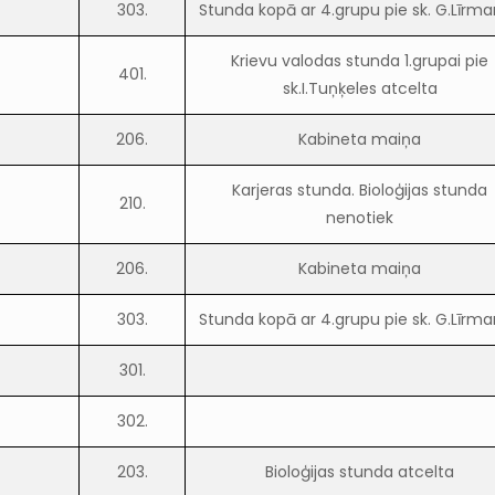
303.
Stunda kopā ar 4.grupu pie sk. G.Līrm
Krievu valodas stunda 1.grupai pie
401.
sk.I.Tuņķeles atcelta
206.
Kabineta maiņa
Karjeras stunda. Bioloģijas stunda
210.
nenotiek
206.
Kabineta maiņa
303.
Stunda kopā ar 4.grupu pie sk. G.Līrm
301.
302.
203.
Bioloģijas stunda atcelta