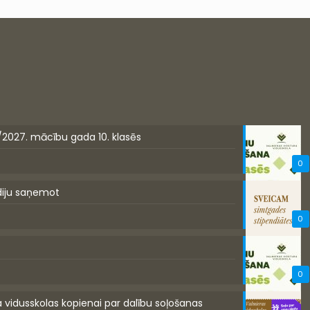
/2027. mācību gada 10. klasēs
0
diju saņemot
0
0
a vidusskolas kopienai par dalību soļošanas