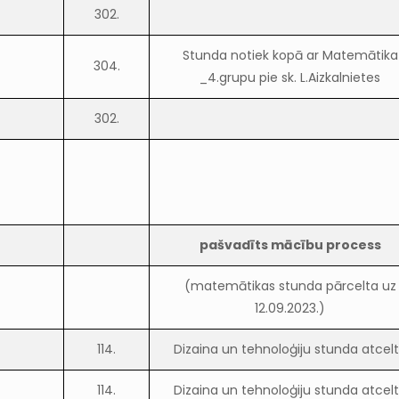
302.
Stunda notiek kopā ar Matemātika
304.
_4.grupu pie sk. L.Aizkalnietes
302.
pašvadīts mācību process
(matemātikas stunda pārcelta uz
12.09.2023.)
114.
Dizaina un tehnoloģiju stunda atcel
114.
Dizaina un tehnoloģiju stunda atcel