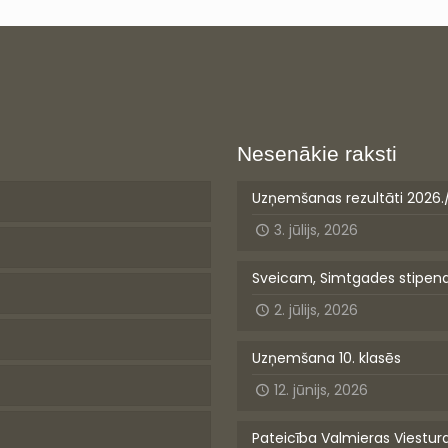
Nesenākie raksti
Uzņemšanas rezultāti 2026.
3. jūlijs, 2026
Sveicam, Simtgades stipen
2. jūlijs, 2026
Uzņemšana 10. klasēs
12. jūnijs, 2026
Pateicība Valmieras Viestur