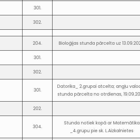
301.
302.
204.
Bioloģijas stunda pārcelta uz 13.09.20
301.
302.
Datorika_ 2.grupai atcelta; angļu valo
301.
stunda pārcelta no otrdienas, 19.09.20
202.
Stunda notiek kopā ar Matemātika
304.
_4.grupu pie sk. L.Aizkalnietes