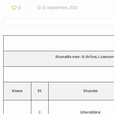
0
13. septembris, 2023
Stundās nav: G.Grīva, I.Jansone 
Klase
St.
Stunda
2.
Literatūra