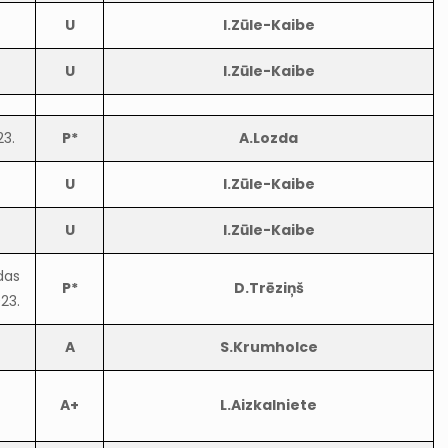
U
I.Zūle-Kaibe
U
I.Zūle-Kaibe
23.
P*
A.Lozda
U
I.Zūle-Kaibe
U
I.Zūle-Kaibe
das
P*
D.Trēziņš
23.
A
S.Krumholce
A+
L.Aizkalniete