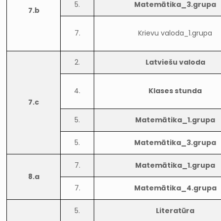
5.
Matemātika_3.grupa
7.b
7.
Krievu valoda_1.grupa
2.
Latviešu valoda
4.
Klases stunda
7.c
5.
Matemātika_1.grupa
5.
Matemātika_3.grupa
7.
Matemātika_1.grupa
8.a
7.
Matemātika_4.grupa
5.
Literatūra