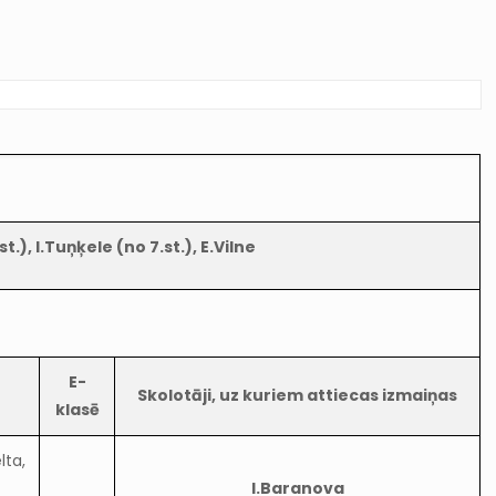
.), I.Tuņķele (no 7.st.), E.Vilne
E-
Skolotāji, uz kuriem attiecas izmaiņas
klasē
lta,
I.Baranova