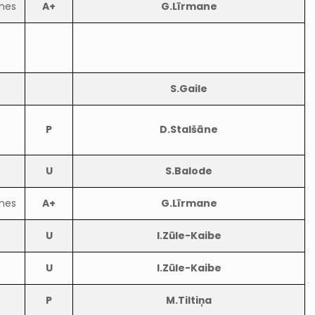
anes
A+
G.Līrmane
S.Gaile
P
D.Stalšāne
U
S.Balode
anes
A+
G.Līrmane
U
I.Zūle-Kaibe
U
I.Zūle-Kaibe
P
M.Tiltiņa