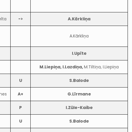
elta
->
A.Kārkliņa
A.Kārkliņa
I.Upīte
M.Liepiņa, I.Lazdiņa,
M.Tiltiņa, I.Liepiņa
U
S.Balode
anes
A+
G.Līrmane
P
I.Zūle-Kaibe
U
S.Balode