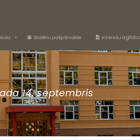
Skola
Skolēnu pašpārvalde
Interešu izglītīb
gada 14. septembris