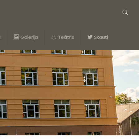
a
Galerija
Teātris
Skauti