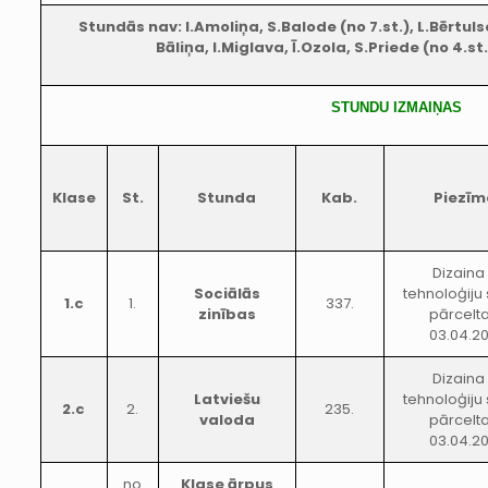
Stundās nav: I.Amoliņa, S.Balode (no 7.st.), L.Bērtu
Bāliņa, I.Miglava, Ī.Ozola, S.Priede (no 4.s
STUNDU IZMAIŅAS
Klase
St.
Stunda
Kab.
Piezīm
Dizaina
Sociālās
tehnoloģiju
1.c
1.
337.
zinības
pārcelta
03.04.20
Dizaina
Latviešu
tehnoloģiju
2.c
2.
235.
valoda
pārcelta
03.04.20
no
Klase ārpus