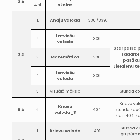
2.b
4.st.
skolas
1.
Angļu valoda
336./339.
Latviešu
2.
336.
valoda
Starpdiscip
3.a
sadarb
3.
Matemātika
336.
pasāk
Lieldienu t
Latviešu
4.
336.
valoda
5.
Vizuālā māksla
Stunda at
Krievu va
Krievu
5.b
6.
404.
stunda kopā
valoda_3
klasi 404. k
Stunda 
1.
Krievu valoda
401.
grupām 