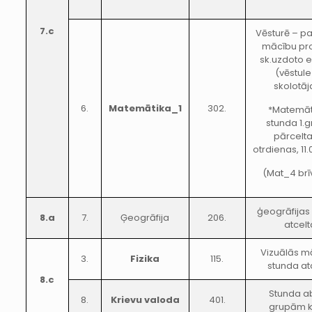
7.c
Vēsturē – pa
mācību pr
sk.uzdoto e
(vēstule
skolotāj
6.
Matemātika_1
302.
*Matemāt
stunda 1.g
pārcelt
otrdienas, 11
(Mat_4 brīv
ģeogrāfijas
8.a
7.
Ģeogrāfija
206.
atcelt
Vizuālās m
3.
Fizika
115.
stunda at
8.c
Stunda 
8.
Krievu valoda
401.
grupām 