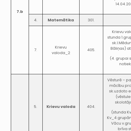
14.04.20
7.b
4.
Matemātika
301.
Krievu va
stunda 1.gru
sk.I.Mēd
Krievu
Bāliņas) at
7.
405.
valoda_2
(4. grupai 
notiek
Vēsturē – pa
mācību pr
sk.uzdoto e
(vēstule
skolotāj
5.
Krievu valoda
404.
(stunda Kv
Kv_4 grupā
Vācu v.gru
brīva st