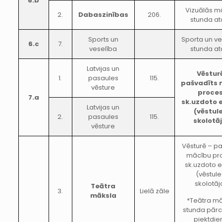
6.b
Vizuālās m
2.
Dabaszinības
206.
stunda at
Sports un
Sporta un ve
6.c
7.
veselība
stunda at
Latvijas un
Vēstur
1.
pasaules
115.
pašvadīts 
vēsture
proces
7.a
sk.uzdoto 
Latvijas un
(vēstul
2.
pasaules
115.
skolotā
vēsture
Vēsturē – pa
mācību pr
sk.uzdoto e
(vēstule
skolotāj
Teātra
3.
Lielā zāle
māksla
*Teātra m
stunda pārc
piektdie