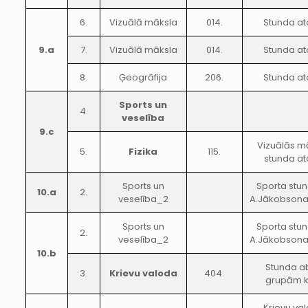
6.
Vizuālā māksla
014.
Stunda at
9.a
7.
Vizuālā māksla
014.
Stunda at
8.
Ģeogrāfija
206.
Stunda at
Sports un
4.
veselība
9.c
Vizuālās m
5.
Fizika
115.
stunda at
Sports un
Sporta stun
10.a
2.
veselība_2
A.Jākobsona
Sports un
Sporta stun
2.
veselība_2
A.Jākobsona
10.b
Stunda 
3.
Krievu valoda
404.
grupām 
Krievu va