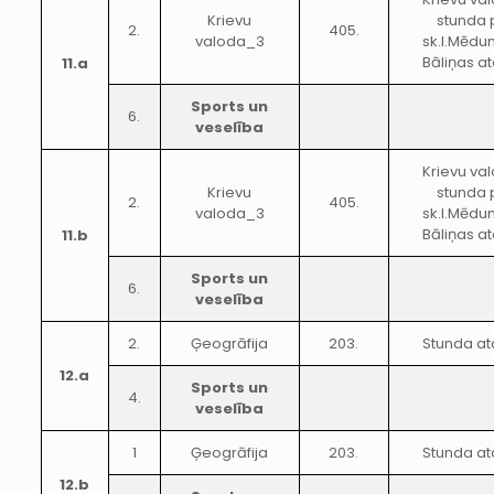
Krievu
stunda 
2.
405.
valoda_3
sk.I.Mēd
Bāliņas at
11.a
Sports un
6.
veselība
Krievu va
Krievu
stunda 
2.
405.
valoda_3
sk.I.Mēd
Bāliņas at
11.b
Sports un
6.
veselība
2.
Ģeogrāfija
203.
Stunda at
12.a
Sports un
4.
veselība
1
Ģeogrāfija
203.
Stunda at
12.b