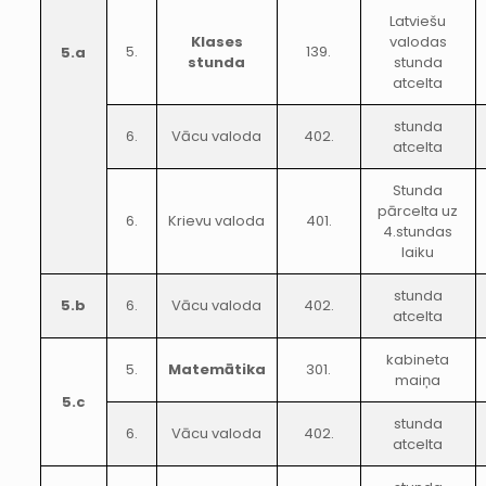
Latviešu
Klases
valodas
5.
139.
5.a
stunda
stunda
atcelta
stunda
6.
Vācu valoda
402.
atcelta
Stunda
pārcelta uz
6.
Krievu valoda
401.
4.stundas
laiku
stunda
5.b
6.
Vācu valoda
402.
atcelta
kabineta
5.
Matemātika
301.
maiņa
5.c
stunda
6.
Vācu valoda
402.
atcelta