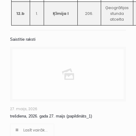
Ģeogrāfijas
12.b
1.
Ķīmija I
206.
stunda
atcelta
Saistītie raksti
27. maijs, 2026
trešdiena, 2026. gada 27. maijs (papildināts_1)
Lasīt vairāk...