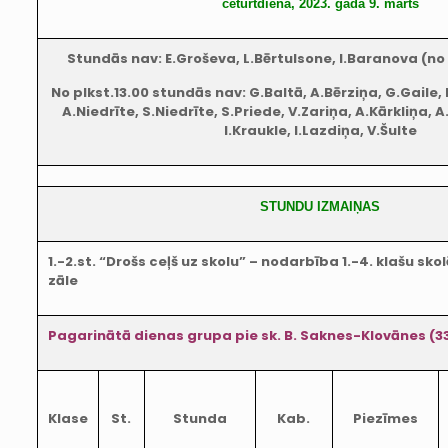
ceturtdiena, 2023. gada 9. marts
Stundās nav: E.Groševa, L.Bērtulsone, I.Baranova (no 
No plkst.13.00 stundās nav: G.Baltā, A.Bērziņa, G.Gaile, I
A.Niedrīte, S.Niedrīte, S.Priede, V.Zariņa, A.Kārkliņa, 
I.Kraukle, I.Lazdiņa, V.Šulte
STUNDU IZMAIŅAS
1.-2.st. “Drošs ceļš uz skolu” – nodarbība 1.-4. klašu sko
zāle
Pagarinātā dienas grupa pie sk. B. Saknes-Klovānes (3
Klase
St.
Stunda
Kab.
Piezīmes