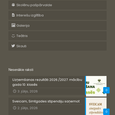
Skolēnu pašpārvalde
Interešu izglītība
Galerija
Teātris
Skauti
Nesenākie raksti
Uzņemšanas rezultāti 2026./2027. mācību
gada 10. klasēs
0
3. jūlijs, 2026
Sveicam, Simtgades stipendiju saņemot
2. jūlijs, 2026
0