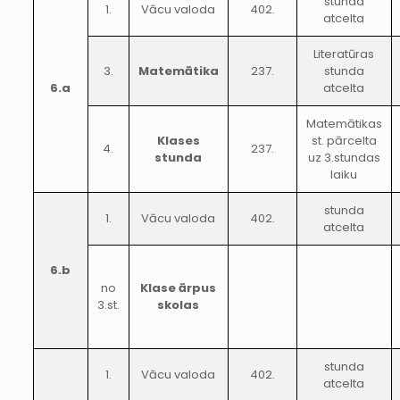
stunda
1.
Vācu valoda
402.
atcelta
Literatūras
3.
Matemātika
237.
stunda
6.a
atcelta
Matemātikas
Klases
st. pārcelta
4.
237.
stunda
uz 3.stundas
laiku
stunda
1.
Vācu valoda
402.
atcelta
6.b
no
Klase ārpus
3.st.
skolas
stunda
1.
Vācu valoda
402.
atcelta