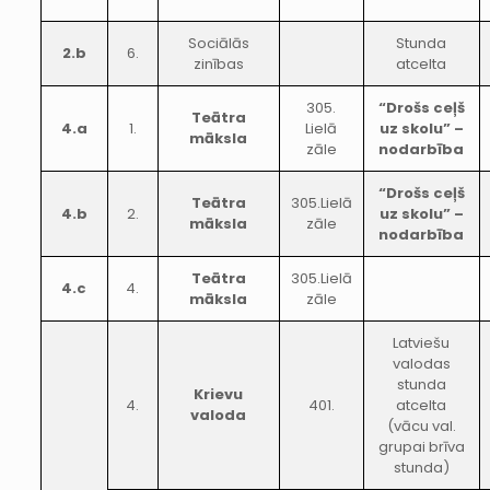
Sociālās
Stunda
2.b
6.
zinības
atcelta
305.
“Drošs ceļš
Teātra
4.a
1.
Lielā
uz skolu” –
māksla
zāle
nodarbība
“Drošs ceļš
Teātra
305.Lielā
4.b
2.
uz skolu” –
māksla
zāle
nodarbība
Teātra
305.Lielā
4.c
4.
māksla
zāle
Latviešu
valodas
stunda
Krievu
4.
401.
atcelta
valoda
(vācu val.
grupai brīva
stunda)