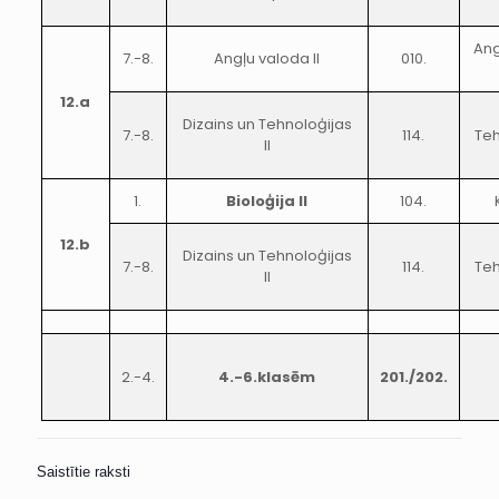
Ang
7.-8.
Angļu valoda II
010.
12.a
Dizains un Tehnoloģijas
7.-8.
114.
Teh
II
1.
Bioloģija II
104.
12.b
Dizains un Tehnoloģijas
7.-8.
114.
Teh
II
2.-4.
4.-6.klasēm
201./202.
Saistītie raksti