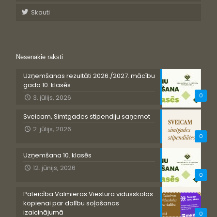
Skauti
Nesenākie raksti
Uzņemšanas rezultāti 2026./2027. mācību
gada 10. klasēs
0
3. jūlijs, 2026
Sveicam, Simtgades stipendiju saņemot
2. jūlijs, 2026
0
Uzņemšana 10. klasēs
12. jūnijs, 2026
0
Pateicība Valmieras Viestura vidusskolas
kopienai par dalību soļošanas
izaicinājumā
0