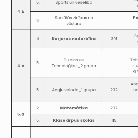
5.
Sports un veselība
4.b
Sociālās zinības un
Pa
6.
vēsture
S
4.
Karjeras nodarbība
301.
Dizains un
Teh
5.
4.c
Tehnoloģijas_2.grupa
st
G.
Ang
5.
Angļu valoda_1.grupa
232.
ne
2.
Matemātika
237.
5.a
5.
Klase ārpus skolas
115.