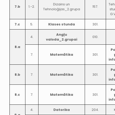
Dizains un
Teh
7.b
1.-2.
157.
Tehnoloģijas_2.grupa
stu
G.
7.c
5.
Klases stunda
301.
Angļu
4.
010.
valoda_2.grupai
8.a
Pa
7.
Matemātika
301.
inf
Pa
8.b
7.
Matemātika
301.
inf
Pa
8.c
7.
Matemātika
301.
inf
4.
Datorika
204.
9.a