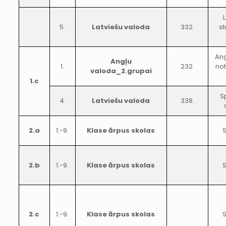
5.
Latviešu valoda
332.
s
Ang
Angļu
1.
232.
no
valoda_2.grupai
1.c
S
4.
Latviešu valoda
338.
2.a
1.-9.
Klase ārpus skolas
S
2.b
1.-9.
Klase ārpus skolas
S
2.c
1.-9.
Klase ārpus skolas
S