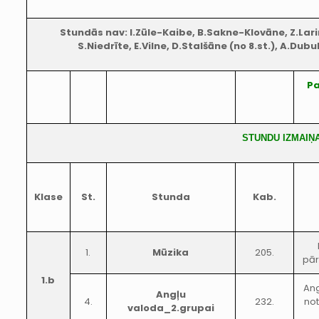
Stundās nav: I.Zūle-Kaibe, B.Sakne-Klovāne, Z.Lari
S.Niedrīte, E.Vilne, D.Stalšāne (no 8.st.), A.Dubu
Pa
STUNDU IZMAIŅ
Klase
St.
Stunda
Kab.
1.
Mūzika
205.
pār
1.b
Ang
Angļu
4.
232.
no
valoda_2.grupai