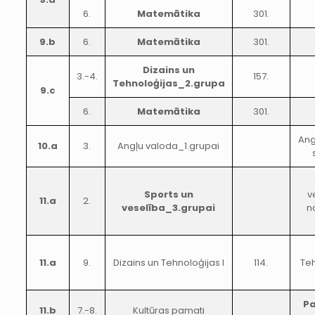
6.
Matemātika
301.
9.b
6.
Matemātika
301.
Dizains un
3.-4.
157.
Tehnoloģijas_2.grupa
9.c
6.
Matemātika
301.
Ang
10.a
3.
Angļu valoda_1.grupai
Sports un
v
11.a
2.
veselība_3.grupai
n
11.a
9.
Dizains un Tehnoloģijas I
114.
Teh
Pa
11.b
7.-8.
Kultūras pamati