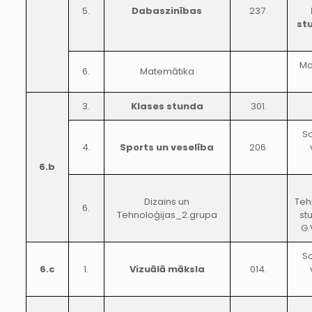
5.
Dabaszinības
237.
st
Ma
6.
Matemātika
3.
Klases stunda
301.
So
4.
Sports un veselība
206.
6.b
Dizains un
Teh
6.
Tehnoloģijas_2.grupa
st
G.
So
6.c
1.
Vizuālā māksla
014.