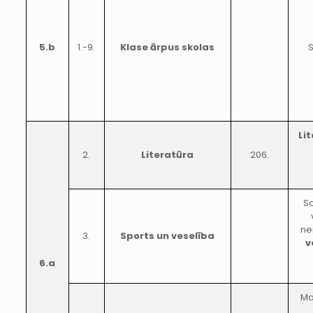
5.b
1.-9.
Klase ārpus skolas
S
Li
2.
Literatūra
206.
So
ne
3.
Sports un veselība
v
6.a
Ma