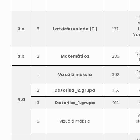
S
3.a
5.
Latviešu valoda (F.)
137.
fak
S
3.b
2.
Matemātika
236.
S
1.
Vizuālā māksla
302.
2.
Datorika_2.grupa
115.
4.a
3.
Datorika_1.grupa
010.
V
6.
Vizuālā māksla
s
S