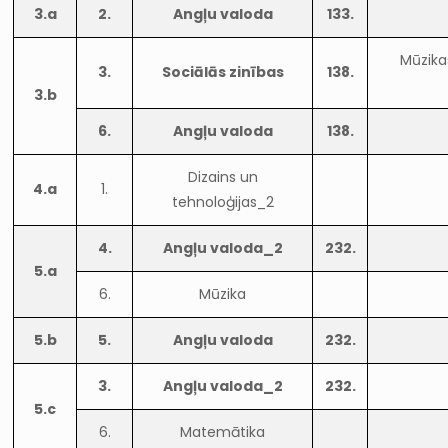
3.a
2.
Angļu valoda
133.
Mūzika
3.
Sociālās zinības
138.
3.b
6.
Angļu valoda
138.
Dizains un
4.a
1.
tehnoloģijas_2
4.
Angļu valoda_2
232.
5.a
6.
Mūzika
5.b
5.
Angļu valoda
232.
3.
Angļu valoda_2
232.
5.c
6.
Matemātika