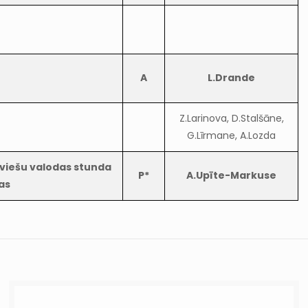
A
L.Drande
Z.Larinova, D.Stalšāne,
G.Līrmane, A.Lozda
viešu valodas stunda
P*
A.Upīte-Markuse
as