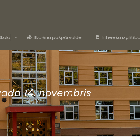
Skola
Skolēnu pašpārvalde
Interešu izglītīb
gada 14. novembris