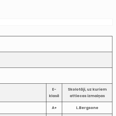
E-
Skolotāji, uz kuriem
klasē
attiecas izmaiņas
A+
L.Bergsone