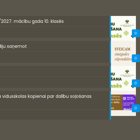
/2027. mācību gada 10. klasēs
0
diju saņemot
0
0
a vidusskolas kopienai par dalību soļošanas
0