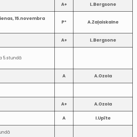
A+
L.Bergsone
dienas, 15.novembra
P*
A.Zaļaiskalne
A+
L.Bergsone
a 5.stundā
A
A.Ozola
A+
A.Ozola
A
I.Upīte
tundā