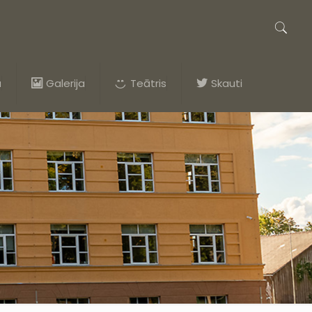
a
Galerija
Teātris
Skauti