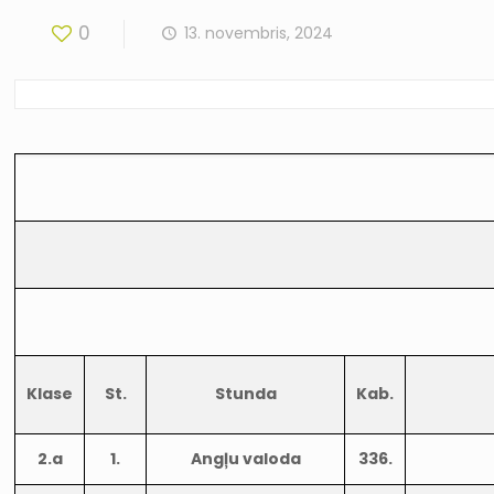
0
13. novembris, 2024
Klase
St.
Stunda
Kab.
2.a
1.
Angļu valoda
336.