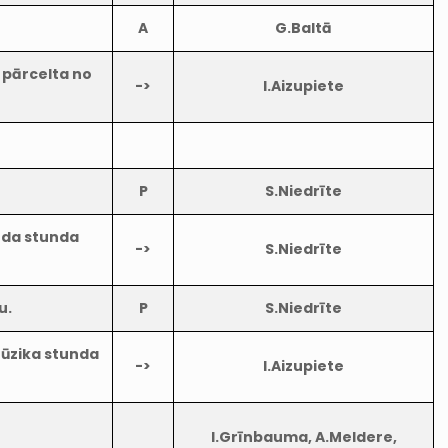
A
G.Baltā
 pārcelta no
->
I.Aizupiete
P
S.Niedrīte
loda stunda
->
S.Niedrīte
u.
P
S.Niedrīte
Mūzika stunda
->
I.Aizupiete
I.Grīnbauma, A.Meldere,