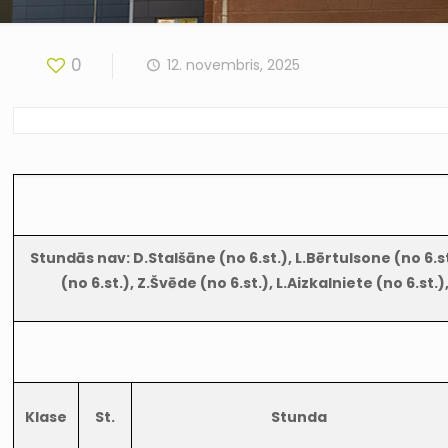
0
12. novembris, 2025
Stundās nav: D.Stalšāne (no 6.st.), L.Bērtulsone (no 6.st.)
(no 6.st.), Z.Švēde (no 6.st.), L.Aizkalniete (no 6.st.
Klase
St.
Stunda