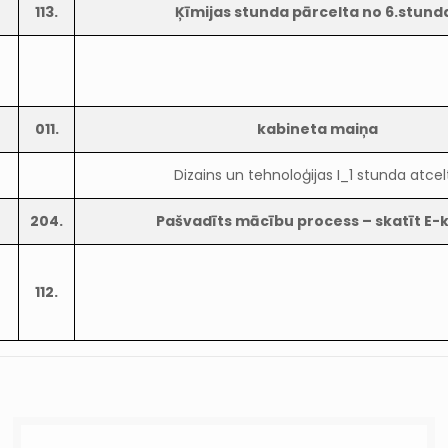
113.
Ķīmijas stunda pārcelta no 6.stund
011.
kabineta maiņa
Dizains un tehnoloģijas I_1 stunda atcel
204.
Pašvadīts mācību process – skatīt E-
112.