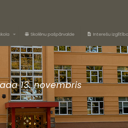
Skola
Skolēnu pašpārvalde
Interešu izglītīb
gada 13. novembris