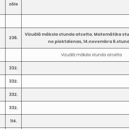
zāle
Vizuālā māksla stunda atcelta. Matemātika st
236.
no piektdienas, 14.novembra 6.stun
Vizuālā māksla stunda atcelta
332.
332.
332.
332.
114.