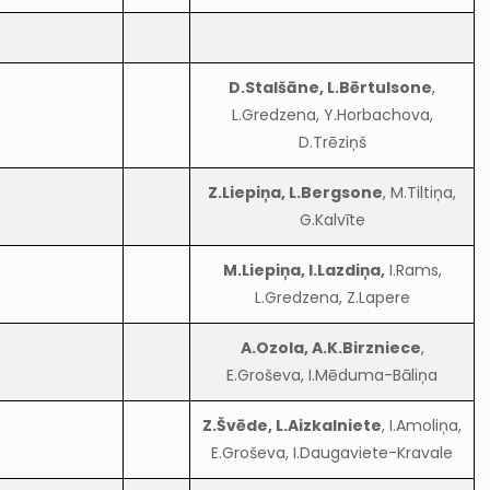
D.Stalšāne, L.Bērtulsone
,
L.Gredzena, Y.Horbachova,
D.Trēziņš
Z.Liepiņa, L.Bergsone
, M.Tiltiņa,
G.Kalvīte
M.Liepiņa, I.Lazdiņa,
I.Rams,
L.Gredzena, Z.Lapere
A.Ozola, A.K.Birzniece
,
E.Groševa, I.Mēduma-Bāliņa
Z.Švēde, L.Aizkalniete
, I.Amoliņa,
E.Groševa, I.Daugaviete-Kravale