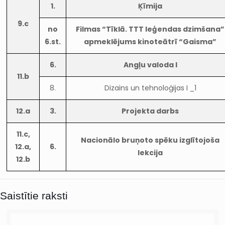
1.
Ķīmija
9.c
no
Filmas “Tīklā. TTT leģendas dzimšana”
6.st.
apmeklējums kinoteātrī “Gaisma”
6.
Angļu valoda I
11.b
8.
Dizains un tehnoloģijas I _1
12.a
3.
Projekta darbs
11.c,
Nacionālo bruņoto spēku izglītojoša
12.a,
6.
lekcija
12.b
Saistītie raksti