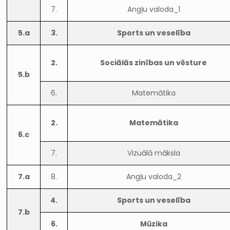
7.
Angļu valoda_1
5.a
3.
Sports un veselība
2.
Sociālās zinības un vēsture
5.b
6.
Matemātika
2.
Matemātika
6.c
7.
Vizuālā māksla
7.a
8.
Angļu valoda_2
4.
Sports un veselība
7.b
6.
Mūzika