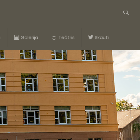
a
Galerija
Teātris
Skauti