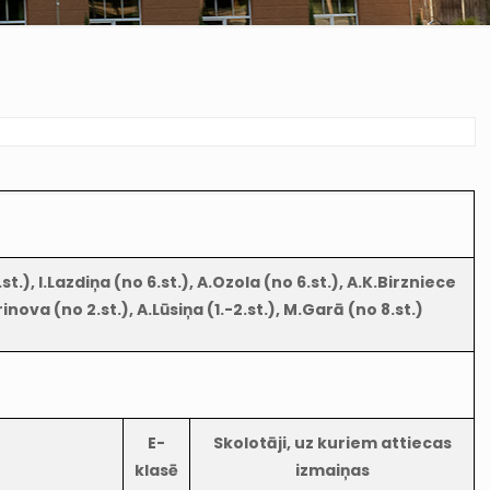
t.), I.Lazdiņa (no 6.st.), A.Ozola (no 6.st.), A.K.Birzniece
inova (no 2.st.), A.Lūsiņa (1.-2.st.), M.Garā (no 8.st.)
E-
Skolotāji, uz kuriem attiecas
klasē
izmaiņas