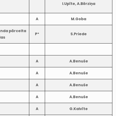
I.Upīte, A.Bērziņa
A
M.Goba
unda pārcelta
P*
S.Priede
das
A
A.Benuše
A
A.Benuše
A
A.Benuše
A
A.Benuše
A
G.Kalvīte