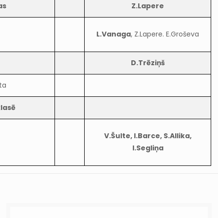
as
Z.Lapere
L.Vanaga
, Z.Lapere. E.Groševa
D.Trēziņš
ta
klasē
V.Šulte, I.Barce, S.Allika,
I.Segliņa