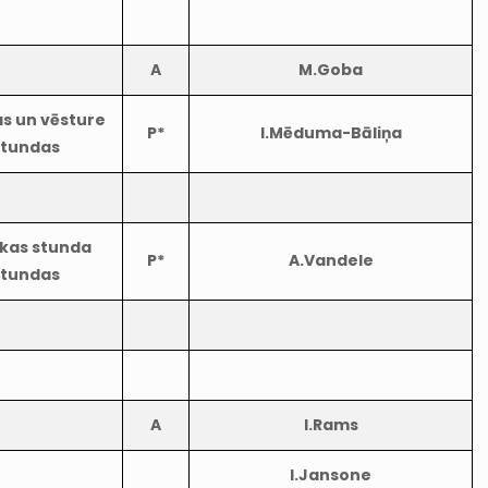
A
M.Goba
as un vēsture
P*
I.Mēduma-Bāliņa
stundas
ikas stunda
P*
A.Vandele
stundas
A
I.Rams
I.Jansone