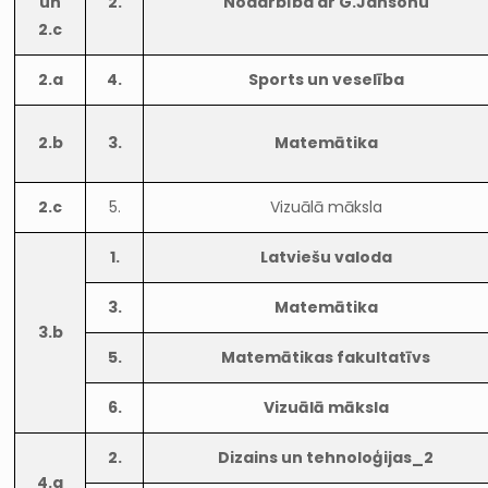
un
2.
Nodarbība ar G.Jansonu
2.c
2.a
4.
Sports un veselība
2.b
3.
Matemātika
2.c
5.
Vizuālā māksla
1.
Latviešu valoda
3.
Matemātika
3.b
5.
Matemātikas fakultatīvs
6.
Vizuālā māksla
2.
Dizains un tehnoloģijas_2
4.a