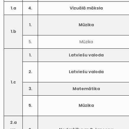
1.a
4.
Vizuālā māksla
1.
Mūzika
1.b
5.
Mūzika
1.
Latviešu valoda
2.
Latviešu valoda
1.c
3.
Matemātika
5.
Mūzika
2.a