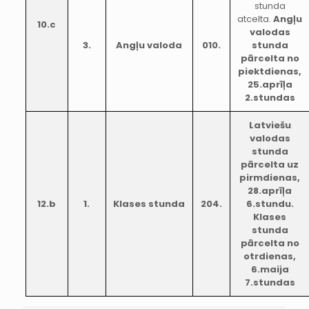
stunda
atcelta.
Angļu
10.c
valodas
3.
Angļu valoda
010.
stunda
pārcelta no
piektdienas,
25.aprīļa
2.stundas
Latviešu
valodas
stunda
pārcelta uz
pirmdienas,
28.aprīļa
12.b
1.
Klases stunda
204.
6.stundu.
Klases
stunda
pārcelta no
otrdienas,
6.maija
7.stundas