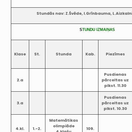
Stundās nav: Z.Švēde, I.Grīnbauma, L.Aizkaln
S
TUNDU IZMAIŅAS
Klase
St.
Stunda
Kab.
Piezīmes
Pusdienas
2.a
pārceltas uz
plkst. 11.30
Pusdienas
3.a
pārceltas uz
plkst. 10.30
Matemātikas
olimpiāde
4.kl.
1.-2.
109.
4.klašu