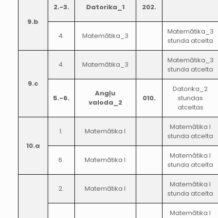
2.-3.
Datorika_1
202.
9.b
Matemātika_3
4.
Matemātika_3
stunda atcelta
Matemātika_3
4.
Matemātika_3
stunda atcelta
9.c
Datorika_2
Angļu
5.-6.
010.
stundas
valoda_2
atceltas
Matemātika I
1.
Matemātika I
stunda atcelta
10.a
Matemātika I
6.
Matemātika I
stunda atcelta
Matemātika I
2.
Matemātika I
stunda atcelta
Matemātika I