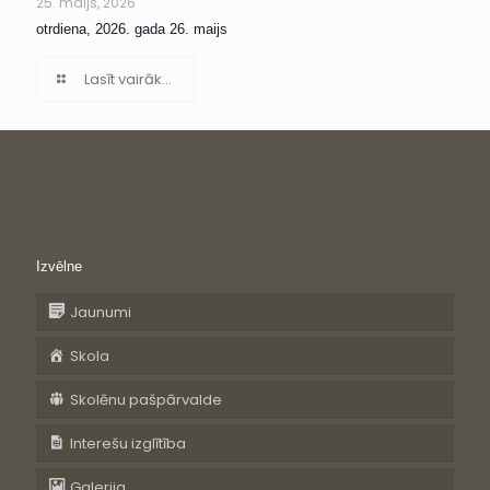
25. maijs, 2026
otrdiena, 2026. gada 26. maijs
Lasīt vairāk...
Izvēlne
Jaunumi
Skola
Skolēnu pašpārvalde
Interešu izglītība
Galerija