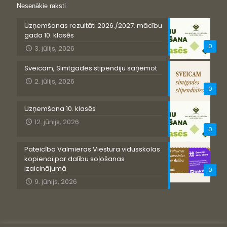
Nesenākie raksti
Uzņemšanas rezultāti 2026./2027. mācību
gada 10. klasēs
0
3. jūlijs, 2026
Sveicam, Simtgades stipendiju saņemot
2. jūlijs, 2026
0
Uzņemšana 10. klasēs
12. jūnijs, 2026
0
Pateicība Valmieras Viestura vidusskolas
kopienai par dalību soļošanas
izaicinājumā
0
9. jūnijs, 2026