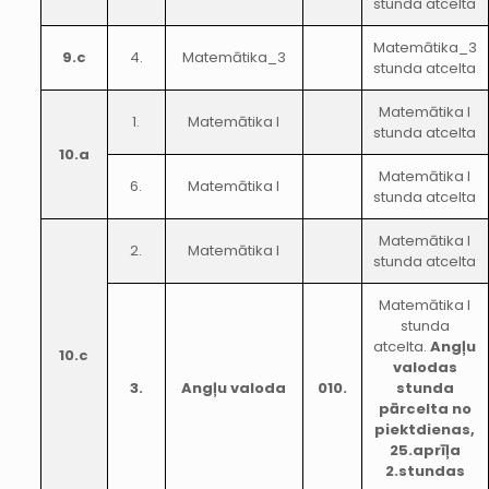
stunda atcelta
Matemātika_3
9.c
4.
Matemātika_3
stunda atcelta
Matemātika I
1.
Matemātika I
stunda atcelta
10.a
Matemātika I
6.
Matemātika I
stunda atcelta
Matemātika I
2.
Matemātika I
stunda atcelta
Matemātika I
stunda
atcelta.
Angļu
10.c
valodas
3.
Angļu valoda
010.
stunda
pārcelta no
piektdienas,
25.aprīļa
2.stundas