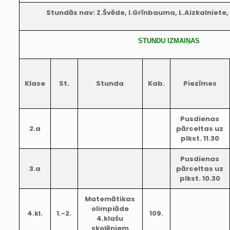
Stundās nav: Z.Švēde, I.Grīnbauma, L.Aizkalniete, 
STUNDU IZMAIŅAS
Klase
St.
Stunda
Kab.
Piezīmes
Pusdienas
2.a
pārceltas uz
plkst. 11.30
Pusdienas
3.a
pārceltas uz
plkst. 10.30
Matemātikas
olimpiāde
4.kl.
1.-2.
109.
4.klašu
skolēniem