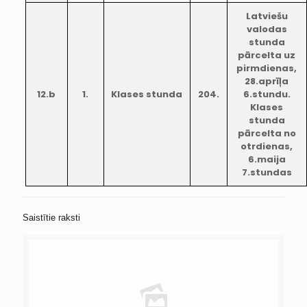
Latviešu
valodas
stunda
pārcelta uz
pirmdienas,
28.aprīļa
12.b
1.
Klases stunda
204.
6.stundu.
Klases
stunda
pārcelta no
otrdienas,
6.maija
7.stundas
Saistītie raksti