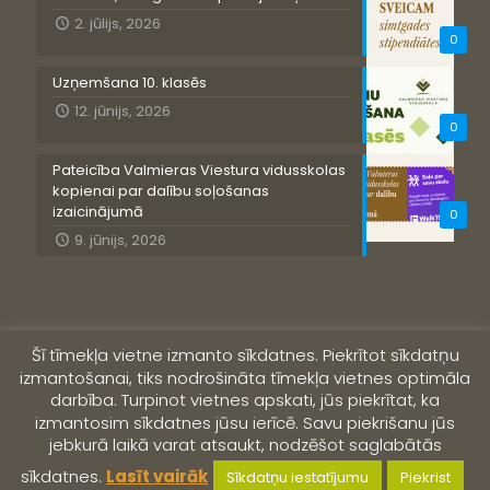
2. jūlijs, 2026
0
Uzņemšana 10. klasēs
12. jūnijs, 2026
0
Pateicība Valmieras Viestura vidusskolas
kopienai par dalību soļošanas
izaicinājumā
0
9. jūnijs, 2026
Šī tīmekļa vietne izmanto sīkdatnes. Piekrītot sīkdatņu
izmantošanai, tiks nodrošināta tīmekļa vietnes optimāla
darbība. Turpinot vietnes apskati, jūs piekrītat, ka
izmantosim sīkdatnes jūsu ierīcē. Savu piekrišanu jūs
jebkurā laikā varat atsaukt, nodzēšot saglabātās
© 2019 Valmieras Viestura vidusskola
sīkdatnes.
Lasīt vairāk
Sīkdatņu iestatījumu
Piekrist