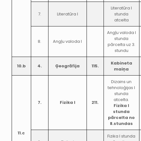
Literatūra I
7.
Literatūra I
stunda
atcelta
Angļu valoda I
stunda
8.
Angļu valoda I
pārcelta uz 3.
stundu
Kabineta
10.b
4.
Ģeogrāfija
115.
maiņa
Dizains un
tehnoloģijas I
stunda
atcelta.
7.
Fizika I
211.
Fizika I
stunda
pārcelta no
8.stundas
11.c
Fizika I stunda