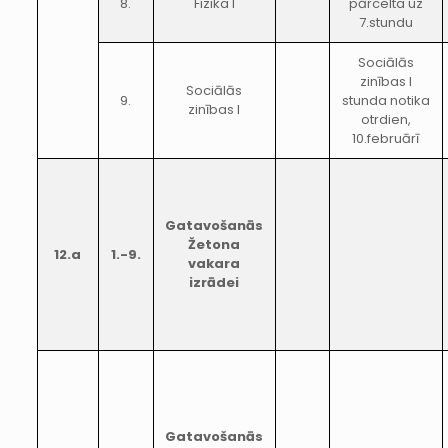
8.
Fizika I
pārcelta uz
7.stundu
Sociālās
zinības I
Sociālās
9.
stunda notika
zinības I
otrdien,
10.februārī
Gatavošanās
Žetona
12.a
1.-9.
vakara
izrādei
Gatavošanās