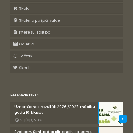
Skola
Skolēnu pašpārvalde
Interešu izglītība
Galerija
Teātris
Skauti
Nesenākie raksti
Uzņemšanas rezultāti 2026./2027. mācību
gada 10. klasēs
0
3. jūlijs, 2026
Sveicam, Simtgades stipendiju saņemot