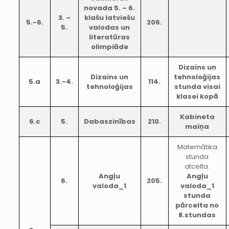
novada 5. – 6.
3. –
klašu latviešu
5.-6.
206.
5.
valodas un
literatūras
olimpiāde
Dizains un
Dizains un
tehnoloģijas
5.a
3.-4.
114.
tehnoloģijas
stunda visai
klasei kopā
Kabineta
6.c
5.
Dabaszinības
210.
maiņa
Matemātika
stunda
atcelta.
Angļu
Angļu
6.
205.
valoda_1
valoda_1
stunda
pārcelta no
8.stundas