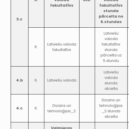
fakultatīvs
fakultatīvs
stunda
pārcelta no
3.c
6.stundas
Latviešu
valoda
Latviešu valoda
fakultatīvs
6.
fakultatīvs
stunda
pārcelta uz
5.stundu
Latviešu
valoda
4.b
6.
Latviešu valoda
stunda
atcelta
Dizains un
Dizains un
tehnoloģijas
4.c
6.
tehnoloģijas_2
_2 stunda
atcelta
Valmieras