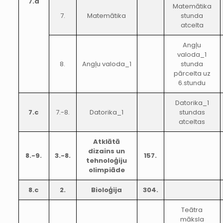
7.a
Matemātika
7.
Matemātika
stunda
atcelta
Angļu
valoda_1
8.
Angļu valoda_1
stunda
pārcelta uz
6.stundu
Datorika_1
7.c
7.-8.
Datorika_1
stundas
atceltas
Atklātā
dizains un
8.-9.
3.-8.
157.
tehnoloģiju
olimpiāde
8.c
2.
Bioloģija
304.
Teātra
māksla