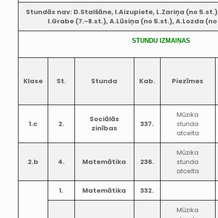
Stundās nav: D.Stalšāne, I.Aizupiete, L.Zariņa (no 5.st.)
I.Grabe (7.-8.st.), A.Lūsiņa (no 5.st.), A.Lozda (no
STUNDU IZMAIŅAS
Klase
St.
Stunda
Kab.
Piezīmes
Mūzika
Sociālās
1.c
2.
337.
stunda
zinības
atcelta
Mūzika
2.b
4.
Matemātika
236.
stunda
atcelta
1.
Matemātika
332.
Mūzika