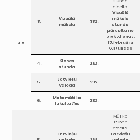
stunda
atcelta.
Vizuālā
Vizuālā
māksla
3.
332.
māksla
stunda
pārcelta no
piektdienas,
13.februāra
3.b
6.stundas
Klases
4.
332.
stunda
Latviešu
5.
332.
valoda
Matemātika
6.
332.
fakultatīvs
Mūzika
stunda
atcelta.
Latviešu
Latviešu
5.
valoda
338.
valoda