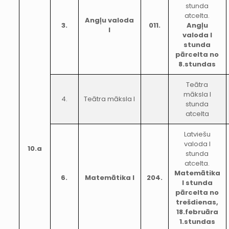
stunda
atcelta.
Angļu valoda
3.
011.
Angļu
I
valoda I
stunda
pārcelta no
8.stundas
Teātra
māksla I
4.
Teātra māksla I
stunda
atcelta
Latviešu
valoda I
10.a
stunda
atcelta.
Matemātika
6.
Matemātika I
204.
I stunda
pārcelta no
trešdienas,
18.februāra
1.stundas