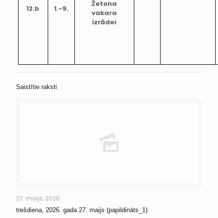
Žetona
12.b
1.-9.
vakara
izrādei
Saistītie raksti
27. maijs, 2026
trešdiena, 2026. gada 27. maijs (papildināts_1)