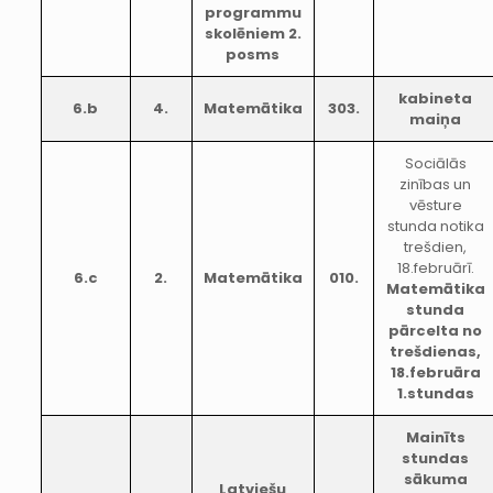
programmu
skolēniem 2.
posms
kabineta
6.b
4.
Matemātika
303.
maiņa
Sociālās
zinības un
vēsture
stunda notika
trešdien,
18.februārī.
6.c
2.
Matemātika
010.
Matemātika
stunda
pārcelta no
trešdienas,
18.februāra
1.stundas
Mainīts
stundas
sākuma
Latviešu