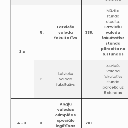
Mūzika
stunda
atcelta.
Latviešu
Latviešu
5.
valoda
338.
valoda
fakultatīvs
fakultatīvs
stunda
pārcelta no
3.c
6.stundas
Latviešu
valoda
Latviešu
fakultatīvs
6.
valoda
stunda
fakultatīvs
pārcelta uz
5.stundas
Angļu
valodas
olimpiāde
speciālo
4.-9.
3.
201.
izglītības