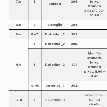
7.a
3.
204.
laiks.
valoda
Stunda
plkst.10.00-
10.40
8.c
2.
Bioloģija
304.
9.a
6.-7.
Datorika_2
202.
3.
Datorika_2
205.
Mainīts
stundas
laiks.
9.c
4.
Datorika_2
201.
Stunda
plkst. 11.00 –
11.40
4.-5.
Datorika_1
202.
Matemātika I
10.a
5.
Matemātika I
stunda
atcelta