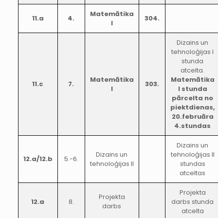
Matemātika
11.a
4.
304.
I
Dizains un
tehnoloģijas I
stunda
atcelta.
Matemātika
Matemātika
11.c
7.
303.
I
I stunda
pārcelta no
piektdienas,
20.februāra
4.stundas
Dizains un
Dizains un
tehnoloģijas II
12.a/12.b
5.-6.
tehnoloģijas II
stundas
atceltas
Projekta
Projekta
12.a
8.
darbs stunda
darbs
atcelta