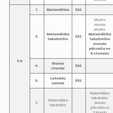
1.
Matemātika
332.
Mūzika
stunda
atcelta.
Matemātika
Matemātika
3.
332.
fakultatīvs
fakultatīvs
stunda
pārcelta no
6.stundas
3.b
Klases
4.
332.
stunda
Latviešu
5.
332.
valoda
Matemātika
fakultatīvs
Matemātika
6.
stunda
fakultatīvs
pārcelta uz
3.stundu