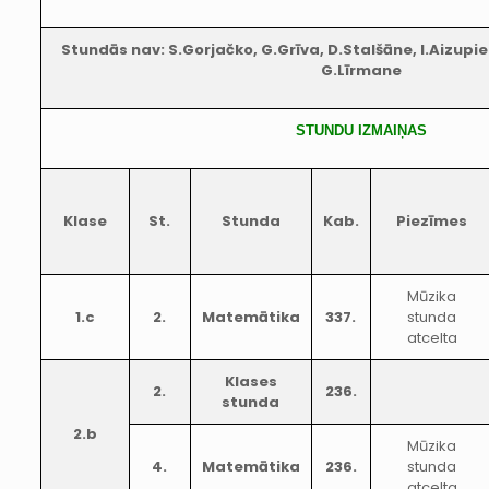
Stundās nav: S.Gorjačko, G.Grīva, D.Stalšāne, I.Aizupiet
G.Līrmane
STUNDU IZMAIŅAS
Klase
St.
Stunda
Kab.
Piezīmes
Mūzika
1.c
2.
Matemātika
337.
stunda
atcelta
Klases
2.
236.
stunda
2.b
Mūzika
4.
Matemātika
236.
stunda
atcelta