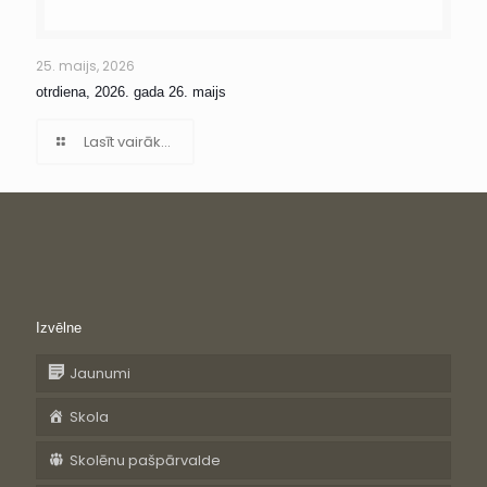
25. maijs, 2026
otrdiena, 2026. gada 26. maijs
Lasīt vairāk...
Izvēlne
Jaunumi
Skola
Skolēnu pašpārvalde