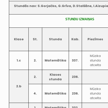
Stundās nav: S.Gorjačko, G.Grīva, D.Stalšāne, I.Aizupiet
STUNDU IZMAIŅAS
Klase
St.
Stunda
Kab.
Piezīmes
Mūzika
1.c
2.
Matemātika
337.
stunda
atcelta
Klases
2.
236.
stunda
2.b
Mūzika
4.
Matemātika
236.
stunda
atcelta
1.
Matemātika
332.