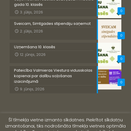
gada 10. klasēs
0
3. jūlijs, 2026
Sveicam, Simtgades stipendiju saņemot
2. jūlijs, 2026
0
Uzņemšana 10. klasēs
12. jūnijs, 2026
0
Pateicība Valmieras Viestura vidusskolas
kopienai par dalību soļošanas
izaicinājumā
0
9. jūnijs, 2026
Šī tīmekļa vietne izmanto sīkdatnes. Piekrītot sīkdatņu
izmantošanai, tiks nodrošināta tīmekļa vietnes optimāla