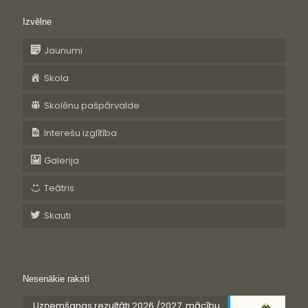
Izvēlne
Jaunumi
Skola
Skolēnu pašpārvalde
Interešu izglītība
Galerija
Teātris
Skauti
Nesenākie raksti
Uzņemšanas rezultāti 2026./2027. mācību