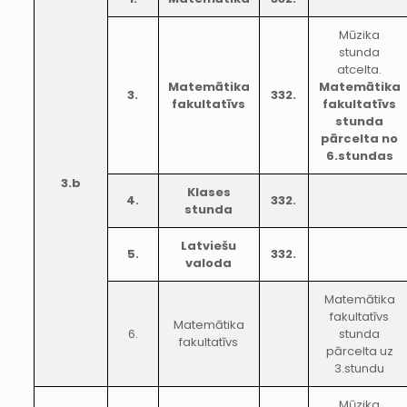
Mūzika
stunda
atcelta.
Matemātika
Matemātika
3.
332.
fakultatīvs
fakultatīvs
stunda
pārcelta no
6.stundas
3.b
Klases
4.
332.
stunda
Latviešu
5.
332.
valoda
Matemātika
fakultatīvs
Matemātika
6.
stunda
fakultatīvs
pārcelta uz
3.stundu
Mūzika