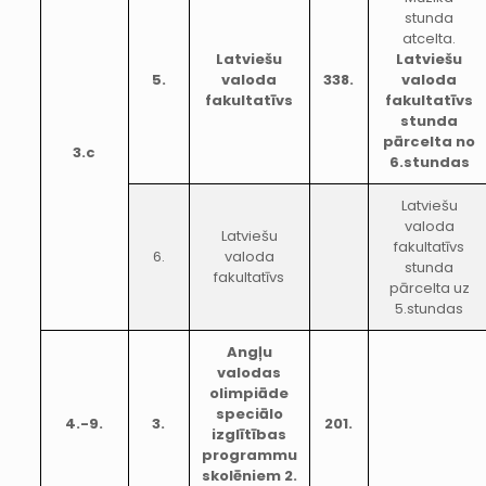
stunda
atcelta.
Latviešu
Latviešu
5.
valoda
338.
valoda
fakultatīvs
fakultatīvs
stunda
pārcelta no
3.c
6.stundas
Latviešu
valoda
Latviešu
fakultatīvs
6.
valoda
stunda
fakultatīvs
pārcelta uz
5.stundas
Angļu
valodas
olimpiāde
speciālo
4.-9.
3.
201.
izglītības
programmu
skolēniem 2.