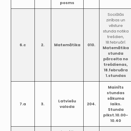
posms
Sociālās
zinības un
vēsture
stunda notika
trešdien,
18.februārī.
6.c
2.
Matemātika
010.
Matemātika
stunda
pārcelta no
trešdienas,
18.februāra
1.stundas
Mainīts
stundas
sākuma
Latviešu
7.a
3.
204.
laiks.
valoda
Stunda
plkst.10.00-
10.40