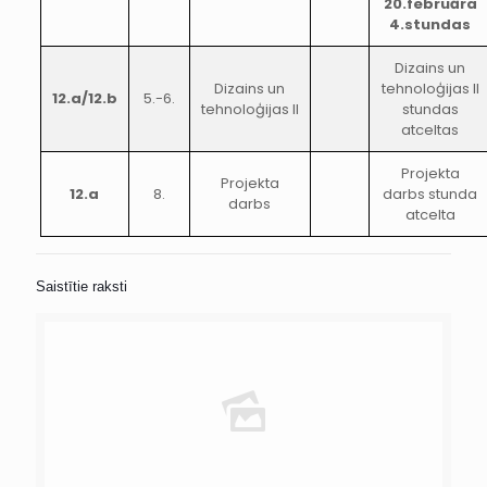
20.februāra
4.stundas
Dizains un
Dizains un
tehnoloģijas II
12.a/12.b
5.-6.
tehnoloģijas II
stundas
atceltas
Projekta
Projekta
12.a
8.
darbs stunda
darbs
atcelta
Saistītie raksti