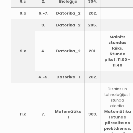
8.c
2.
Bioloģija
304.
9.a
6.-7.
Datorika_2
202.
3.
Datorika_2
205.
Mainīts
stundas
laiks.
9.c
4.
Datorika_2
201.
Stunda
plkst. 11.00 –
11.40
4.-5.
Datorika_1
202.
Dizains un
tehnoloģijas I
stunda
atcelta.
Matemātika
Matemātika
11.c
7.
303.
I
I stunda
pārcelta no
piektdienas,