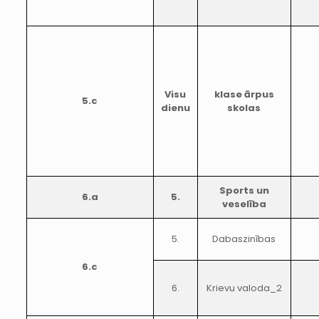
Visu
klase ārpus
5.c
dienu
skolas
Sports un
6.a
5.
veselība
5.
Dabaszinības
6.c
6.
Krievu valoda_2