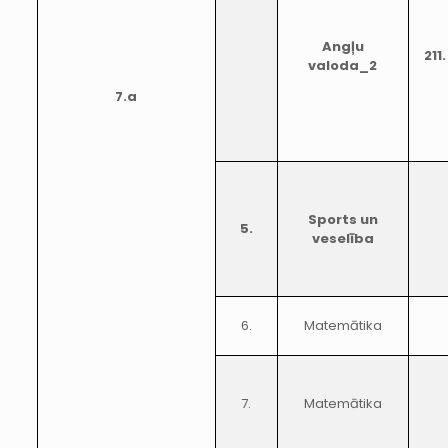
Angļu
211.
valoda_2
7.a
Sports un
5.
veselība
6.
Matemātika
7.
Matemātika