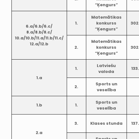
“Ķengurs”
Matemātikas
1.
konkurss
302
6.a/6.b/6.c/
“Ķengurs”
8.a/8.b/8.c/
10.a/10.b/11.a/11.b/11.c/
Matemātikas
12.a/12.b
2.
konkurss
302
“Ķengurs”
Latviešu
1.
133.
valoda
1.a
Sports un
2.
veselība
Sports un
1.b
1.
veselība
3.
Klases stunda
137.
2.a
Sports un