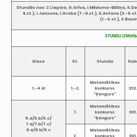
Stundās nav: Z.Liepiņa, G.Grīva, I.Mēduma-Bāliņa, K.Degl
8.st.), I.Jansone, I.Grabe (7.-8.st.), K.Antone (3.-5.st
(1.-4.st.), S.Ba
STUNDU IZMAIŅ
Klase
St.
Stunda
Kab
Matemātikas
1.-4.kl
1.-2.
konkurss
332
“Ķengurs”
Matemātikas
1.
konkurss
301
“Ķengurs”
5.a/5.b/5.c/
7.a/7.b/7.c/
9.a/9.b/9.c
Matemātikas
2.
konkurss
301