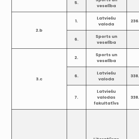
5.
veselība
Latviešu
1.
236
valoda
2.b
Sports un
6.
veselība
Sports un
2.
veselība
Latviešu
6.
338
3.c
valoda
Latviešu
7.
valodas
338
fakultatīvs