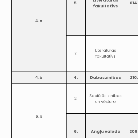
Literatūras
5.
014
fakultatīvs
4.a
Literatūras
7.
fakultatīvs
4.b
4.
Dabaszinības
210
Sociālās zinības
2.
un vēsture
5.b
6.
Angļu valoda
206