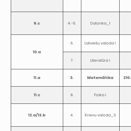
9.c
4.-5.
Datorika_1
6.
Latviešu valoda I
10.a
7.
Literatūra I
11.a
3.
Matemātika
210
11.c
8.
Fizika I
12.a/12.b
4.
Krievu valoda_3