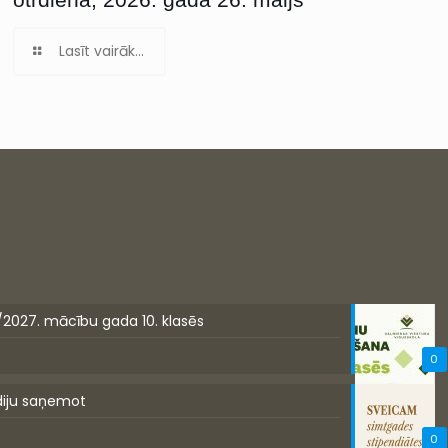
Lasīt vairāk...
/2027. mācību gada 10. klasēs
0
diju saņemot
0