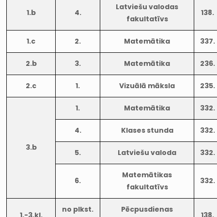
Latviešu valodas
1.b
4.
138.
fakultatīvs
1.c
2.
Matemātika
337.
2.b
3.
Matemātika
236.
2.c
1.
Vizuālā māksla
235.
1.
Matemātika
332.
4.
Klases stunda
332.
3.b
5.
Latviešu valoda
332.
Matemātikas
6.
332.
fakultatīvs
no plkst.
Pēcpusdienas
1.-3.kl.
138.