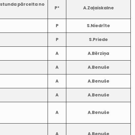
 stunda pārcelta no
P*
A.Zaļaiskalne
P
S.Niedrīte
P
S.Priede
A
A.Bērziņa
A
A.Benuše
A
A.Benuše
A
A.Benuše
A
A.Benuše
A
A.Benuše