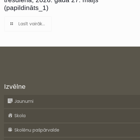
(papildināts_1)
Lasīt vairāk...
Izvēlne
Jaunumi
Skola
Skolēnu pašpārvalde