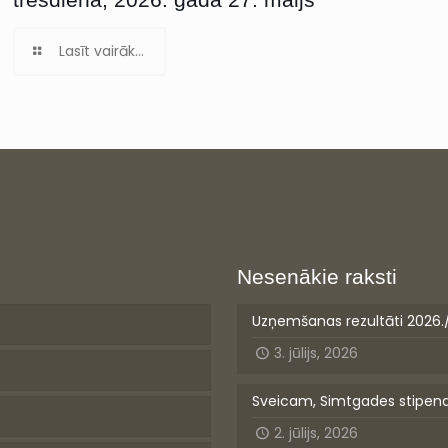
Lasīt vairāk...
Nesenākie raksti
Uzņemšanas rezultāti 2026.
3. jūlijs, 2026
Sveicam, Simtgades stipen
2. jūlijs, 2026