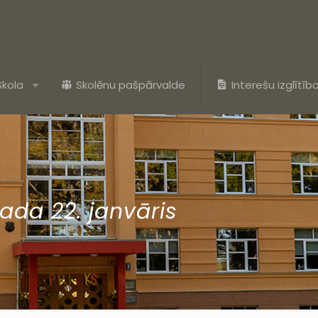
Skola
Skolēnu pašpārvalde
Interešu izglītīb
ada 22. janvāris