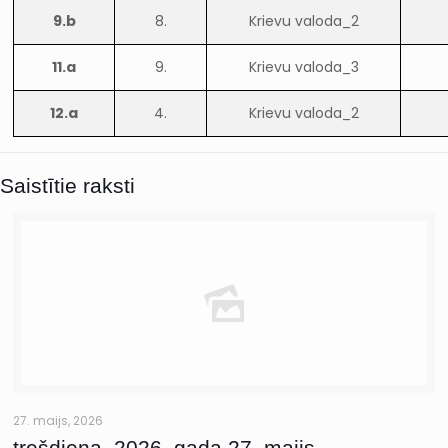
9.b
8.
Krievu valoda_2
11.a
9.
Krievu valoda_3
12.a
4.
Krievu valoda_2
Saistītie raksti
27. maijs, 2026
trešdiena, 2026. gada 27. maijs