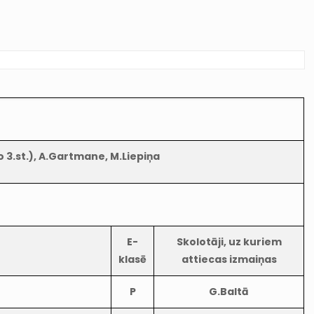
o 3.st.), A.Gartmane, M.Liepiņa
E-
Skolotāji, uz kuriem
klasē
attiecas izmaiņas
P
G.Baltā