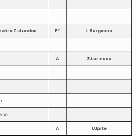
anvāra 7.stundas
P*
L.Bergsone
A
Z.Larinova
ī
vārī
A
I.Upīte