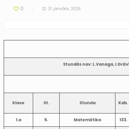
0
21. janvāris, 2026
Stundās nav: L.Vanaga, I.Grāvī
Klase
St.
Stunda
Kab.
1.a
5.
Matemātika
133.