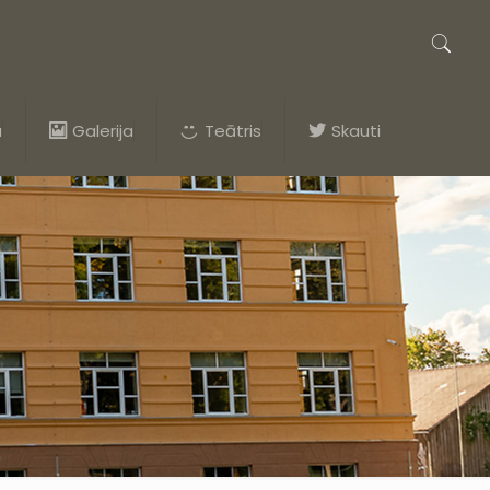
a
Galerija
Teātris
Skauti