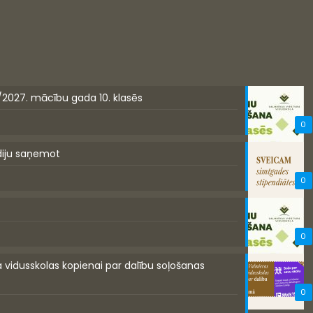
/2027. mācību gada 10. klasēs
0
diju saņemot
0
0
a vidusskolas kopienai par dalību soļošanas
0