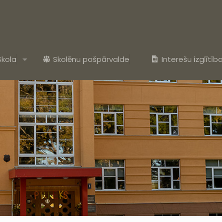
Skola
Skolēnu pašpārvalde
Interešu izglītīb