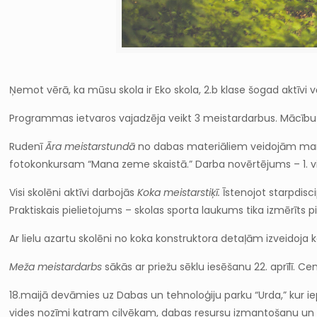
Ņemot vērā, ka mūsu skola ir Eko skola, 2.b klase šogad aktīvi
Programmas ietvaros vajadzēja veikt 3 meistardarbus. Mācību
Rudenī
Āra meistarstundā
no dabas materiāliem veidojām manda
fotokonkursam “Mana zeme skaistā.” Darba novērtējums – 1. v
Visi skolēni aktīvi darbojās
Koka meistarstiķī.
Īstenojot starpdisc
Praktiskais pielietojums – skolas sporta laukums tika izmērīts p
Ar lielu azartu skolēni no koka konstruktora detaļām izveidoja 
Meža meistardarbs
sākās ar priežu sēklu iesēšanu 22. aprīlī. Ce
18.maijā devāmies uz Dabas un tehnoloģiju parku “Urda,” kur ie
vides nozīmi katram cilvēkam, dabas resursu izmantošanu un 