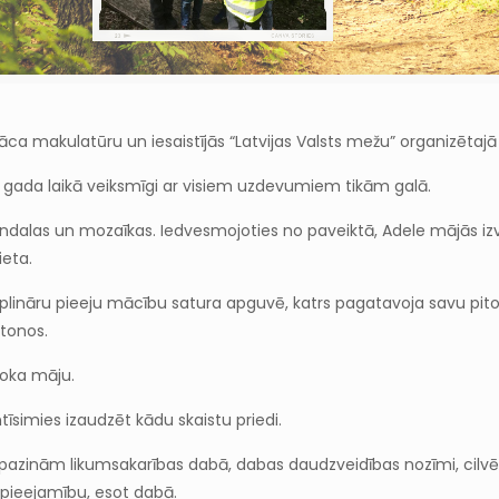
 vāca makulatūru un iesaistījās “Latvijas Valsts mežu” organizē
 gada laikā veiksmīgi ar visiem uzdevumiem tikām galā.
las un mozaīkas. Iedvesmojoties no paveiktā, Adele mājās izvei
ieta.
iplināru pieeju mācību satura apguvē, katrs pagatavoja savu piton
itonos.
koka māju.
ntīsimies izaudzēt kādu skaistu priedi.
pazinām likumsakarības dabā, dabas daudzveidības nozīmi, cilvēk
pieejamību, esot dabā.