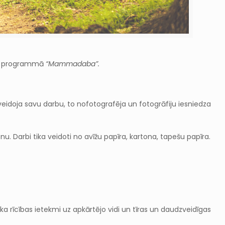
tajā programmā
“Mammadaba”.
doja savu darbu, to nofotografēja un fotogrāfiju iesniedza
u. Darbi tika veidoti no avīžu papīra, kartona, tapešu papīra.
a rīcības ietekmi uz apkārtējo vidi un tīras un daudzveidīgas