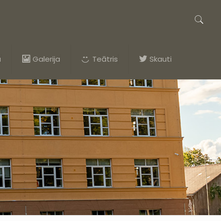
a
Galerija
Teātris
Skauti