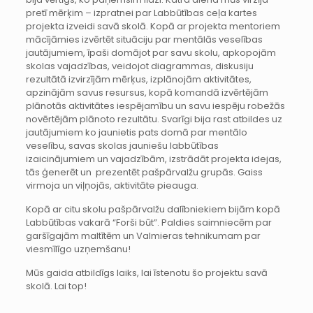
pretī mērķim – izpratnei par Labbūtības ceļa kartes
projekta izveidi savā skolā. Kopā ar projekta mentoriem
mācījāmies izvērtēt situāciju par mentālās veselības
jautājumiem, īpaši domājot par savu skolu, apkopojām
skolas vajadzības, veidojot diagrammas, diskusiju
rezultātā izvirzījām mērķus, izplānojām aktivitātes,
apzinājām savus resursus, kopā komandā izvērtējām
plānotās aktivitātes iespējamību un savu iespēju robežās
novērtējām plānoto rezultātu. Svarīgi bija rast atbildes uz
jautājumiem ko jaunietis pats domā par mentālo
veselību, savas skolas jauniešu labbūtības
izaicinājumiem un vajadzībām, izstrādāt projekta idejas,
tās ģenerēt un prezentēt pašpārvalžu grupās. Gaiss
virmoja un viļņojās, aktivitāte pieauga.
Kopā ar citu skolu pašpārvalžu dalībniekiem bijām kopā
Labbūtības vakarā “Forši būt”. Paldies saimniecēm par
garšīgajām maltītēm un Valmieras tehnikumam par
viesmīlīgo uzņemšanu!
Mūs gaida atbildīgs laiks, lai īstenotu šo projektu savā
skolā. Lai top!