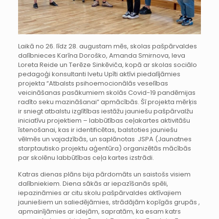
Laikā no 26. līdz 28. augustam mēs, skolas pašpārvaldes
dalībnieces Karīna Doroško, Amanda Smirnova, Ieva
Loreta Reide un Terēze Sinkēviča, kopā ar skolas sociālo
pedagoģi konsultanti Ivetu Upīti aktīvi piedalījāmies
projekta “Atbalsts psihoemocionālās veselības
veicināšanas pasākumiem skolās Covid-19 pandēmijas
radīto seku mazināšanai” apmācībās. Šī projekta mērķis
ir sniegt atbalstu izglītības iestāžu jauniešu pašpārvalžu
iniciatīvu projektiem – labbūtības ceļakartes aktivitāšu
īstenošanai, kas ir identificētas, balstoties jauniešu
vēlmēs un vajadzībās, un saplānotas JSPA (Jaunatnes
starptautisko projektu aģentūra) organizētās mācībās
par skolēnu labbūtības ceļa kartes izstrādi.
Katras dienas plāns bija pārdomāts un saistošs visiem
dalībniekiem. Diena sākās ar iepazīšanās spēli,
iepazināmies ar citu skolu pašpārvaldes aktīvajiem
jauniešiem un saliedējāmies, strādājām kopīgās grupās ,
apmainījāmies ar idejām, sapratām, ka esam katrs