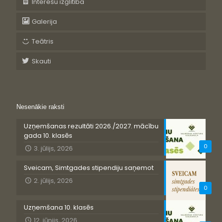
Interešu izglītība
Galerija
Teātris
Skauti
Nesenākie raksti
Uzņemšanas rezultāti 2026./2027. mācību
gada 10. klasēs
0
3. jūlijs, 2026
Sveicam, Simtgades stipendiju saņemot
2. jūlijs, 2026
0
Uzņemšana 10. klasēs
12. jūnijs, 2026