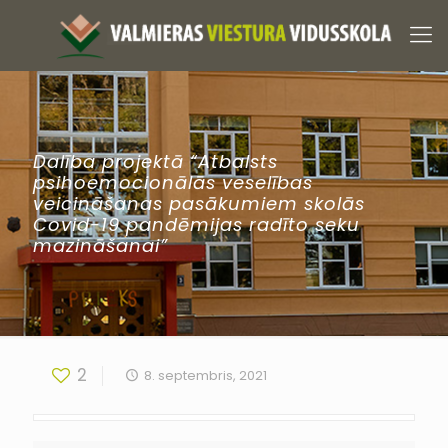
Dalība projektā “Atbalsts
psihoemocionālās veselības
veicināšanas pasākumiem skolās
Covid-19 pandēmijas radīto seku
mazināšanai”
2
8. septembris, 2021