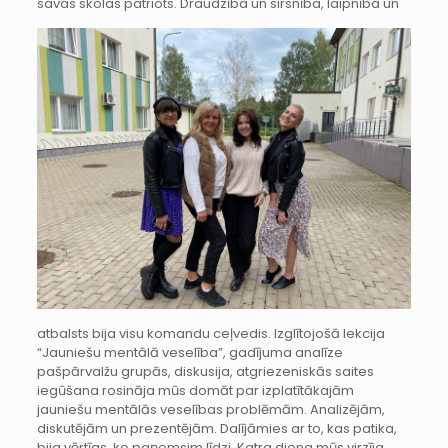
savas skolas patriots.
Draudzība un sirsnība, laipnība un
atbalsts bija visu komandu ceļvedis. Izglītojošā lekcija
“Jauniešu mentālā veselība”, gadījuma analīze
pašpārvalžu grupās, diskusija, atgriezeniskās saites
iegūšana rosināja mūs domāt par izplatītākajām
jauniešu mentālās veselības problēmām. Analizējām,
diskutējām un prezentējām. Dalījāmies ar to, kas patika,
bija vērtīgs, ko paņemsim līdzi. Katra diena mūs virzīja