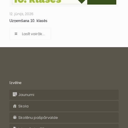
12. jūnijs, 2026
Uzņemšana 10. klasēs
Lasīt vairāk...
Izvēlne
Jaunumi
Skola
Skolēnu pašpārvalde