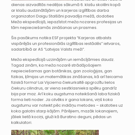
dienas aizvadītās nedēļas sākumā 6. klašu skolēni kopā
ar klašu audzinātājām un karjeras izglītības darba
organizatori Daigu Stalšāni pavadīja mežā, dodoties
Meža ekspedīcijā, iepazīstot meža nozares profesijas un
tām nepieciešamās zināšanas un prasmes.
Šis pasākums notika ESF projekta “Karjeras atbalsts
vispārējās un profesionālās izglītības iestādēs” ietvaros,
sadarbībā ar AS “Latvijas Valsts meži”.
Meža ekspedīcijā uzzinājām un iemācījāmies daudz.
Tagad zinām, ka meža nozarē strādājošajiem
nepieciešamas gan botānikas, gan zooloģijas, gan
fizikas, ķīmijas un matemātikas zināšanas, kā arī teicama
fiziskā forma! Lai Vijciema čiekurkaltē apgrozītu lielos
čiekuru cilindrus, ar viena sestklasnieka spēku gandrīz
bija par maz. Arī koku augstuma noteikšanā laba fiziskā
forma lieti noder. Ja cilvēks ir gana lokans, viņš koka
augstumu var noteikt pēc indiāņu metodes – skatoties uz
koka galotni starp kājām. Pārējiem, mazāk lokanajiem,
jāliek lietā kociņi, gluži kā Buratino deguni, pēdas un
kalkulatori.