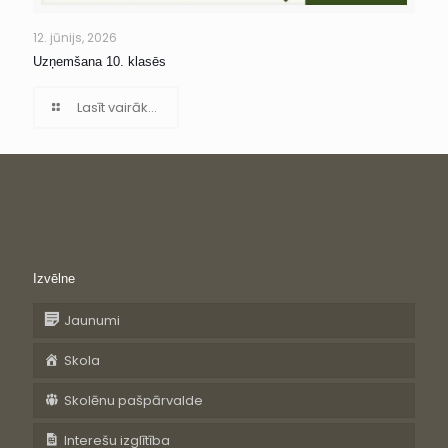
12. jūnijs, 2026
Uzņemšana 10. klasēs
Lasīt vairāk...
Izvēlne
Jaunumi
Skola
Skolēnu pašpārvalde
Interešu izglītība