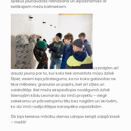
spēkus jaunaudzes retināšanā un iepazināmies ar
lielākajiem meža kaitniekiem.
Uzzinājām arī
daudz jauna par to, kur koks tiek izmantots mūsu dzīvē.
Šķiet, visiem bija pārsteigums, ka no koka gatavotas ne
tikai mēbeles, granulas un papīrs, bet arī zāles un
saldinātājs. Bet meža ekspedīcijas noslēgumā dzīvē
īstenojām kādu Leonardo da Vinči projektu – viegli
saliekamu un pārvietojamu tiltu bez naglām un skrūvēm,
ko da Vinči radīja Itālijas karaspēka vajadzībām .
Šīs bija lieliskas mācību dienas Latvijas lielajā zaļajā klasē
– mežā!