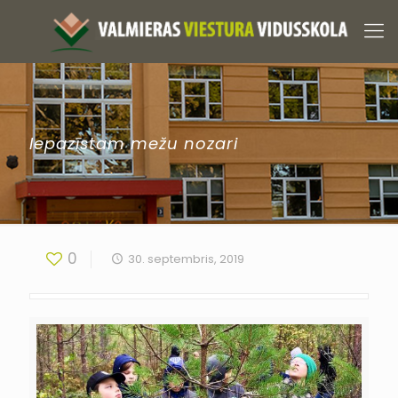
Iepazīstam mežu nozari
0
30. septembris, 2019