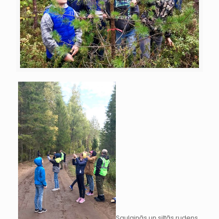
Saulainās un siltās rudens