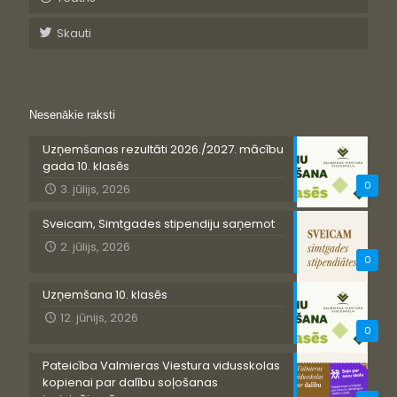
Skauti
Nesenākie raksti
Uzņemšanas rezultāti 2026./2027. mācību
gada 10. klasēs
0
3. jūlijs, 2026
Sveicam, Simtgades stipendiju saņemot
2. jūlijs, 2026
0
Uzņemšana 10. klasēs
12. jūnijs, 2026
0
Pateicība Valmieras Viestura vidusskolas
kopienai par dalību soļošanas