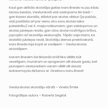
Kaut gan aktīvās skolotāja gaitas Ivars Briedis nu jau kādu
laiciņu beidzis, Viesturskolā viņš sastopams itin bieži –
gan klases stundās, stāstot par skolas vēsturi (ja palūdz,
viņš pastāsta arī par vienu otru savu skolas laika
palaidnību) vai 4. maija notikumiem, gan salidojumos un
skolas jubilejas reizēs, gan citos skolai nozīmīgos brīžos,
joprojām arī skolotāju ekskursijās. Tāpēc saprotami, ka
skaistās jubilejas reizē, Skolotāju dienas priekšvakarā,
Ivars Briedis bija kopā ar savējiem – Viesturskolas
skolotājiem.
Ivaram Briedim šai tikšanās brīdī tika vēlēts būt
veselīgam, mundram un spriganam vēl daudz gadu, bet
jaunajiem viesturiešiem varam vēlēt vēl daudz
iedvesmojošu tikšanos ar Direktoru Ivaru Briedi!
Viesturskolas skolotāju vārdā – Vineta Šmite
Fotogrāfijas autors – Roberts Segliņš