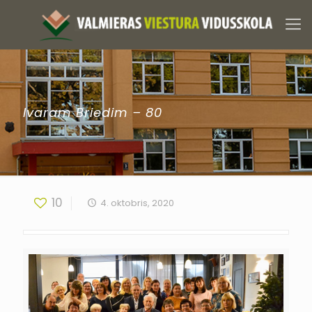
Ivaram Briedim – 80
10
4. oktobris, 2020