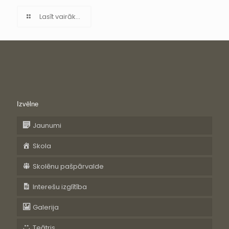
Lasīt vairāk...
Izvēlne
Jaunumi
Skola
Skolēnu pašpārvalde
Interešu izglītība
Galerija
Teātris