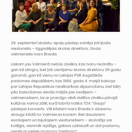
29. septembrī skaistu, apaļu jubileju svinēja ļoti īpašs
viesturietis – ilggadējais skolas direktors, Goda
valmierietis Ivars Briedis.
Laikam jau Valmierā nebūs cilvēka, kas Ivaru nezinātu –
gan kā stingru, bet ļoti cienījamu skolas direktoru 26 gadu
garumā, gan kā vienu no Latvijas PSR Augstākās
padomes deputātiem, kas 1990. gada 4. maijā balsoja
par Latvijas Republikas neatkarības atjaunošanu, bet tūliņ
pēc balsošanas devās mājās pie savējiem –
valmieriešiem, lai ar priecīgo vēsti dalītos cilvēku pilnajā
kultūras nama zālē, kurā tobrīd notika TDA “Gauja”
jubilejas koncerts. Vēl kādam Ivars Briedis ir dziesmu
draugs kādā no Valmieras koriem. Bet daudziem
esošajiem un bijušajiem viesturiešiem – skolotājs vai
kolēģis, vienmēr iejūtīgs, gatavs uzklausīt un dot padomu,
nereti ar nelielu humora “piešprici”.