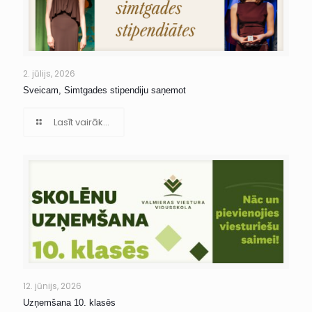
2. jūlijs, 2026
Sveicam, Simtgades stipendiju saņemot
Lasīt vairāk...
12. jūnijs, 2026
Uzņemšana 10. klasēs