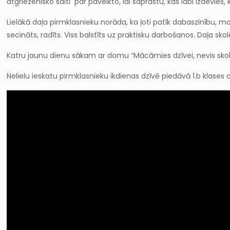
atgriezenisko saiti par paveikto, lai saprastu, kas labi izdevie
Lielākā daļa pirmklasnieku norāda, ka ļoti patīk dabaszinību, m
secināts, radīts. Viss balstīts uz praktisku darbošanos. Daļa sk
Katru jaunu dienu sākam ar domu “Mācāmies dzīvei, nevis skol
Nelielu ieskatu pirmklasnieku ikdienas dzīvē piedāvā 1.b klases