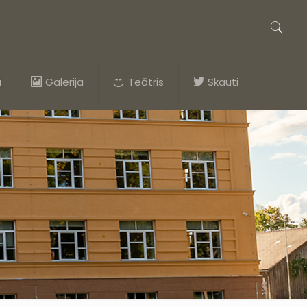
a
Galerija
Teātris
Skauti