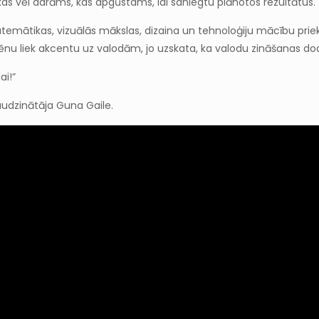
s, kas vēl darāms, kas apgūstams, lai saniegtu plānotos rezultātus.
atemātikas, vizuālās mākslas, dizaina un tehnoloģiju mācību priekš
olēnu liek akcentu uz valodām, jo uzskata, ka valodu zināšanas dod
ai!”
 audzinātāja Guna Gaile.