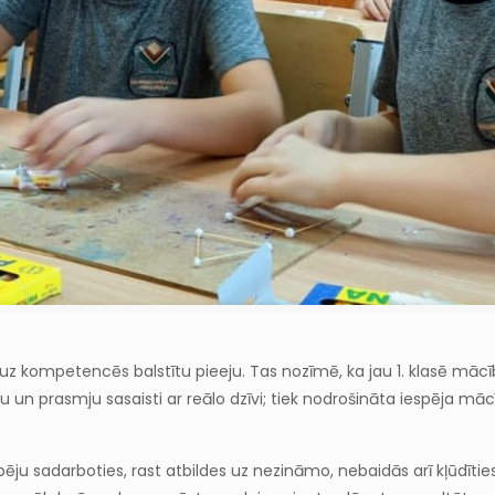
uz kompetencēs balstītu pieeju. Tas nozīmē, ka jau 1. klasē mācī
n prasmju sasaisti ar reālo dzīvi; tiek nodrošināta iespēja mācīt
spēju sadarboties, rast atbildes uz nezināmo, nebaidās arī kļūdīti