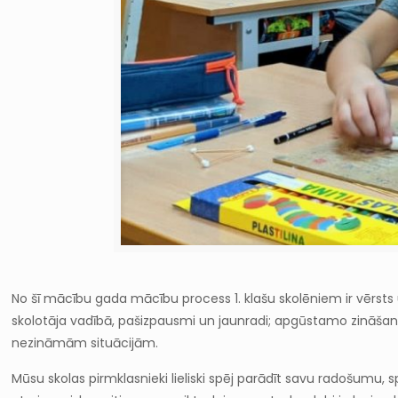
No šī mācību gada mācību process 1. klašu skolēniem ir vērsts 
skolotāja vadībā, pašizpausmi un jaunradi; apgūstamo zināšanu u
nezināmām situācijām.
Mūsu skolas pirmklasnieki lieliski spēj parādīt savu radošumu, 