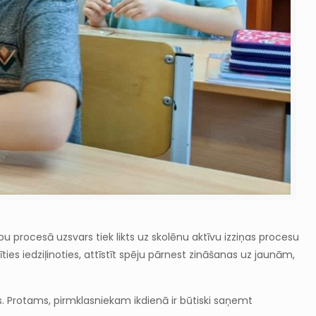
bu procesā uzsvars tiek likts uz skolēnu
aktīvu izziņas procesu
ies iedziļinoties, attīstīt spēju pārnest zināšanas uz jaunām,
es. Protams, pirmklasniekam ikdienā ir būtiski saņemt