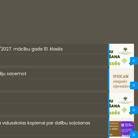
/2027. mācību gada 10. klasēs
0
diju saņemot
0
0
a vidusskolas kopienai par dalību soļošanas
0