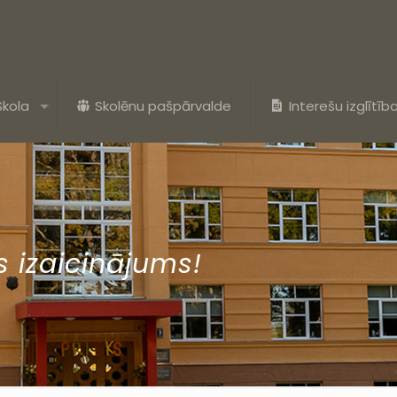
Skola
Skolēnu pašpārvalde
Interešu izglītīb
s izaicinājums!