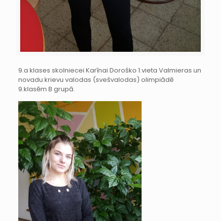
9.a klases skolniecei Karīnai Doroško 1.vieta Valmieras un
novadu krievu valodas (svešvalodas) olimpiādē
9.klasēm B grupā.