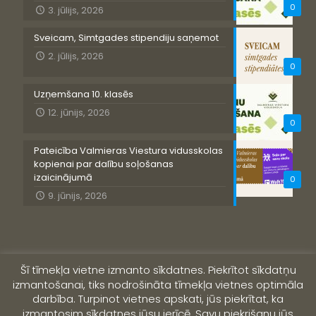
0
3. jūlijs, 2026
Sveicam, Simtgades stipendiju saņemot
2. jūlijs, 2026
0
Uzņemšana 10. klasēs
12. jūnijs, 2026
0
Pateicība Valmieras Viestura vidusskolas
kopienai par dalību soļošanas
izaicinājumā
0
9. jūnijs, 2026
Šī tīmekļa vietne izmanto sīkdatnes. Piekrītot sīkdatņu
izmantošanai, tiks nodrošināta tīmekļa vietnes optimāla
darbība. Turpinot vietnes apskati, jūs piekrītat, ka
izmantosim sīkdatnes jūsu ierīcē. Savu piekrišanu jūs