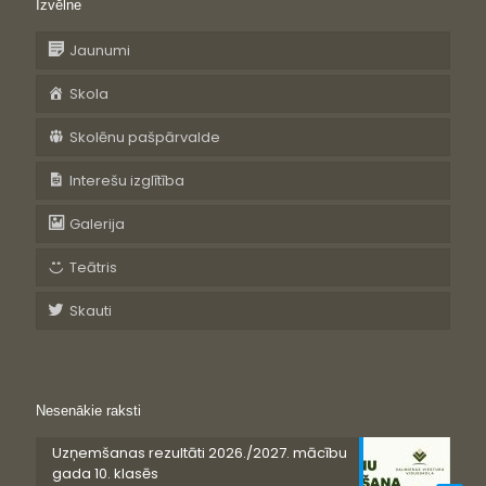
Izvēlne
Jaunumi
Skola
Skolēnu pašpārvalde
Interešu izglītība
Galerija
Teātris
Skauti
Nesenākie raksti
Uzņemšanas rezultāti 2026./2027. mācību
gada 10. klasēs