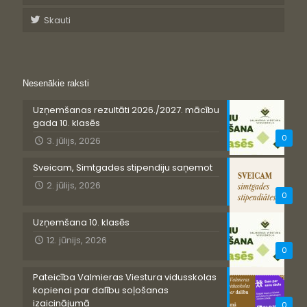
Skauti
Nesenākie raksti
Uzņemšanas rezultāti 2026./2027. mācību
gada 10. klasēs
0
3. jūlijs, 2026
Sveicam, Simtgades stipendiju saņemot
2. jūlijs, 2026
0
Uzņemšana 10. klasēs
12. jūnijs, 2026
0
Pateicība Valmieras Viestura vidusskolas
kopienai par dalību soļošanas
izaicinājumā
0