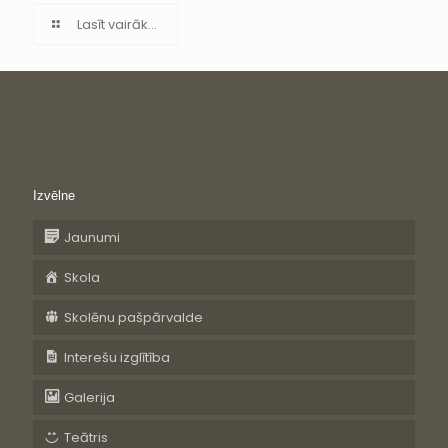
Lasīt vairāk...
Izvēlne
Jaunumi
Skola
Skolēnu pašpārvalde
Interešu izglītība
Galerija
Teātris