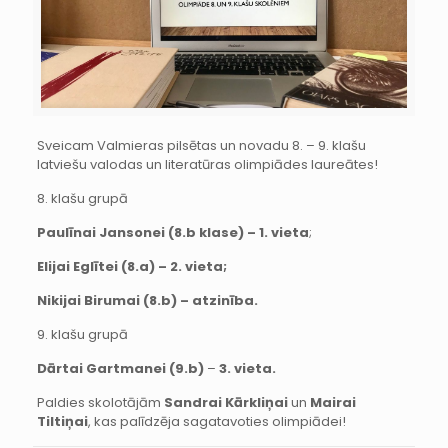
Sveicam Valmieras pilsētas un novadu 8. – 9. klašu
latviešu valodas un literatūras olimpiādes laureātes!
8. klašu grupā
Paulīnai Jansonei (8.b klase) – 1. vieta
;
Elijai Eglītei (8.a) – 2. vieta;
Nikijai Birumai (8.b) – atzinība.
9. klašu grupā
Dārtai Gartmanei (9.b)
–
3. vieta.
Paldies skolotājām
Sandrai Kārkliņai
un
Mairai
Tiltiņai
, kas palīdzēja sagatavoties olimpiādei!