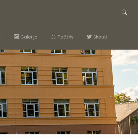
a
Galerija
Teātris
Skauti