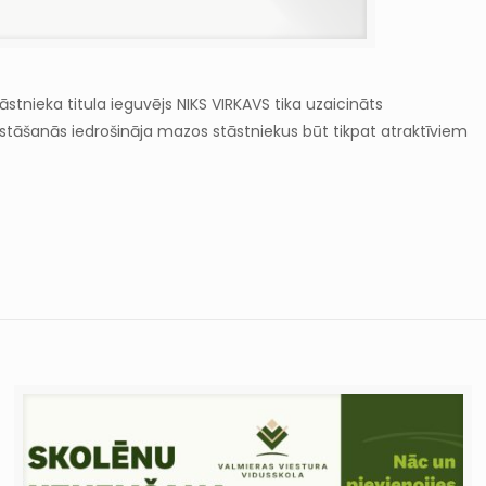
tāstnieka titula ieguvējs NIKS VIRKAVS tika uzaicināts
zstāšanās iedrošināja mazos stāstniekus būt tikpat atraktīviem