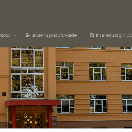
Skola
Skolēnu pašpārvalde
Interešu izglītīb