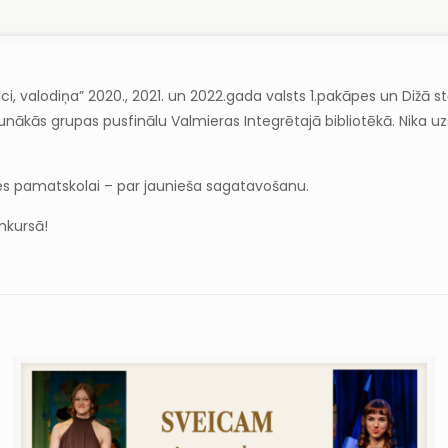
teci, valodiņa” 2020., 2021. un 2022.gada valsts 1.pakāpes un Dižā s
nākās grupas pusfinālu Valmieras Integrētajā bibliotēkā. Nika u
es pamatskolai – par jaunieša sagatavošanu.
nkursā!