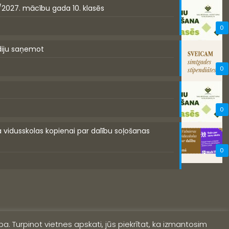
/2027. mācību gada 10. klasēs
0
diju saņemot
0
0
a vidusskolas kopienai par dalību soļošanas
0
a. Turpinot vietnes apskati, jūs piekrītat, ka izmantosim