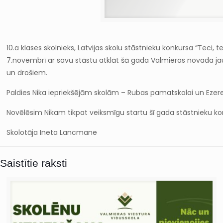
10.a klases skolnieks, Latvijas skolu stāstnieku konkursa “Teci, 
7.novembrī ar savu stāstu atklāt šā gada Valmieras novada jau
un drošiem.
Paldies Nika iepriekšējām skolām – Rubas pamatskolai un Ezer
Novēlēsim Nikam tikpat veiksmīgu startu šī gada stāstnieku ko
Skolotāja Ineta Lancmane
Saistītie raksti