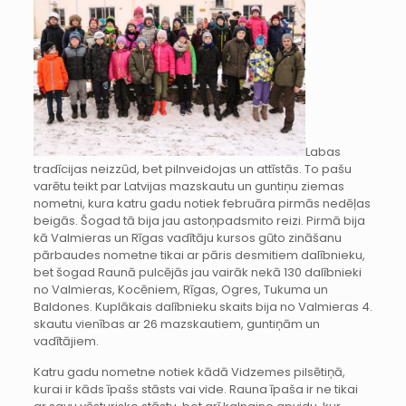
Labas
tradīcijas neizzūd, bet pilnveidojas un attīstās. To pašu
varētu teikt par Latvijas mazskautu un guntiņu ziemas
nometni, kura katru gadu notiek februāra pirmās nedēļas
beigās. Šogad tā bija jau astoņpadsmito reizi. Pirmā bija
kā Valmieras un Rīgas vadītāju kursos gūto zināšanu
pārbaudes nometne tikai ar pāris desmitiem dalībnieku,
bet šogad Raunā pulcējās jau vairāk nekā 130 dalībnieki
no Valmieras, Kocēniem, Rīgas, Ogres, Tukuma un
Baldones. Kuplākais dalībnieku skaits bija no Valmieras 4.
skautu vienības ar 26 mazskautiem, guntiņām un
vadītājiem.
Katru gadu nometne notiek kādā Vidzemes pilsētiņā,
kurai ir kāds īpašs stāsts vai vide. Rauna īpaša ir ne tikai