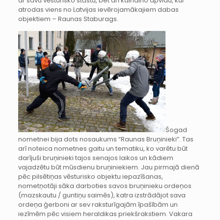
ar savu vēsturisko stāstu, bet arī kalnaino apvidu, kur
atrodas viens no Latvijas ievērojamākajiem dabas
objektiem – Raunas Staburags.
Šogad
nometnei bija dots nosaukums “Raunas Bruņinieki”. Tas
arī noteica nometnes gaitu un tematiku, ko varētu būt
darījuši bruņinieki tajos senajos laikos un kādiem
vajadzētu būt mūsdienu bruņiniekiem. Jau pirmajā dienā
pēc pilsētiņas vēsturisko objektu iepazīšanas,
nometņotāji sāka darboties savos bruņinieku ordeņos
(mazskautu / guntiņu saimēs), katra izstrādājot sava
ordeņa ģerboni ar sev raksturīgajām īpašībām un
iezīmēm pēc visiem heraldikas priekšrakstiem. Vakara