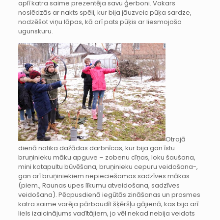
aplī katra saime prezentēja savu ģerboni. Vakars
noslēdzās ar nakts spēli, kur bija jāuzveic pūķa sardze,
nodzēšot viņu lāpas, kā arī pats pūķis ar liesmojošo
ugunskuru.
Otrajā
dienā notika dažādas darbnīcas, kur bija gan īstu
bruņinieku māku apguve – zobenu cīņas, loku šaušana,
mini katapultu būvēšana, bruņinieku cepuru veidošana-,
gan arī bruņiniekiem nepieciešamas sadzīves mākas
(piem., Raunas upes līkumu atveidošana, sadzīves
veidošana). Pēcpusdienā iegūtās zināšanas un prasmes
katra saime varēja pārbaudīt šķēršļu gājienā, kas bija arī
liels izaicinājums vadītājiem, jo vēl nekad nebija veidots