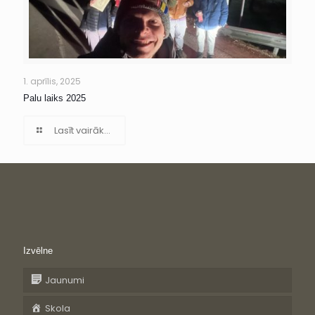
1. aprīlis, 2025
Palu laiks 2025
Lasīt vairāk...
Izvēlne
Jaunumi
Skola