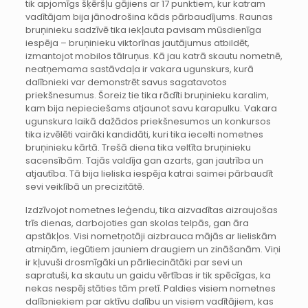
tik apjomīgs šķēršļu gājiens ar 17 punktiem, kur katram
vadītājam bija jānodrošina kāds pārbaudījums. Raunas
bruņinieku sadzīvē tika iekļauta pavisam mūsdienīga
iespēja – bruņinieku viktorīnas jautājumus atbildēt,
izmantojot mobilos tālruņus. Kā jau katrā skautu nometnē,
neatņemama sastāvdaļa ir vakara ugunskurs, kurā
dalībnieki var demonstrēt savus sagatavotos
priekšnesumus. Šoreiz tie tika rādīti bruņinieku karalim,
kam bija nepieciešams atjaunot savu karapulku. Vakara
ugunskura laikā dažādos priekšnesumos un konkursos
tika izvēlēti vairāki kandidāti, kuri tika iecelti nometnes
bruņinieku kārtā. Trešā diena tika veltīta bruņinieku
sacensībām. Tajās valdīja gan azarts, gan jautrība un
atjautība. Tā bija lieliska iespēja katrai saimei pārbaudīt
sevi veiklībā un precizitātē.
Izdzīvojot nometnes leģendu, tika aizvadītas aizraujošas
trīs dienas, darbojoties gan skolas telpās, gan āra
apstākļos. Visi nometņotāji aizbrauca mājās ar lieliskām
atmiņām, iegūtiem jauniem draugiem un zināšanām. Viņi
ir kļuvuši drosmīgāki un pārliecinātāki par sevi un
sapratuši, ka skautu un gaidu vērtības ir tik spēcīgas, ka
nekas nespēj stāties tām pretī. Paldies visiem nometnes
dalībniekiem par aktīvu dalību un visiem vadītājiem, kas