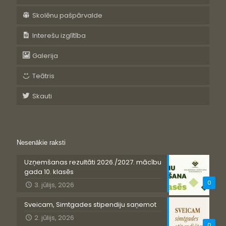
Skolēnu pašpārvalde
Interešu izglītība
Galerija
Teātris
Skauti
Nesenākie raksti
Uzņemšanas rezultāti 2026./2027. mācību
gada 10. klasēs
0
3. jūlijs, 2026
Sveicam, Simtgades stipendiju saņemot
2. jūlijs, 2026
0