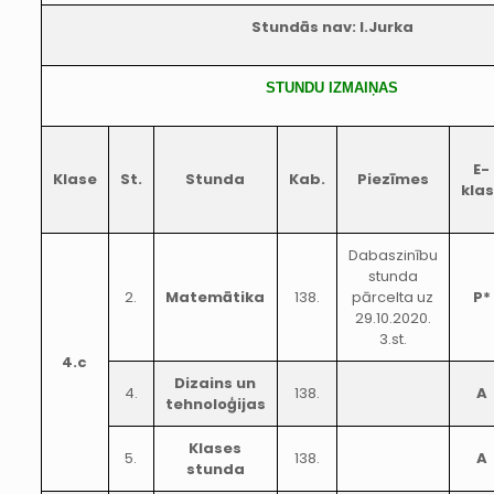
Stundās nav: I.Jurka
STUNDU IZMAIŅAS
E-
Klase
St.
Stunda
Kab.
Piezīmes
kla
Dabaszinību
stunda
2.
Matemātika
138.
pārcelta uz
P*
29.10.2020.
3.st.
4.c
Dizains un
4.
138.
A
tehnoloģijas
Klases
5.
138.
A
stunda