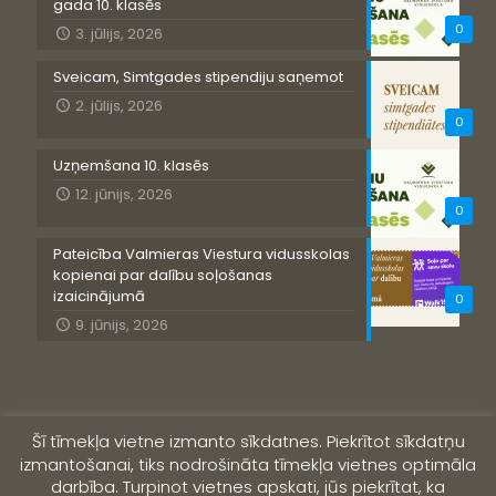
gada 10. klasēs
0
3. jūlijs, 2026
Sveicam, Simtgades stipendiju saņemot
2. jūlijs, 2026
0
Uzņemšana 10. klasēs
12. jūnijs, 2026
0
Pateicība Valmieras Viestura vidusskolas
kopienai par dalību soļošanas
izaicinājumā
0
9. jūnijs, 2026
Šī tīmekļa vietne izmanto sīkdatnes. Piekrītot sīkdatņu
izmantošanai, tiks nodrošināta tīmekļa vietnes optimāla
darbība. Turpinot vietnes apskati, jūs piekrītat, ka