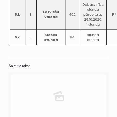
Dabaszinību
stunda
Latviešu
5.b
3.
402.
pārcelta uz
P*
valoda
29.10.2020.
1.stundu
Klases
stunda
6.a
6.
114.
stunda
atcelta
Saistītie raksti