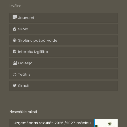
Izvēlne
Jaunumi
Skola
Skolēnu pašpārvalde
Interešu izglītība
Galerija
Teātris
Skauti
Nesenākie raksti
Uzņemšanas rezultāti 2026./2027. mācību