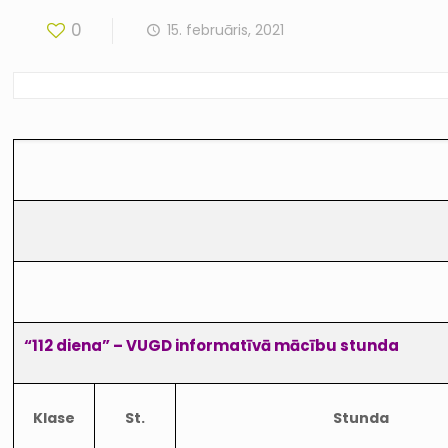
0
15. februāris, 2021
“112 diena” – VUGD informatīvā mācību stunda
Klase
St.
Stunda