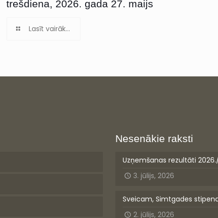
trešdiena, 2026. gada 27. maijs
Lasīt vairāk...
Nesenākie raksti
Uzņemšanas rezultāti 2026.
3. jūlijs, 2026
Sveicam, Simtgades stipen
2. jūlijs, 2026