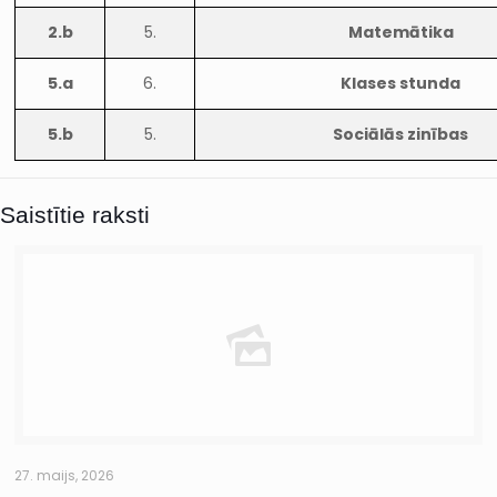
2.b
5.
Matemātika
5.a
6.
Klases stunda
5.b
5.
Sociālās zinības
Saistītie raksti
27. maijs, 2026