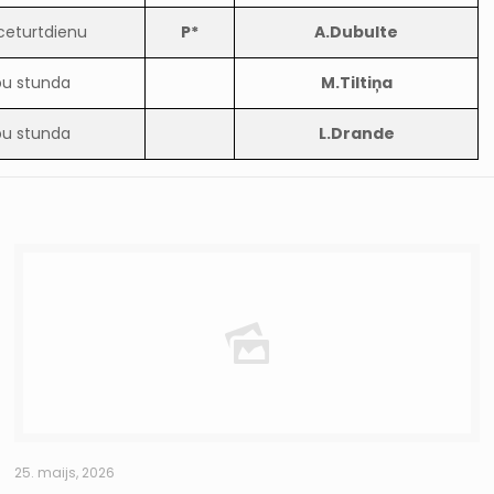
ceturtdienu
P*
A.Dubulte
bu stunda
M.Tiltiņa
bu stunda
L.Drande
25. maijs, 2026