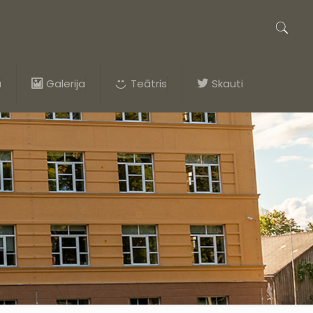
a
Galerija
Teātris
Skauti