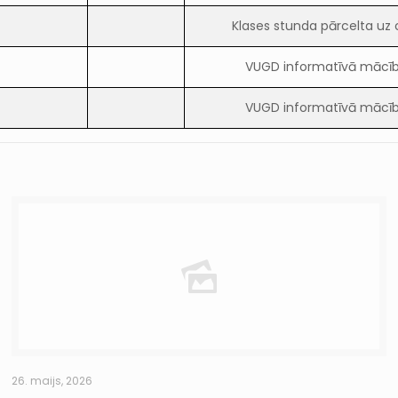
Klases stunda pārcelta uz 
VUGD informatīvā mācī
VUGD informatīvā mācī
26. maijs, 2026