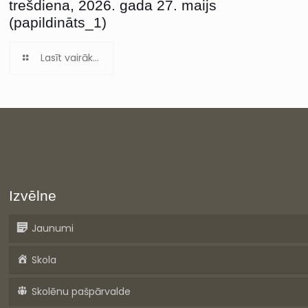
trešdiena, 2026. gada 27. maijs
(papildināts_1)
Lasīt vairāk...
Izvēlne
Jaunumi
Skola
Skolēnu pašpārvalde