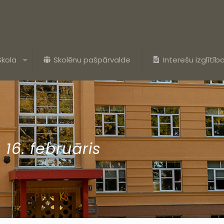
Skola
Skolēnu pašpārvalde
Interešu izglītīb
 16. februāris