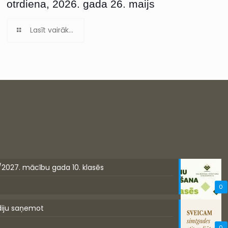
otrdiena, 2026. gada 26. maijs
Lasīt vairāk...
/2027. mācību gada 10. klasēs
0
diju saņemot
0