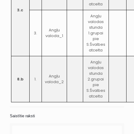
atcelta
3.c
Angļu
valodas
stunda
Angļu
3.
1.grupai
valoda_1
pie
S.Švalbes
atcelta
Angļu
valodas
stunda
Angļu
8.b
1.
2.grupai
valoda_2
pie
S.Švalbes
atcelta
Saistītie raksti