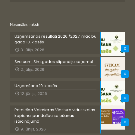
Nesenākie raksti
Uzņemšanas rezultāti 2026./2027. mācību
gada 10. klasēs
0
3. jūlijs, 2026
Sveicam, Simtgades stipendiju saņemot
2. jūlijs, 2026
0
Uzņemšana 10. klasēs
12. jūnijs, 2026
0
Pateicība Valmieras Viestura vidusskolas
kopienai par dalību soļošanas
izaicinājumā
0
9. jūnijs, 2026