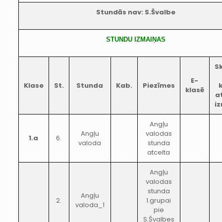
Stundās nav: S.Švalbe
STUNDU IZMAIŅAS
Sk
E-
Klase
St.
Stunda
Kab.
Piezīmes
klasē
a
i
Angļu
Angļu
valodas
1.a
6.
valoda
stunda
atcelta
Angļu
valodas
stunda
Angļu
2.
1.grupai
valoda_1
pie
S.Švalbes