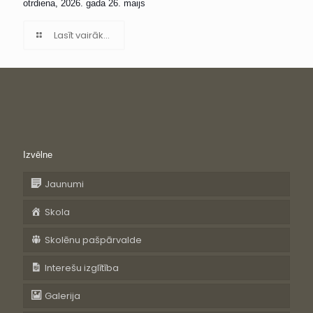
otrdiena, 2026. gada 26. maijs
Lasīt vairāk...
Izvēlne
Jaunumi
Skola
Skolēnu pašpārvalde
Interešu izglītība
Galerija