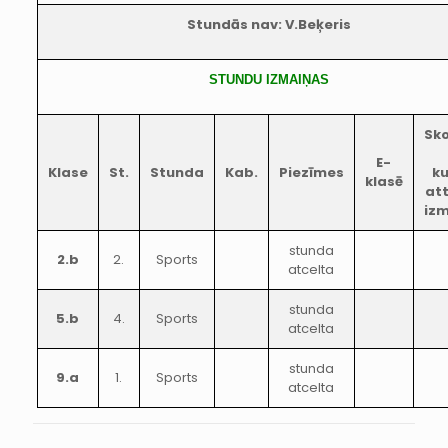
Stundās nav: V.Beķeris
STUNDU IZMAIŅAS
Sko
E-
Klase
St.
Stunda
Kab.
Piezīmes
k
klasē
at
iz
stunda
2.b
2.
Sports
atcelta
stunda
5.b
4.
Sports
atcelta
stunda
9.a
1.
Sports
atcelta