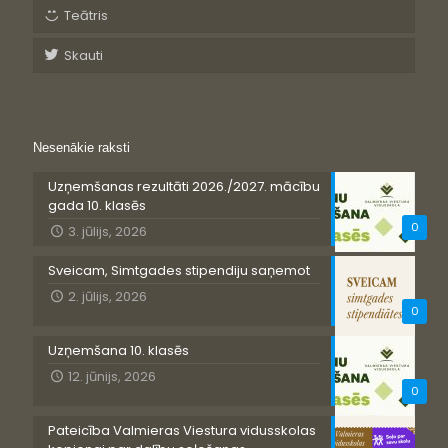
Teātris
Skauti
Nesenākie raksti
Uzņemšanas rezultāti 2026./2027. mācību
gada 10. klasēs
0
3. jūlijs, 2026
Sveicam, Simtgades stipendiju saņemot
2. jūlijs, 2026
0
Uzņemšana 10. klasēs
12. jūnijs, 2026
0
Pateicība Valmieras Viestura vidusskolas