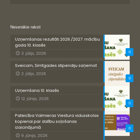
Nesenākie raksti
Uzņemšanas rezultāti 2026./2027. mācību
gada 10. klasēs
0
3. jūlijs, 2026
Sveicam, Simtgades stipendiju saņemot
2. jūlijs, 2026
0
Uzņemšana 10. klasēs
12. jūnijs, 2026
0
Pateicība Valmieras Viestura vidusskolas
kopienai par dalību soļošanas
izaicinājumā
0
9. jūnijs, 2026