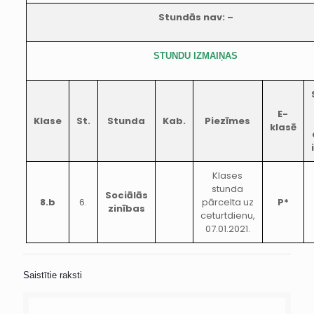
Stundās nav: –
STUNDU IZMAIŅAS
E-
Klase
St.
Stunda
Kab.
Piezīmes
klasē
Klases
stunda
Sociālās
8.b
6.
pārcelta uz
P*
zinības
ceturtdienu,
07.01.2021.
Saistītie raksti