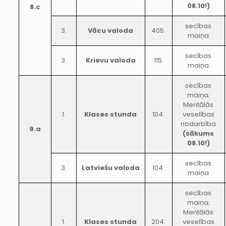
08.10!)
8.c
secības
3.
Vācu valoda
405.
maiņa
secības
3.
Krievu valoda
115.
maiņa
secības
maiņa;
Mentālās
1.
Klases stunda
104.
veselības
nodarbība
9.a
(sākums
08.10!)
secības
3.
Latviešu valoda
104.
maiņa
secības
maiņa;
Mentālās
1.
Klases stunda
204.
veselības