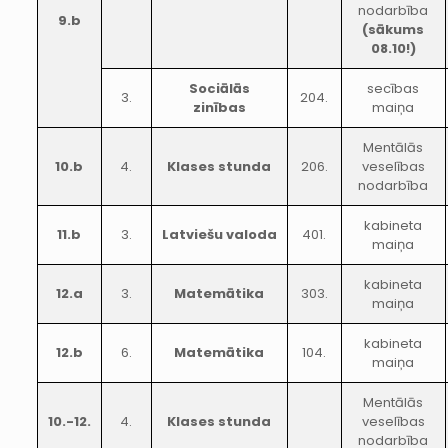
nodarbība
9.b
(sākums
08.10!)
Sociālās
secības
3.
204.
zinības
maiņa
Mentālās
10.b
4.
Klases stunda
206.
veselības
nodarbība
kabineta
11.b
3.
Latviešu valoda
401.
maiņa
kabineta
12.a
3.
Matemātika
303.
maiņa
kabineta
12.b
6.
Matemātika
104.
maiņa
Mentālās
10.-12.
4.
Klases stunda
veselības
nodarbība