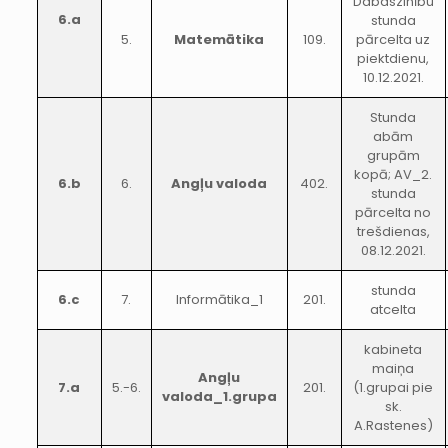
Dabaszinību
6.a
stunda
5.
Matemātika
109.
pārcelta uz
piektdienu,
10.12.2021.
Stunda
abām
grupām
kopā; AV_2.
6.b
6.
Angļu valoda
402.
stunda
pārcelta no
trešdienas,
08.12.2021.
stunda
6.c
7.
Informātika_1
201.
atcelta
kabineta
maiņa
Angļu
7.a
5.-6.
201.
(1.grupai pie
valoda_1.grupa
sk.
A.Rastenes)