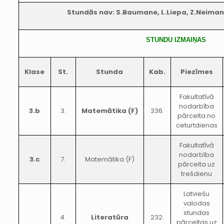
Stundās nav: S.Baumane, L.Liepa, Z.Neimane
STUNDU IZMAIŅAS
Klase
St.
Stunda
Kab.
Piezīmes
Fakultatīvā
nodarbība
3.b
3.
Matemātika (F)
336.
pārcelta no
ceturtdienas
Fakultatīvā
nodarbība
3.c
7.
Matemātika (F)
pārcelta uz
trešdienu
Latviešu
valodas
stundas
4.
Literatūra
232.
pārceltas uz