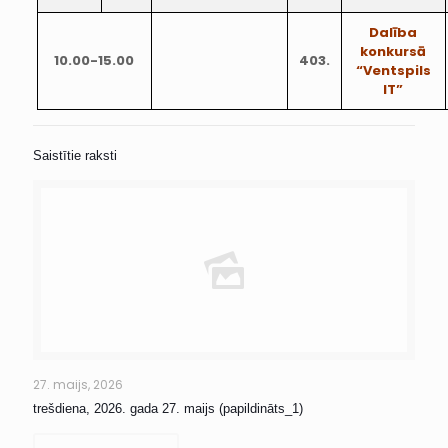
Dalība
konkursā
10.00-15.00
403.
“Ventspils
IT”
Saistītie raksti
27. maijs, 2026
trešdiena, 2026. gada 27. maijs (papildināts_1)