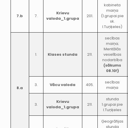
kabineta
maiņa
Krievu
7.b
7.
201.
(1.grupai pie
valoda_1.grupa
sk.
I.Tuņķeles)
secības
maiņa;
Mentālās
1.
Klases stunda
211.
veselības
nodarbība
(sākums
08.10!)
secības
3.
Vācu valoda
405.
maiņa
8.a
stunda
Krievu
3.
211.
1.grupai pie
valoda_1.grupa
I.Tuņķeles
Ģeogrāfijas
stunda