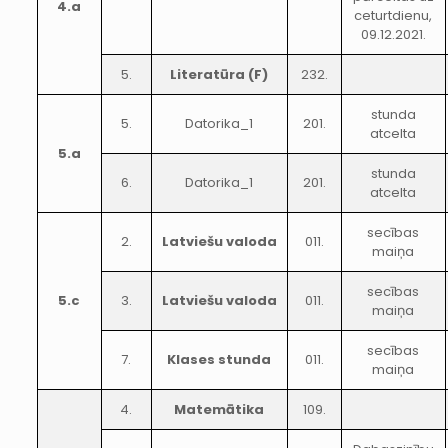
4.a
ceturtdienu,
09.12.2021.
5.
Literatūra (F)
232.
stunda
5.
Datorika_1
201.
atcelta
5.a
stunda
6.
Datorika_1
201.
atcelta
secības
2.
Latviešu valoda
011.
maiņa
secības
5.c
3.
Latviešu valoda
011.
maiņa
secības
7.
Klases stunda
011.
maiņa
4.
Matemātika
109.