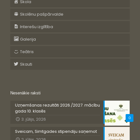
Skola
Skolēnu pašpārvalde
Interešu izglītība
Galerija
Teātris
Skauti
Nesenākie raksti
Uzņemšanas rezultāti 2026./2027. mācību
gada 10. klasēs
0
3. jūlijs, 2026
Sveicam, Simtgades stipendiju saņemot
2. jūlijs, 2026