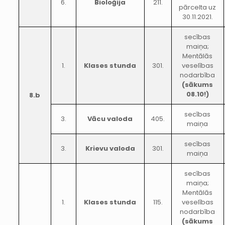
6.
Bioloģija
211.
pārcelta uz
30.11.2021.
secības
maiņa;
Mentālās
1.
Klases stunda
301.
veselības
nodarbība
(sākums
08.10!)
8.b
secības
3.
Vācu valoda
405.
maiņa
secības
3.
Krievu valoda
301.
maiņa
secības
maiņa;
Mentālās
1.
Klases stunda
115.
veselības
nodarbība
(sākums