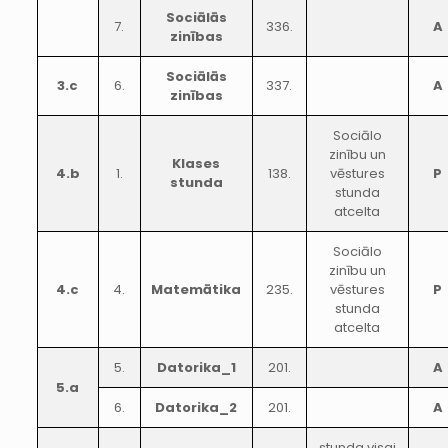
Sociālās
7.
336.
A
zinības
Sociālās
3.c
6.
337.
A
zinības
Sociālo
zinību un
Klases
4.b
1.
138.
vēstures
P
stunda
stunda
atcelta
Sociālo
zinību un
4.c
4.
Matemātika
235.
vēstures
P
stunda
atcelta
5.
Datorika_1
201.
A
5.a
6.
Datorika_2
201.
A
stunda visai