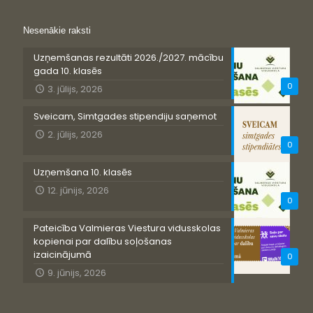
Nesenākie raksti
Uzņemšanas rezultāti 2026./2027. mācību
gada 10. klasēs
0
3. jūlijs, 2026
Sveicam, Simtgades stipendiju saņemot
2. jūlijs, 2026
0
Uzņemšana 10. klasēs
12. jūnijs, 2026
0
Pateicība Valmieras Viestura vidusskolas
kopienai par dalību soļošanas
izaicinājumā
0
9. jūnijs, 2026