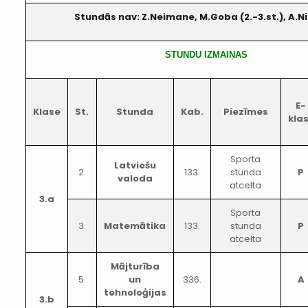
Stundās nav: Z.Neimane, M.Goba (2.-3.st.), A.N
STUNDU IZMAIŅAS
E-
Klase
St.
Stunda
Kab.
Piezīmes
kla
Sporta
Latviešu
2.
133.
stunda
P
valoda
atcelta
3.a
Sporta
3.
Matemātika
133.
stunda
P
atcelta
Mājturība
5.
un
336.
A
tehnoloģijas
3.b