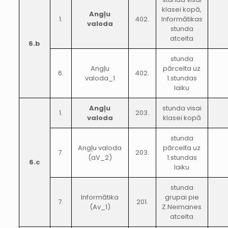
klasei kopā,
Angļu
1.
402.
Informātikas
valoda
stunda
atcelta
6.b
stunda
Angļu
pārcelta uz
6.
402.
valoda_1
1.stundas
laiku
Angļu
stunda visai
1.
203.
valoda
klasei kopā
stunda
Angļu valoda
pārcelta uz
7.
203.
(aV_2)
1.stundas
6.c
laiku
stunda
Informātika
grupai pie
7.
201.
(Av_1)
Z.Neimanes
atcelta