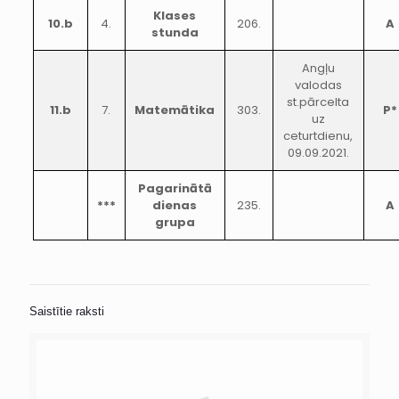
Klases
10.b
4.
206.
A
stunda
Angļu
valodas
st.pārcelta
11.b
7.
Matemātika
303.
P*
uz
ceturtdienu,
09.09.2021.
Pagarinātā
***
dienas
235.
A
grupa
Saistītie raksti