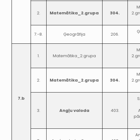
M
2.
Matemātika_2.grupa
304.
2.gr
Ģ
7.-8.
Ģeogrāfija
206.
M
1.
Matemātika_2.grupa
2.gr
M
2.
Matemātika_2.grupa
304.
2.gr
7.b
S
3.
Angļu valoda
403.
pār
An