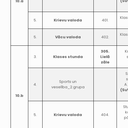
(Su
10.a
Klas
5.
Krievu valoda
401.
Klas
5.
Vācu valoda
402.
305.
K
3.
Klases stunda
Lielā
zāle
S
s
Sports un
4.
A
veselība_2.grupa
(Su
10.b
St
k
5.
Krievu valoda
404.
pā