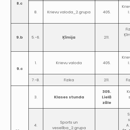
8.c
Krie
8.
Krievu valoda_2.grupa
405.
Fi
Ķīm
9.b
5.-6.
Ķīmija
211.
Krie
1.
Krievu valoda
405.
9.c
7.-8.
Fizika
211.
Fi
305.
K
3.
Klases stunda
Lielā
zāle
S
s
Sports un
4.
A
veselība_2.grupa