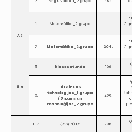
7.
Angļu valoda_2.grupa
403.
pā
M
1.
Matemātika_2.grupa
2.gr
7.c
M
2.
Matemātika_2.grupa
304.
2.gr
5.
Klases stunda
206.
8.a
Dizains un
tehnoloģijas_1.grupa
teh
6.
206.
/ Dizains un
g
tehnoloģijas_2.grupa
pie
Ģ
1.-2.
Ģeogrāfija
206.