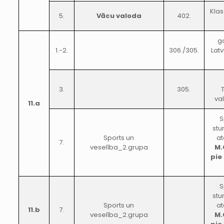
Klas
5.
Vācu valoda
402.
g
1.-2.
306./305.
Lat
3.
305.
va
11.a
S
stu
Sports un
at
7.
veselība_2.grupa
M.
pie
S
stu
Sports un
at
11.b
7.
veselība_2.grupa
M.