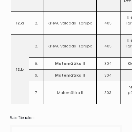
pie
Kr
12.a
2.
Krievu valodas_1.grupa
405.
1.g
Kr
2.
Krievu valodas_1.grupa
405.
1.g
5.
Matemātika II
304.
Kl
12.b
6.
Matemātika II
304.
M
7.
Matemātika II
303.
pā
Saistītie raksti