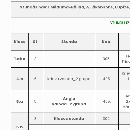
Stundās nav: I.Mēduma-Bāliņa, A.Jākobsons, I.Upīte,
STUNDU I
Klase
St.
Stunda
Kab.
Te
1.abc
3.
305.
Trīc
Krie
4.b
6.
Krievu valoda_2.grupa
405.
An
Angļu
5.a
5.
405.
2.
valoda_2.grupa
pār
3.
Klases stunda
302.
5.b