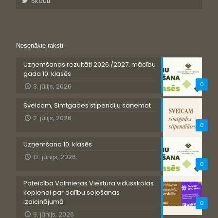
Skauti
Nesenākie raksti
Uzņemšanas rezultāti 2026./2027. mācību
gada 10. klasēs
0
3. jūlijs, 2026
Sveicam, Simtgades stipendiju saņemot
2. jūlijs, 2026
0
Uzņemšana 10. klasēs
12. jūnijs, 2026
0
Pateicība Valmieras Viestura vidusskolas
kopienai par dalību soļošanas
izaicinājumā
0
9. jūnijs, 2026