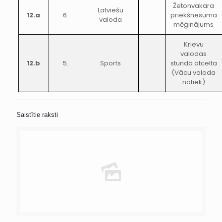
Žetonvakara
Latviešu
12.a
6.
priekšnesuma
valoda
mēģinājums
Krievu
valodas
12.b
5.
Sports
stunda atcelta
(Vācu valoda
notiek)
Saistītie raksti