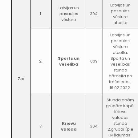
Latvijas un
Latvijas un
pasaules
1.
pasaules
304.
vēsture
vēsture
atcelta
Latvijas un
pasaules
vēsture
atcelta;
Sports un
Sporta un
2.
009.
veselība
veselības
stunda
pārcelta no
7.c
trešdienas,
16.02.2022.
Stunda abām
grupām kopā;
Krievu
valodas
Krievu
stunda
7.
304.
valoda
2.grupai (pie
I.Mēdumas-