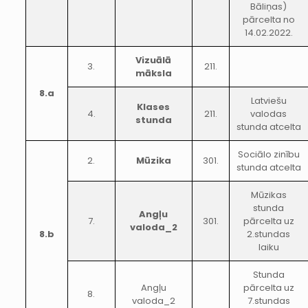
Bāliņas)
pārcelta no
14.02.2022.
Vizuālā
3.
211.
māksla
8.a
Latviešu
Klases
4.
211.
valodas
stunda
stunda atcelta
Sociālo zinību
2.
Mūzika
301.
stunda atcelta
Mūzikas
stunda
Angļu
7.
301.
pārcelta uz
valoda_2
8.b
2.stundas
laiku
Stunda
Angļu
pārcelta uz
8.
valoda_2
7.stundas