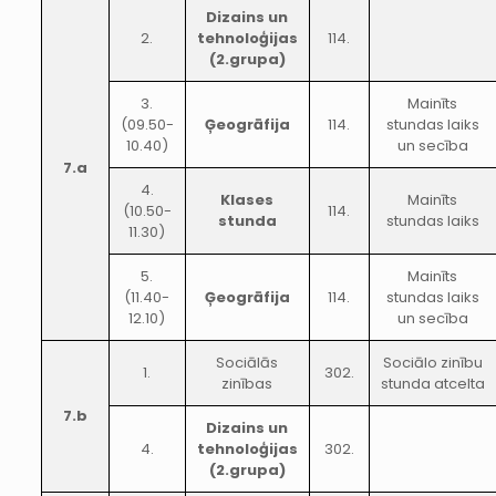
Dizains un
2.
tehnoloģijas
114.
(2.grupa)
3.
Mainīts
(09.50-
Ģeogrāfija
114.
stundas laiks
10.40)
un secība
7.a
4.
Klases
Mainīts
(10.50-
114.
stunda
stundas laiks
11.30)
5.
Mainīts
(11.40-
Ģeogrāfija
114.
stundas laiks
12.10)
un secība
Sociālās
Sociālo zinību
1.
302.
zinības
stunda atcelta
7.b
Dizains un
4.
tehnoloģijas
302.
(2.grupa)