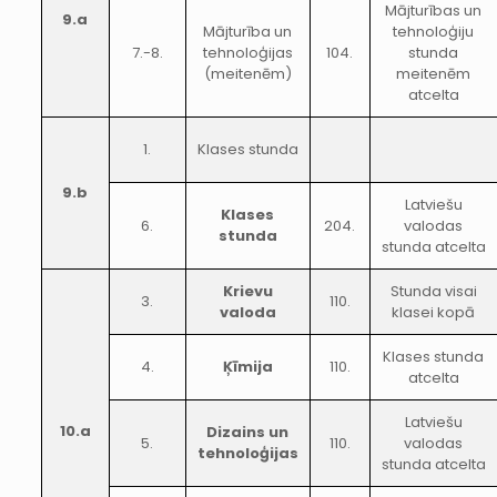
Mājturības un
9.a
Mājturība un
tehnoloģiju
7.-8.
tehnoloģijas
104.
stunda
(meitenēm)
meitenēm
atcelta
1.
Klases stunda
9.b
Latviešu
Klases
6.
204.
valodas
stunda
stunda atcelta
Krievu
Stunda visai
3.
110.
valoda
klasei kopā
Klases stunda
4.
Ķīmija
110.
atcelta
Latviešu
10.a
Dizains un
5.
110.
valodas
tehnoloģijas
stunda atcelta