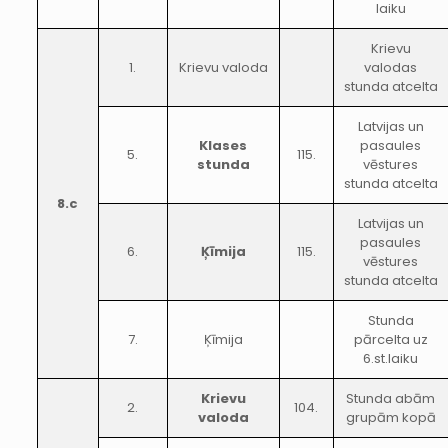
laiku
Krievu
1.
Krievu valoda
valodas
stunda atcelta
Latvijas un
Klases
pasaules
5.
115.
stunda
vēstures
stunda atcelta
8.c
Latvijas un
pasaules
6.
Ķīmija
115.
vēstures
stunda atcelta
Stunda
7.
Ķīmija
pārcelta uz
6.st.laiku
Krievu
Stunda abām
2.
104.
valoda
grupām kopā