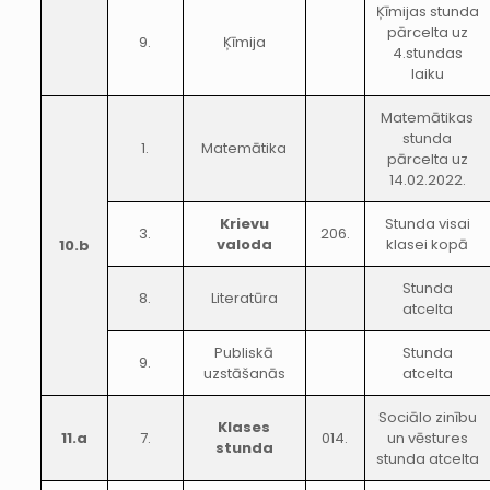
Ķīmijas stunda
pārcelta uz
9.
Ķīmija
4.stundas
laiku
Matemātikas
stunda
1.
Matemātika
pārcelta uz
14.02.2022.
Krievu
Stunda visai
3.
206.
valoda
klasei kopā
10.b
Stunda
8.
Literatūra
atcelta
Publiskā
Stunda
9.
uzstāšanās
atcelta
Sociālo zinību
Klases
11.a
7.
014.
un vēstures
stunda
stunda atcelta