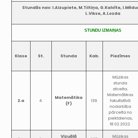
Stundās nav: I.Aizupiete, M.Tiltiņa, G.Kalvīte, I.Mēd
L.Vikse, A.Lozda
STUNDU IZMAIŅAS
Klase
St.
Stunda
Kab.
Piezīmes
Mūzikas
stunda
atcelta;
Matemātikas
Matemātika
2.a
4.
139.
fakultatīvā
(F)
nodarbība
pārcelta no
piektdienas,
18.02.2022.
Vizuālā
Mūzikas