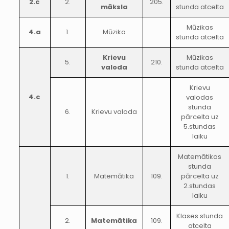
2.c
2.
205.
māksla
stunda atcelta
Mūzikas
4.a
1.
Mūzika
stunda atcelta
Krievu
Mūzikas
5.
210.
valoda
stunda atcelta
Krievu
4.c
valodas
stunda
6.
Krievu valoda
pārcelta uz
5.stundas
laiku
Matemātikas
stunda
1.
Matemātika
109.
pārcelta uz
2.stundas
laiku
Klases stunda
2.
Matemātika
109.
atcelta