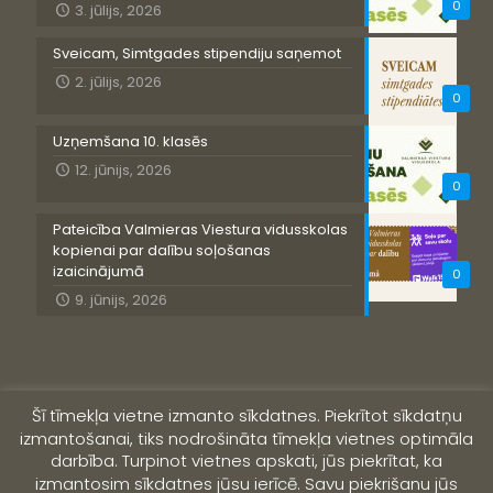
0
3. jūlijs, 2026
Sveicam, Simtgades stipendiju saņemot
2. jūlijs, 2026
0
Uzņemšana 10. klasēs
12. jūnijs, 2026
0
Pateicība Valmieras Viestura vidusskolas
kopienai par dalību soļošanas
izaicinājumā
0
9. jūnijs, 2026
Šī tīmekļa vietne izmanto sīkdatnes. Piekrītot sīkdatņu
izmantošanai, tiks nodrošināta tīmekļa vietnes optimāla
darbība. Turpinot vietnes apskati, jūs piekrītat, ka
izmantosim sīkdatnes jūsu ierīcē. Savu piekrišanu jūs