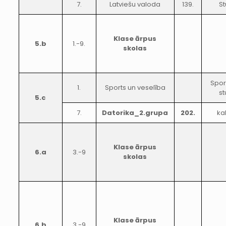
7.
Latviešu valoda
139.
St
Klase ārpus
5.b
1.-9.
skolas
Spor
1.
Sports un veselība
st
5.c
7.
Datorika_2.grupa
202.
ka
Klase ārpus
6.a
3.-9
skolas
Klase ārpus
6.b
3.-9