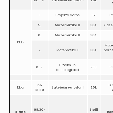
no 7.st.
Latviešu valoda II
201.
1.
Projekta darbs
112.
St
5.
Matemātika II
304.
Klase
6.
Matemātika II
304.
12.b
Mate
7.
Matemātika II
304.
pārce
Dizains un
6.-7.
203.
St
tehnoloģijas II
no
Iz
12.a
Latviešu valoda II
201.
13.50
08.30-
Lielā
4.abc
ko