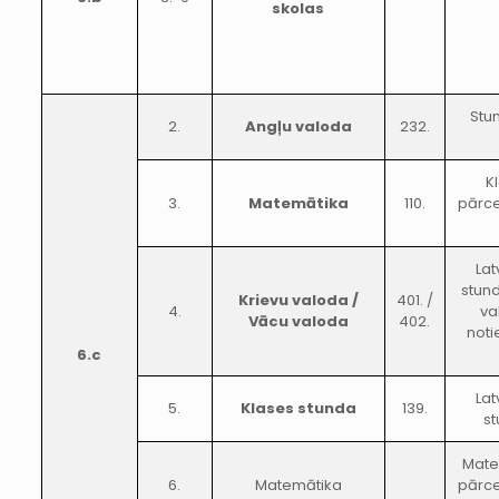
skolas
Stun
2.
Angļu valoda
232.
K
3.
Matemātika
110.
pārce
Lat
stund
Krievu valoda /
401. /
4.
va
Vācu valoda
402.
noti
6.c
Lat
5.
Klases stunda
139.
st
Mate
6.
Matemātika
pārce