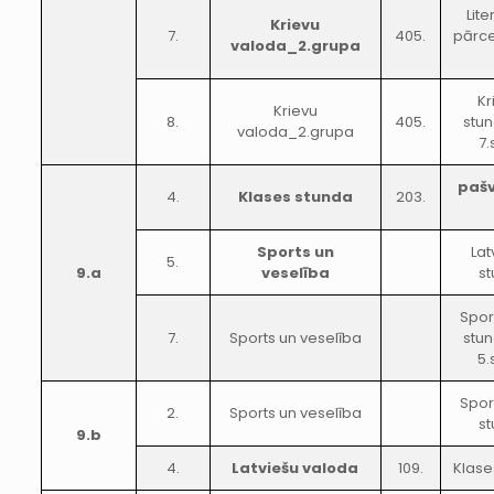
Lit
Krievu
7.
405.
pārce
valoda_2.grupa
Kr
Krievu
8.
405.
stun
valoda_2.grupa
7.
paš
4.
Klases stunda
203.
Sports un
Lat
5.
9.a
veselība
st
Spor
7.
Sports un veselība
stun
5.
Spor
2.
Sports un veselība
st
9.b
4.
Latviešu valoda
109.
Klase