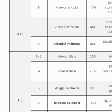
Kr
8.
Krievu valoda
404.
stun
5.
Viz
1.
Vizuālā māksla
014.
stun
2.
8.b
Sociā
2.
Vizuālā māksla
014.
1.-2.
Ģeogrāfija
206.
st
K
4.
Literatūra
204.
pārce
S
5.
Angļu valoda
301.
g
8.c
Spor
6.
Klases stunda
303.
st