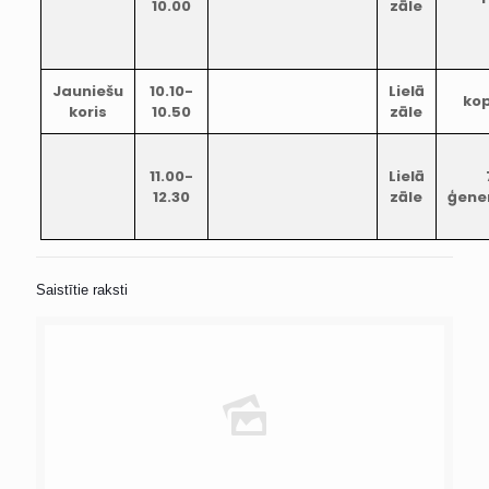
10.00
zāle
Jauniešu
10.10-
Lielā
ko
koris
10.50
zāle
11.00-
Lielā
12.30
zāle
ģene
Saistītie raksti