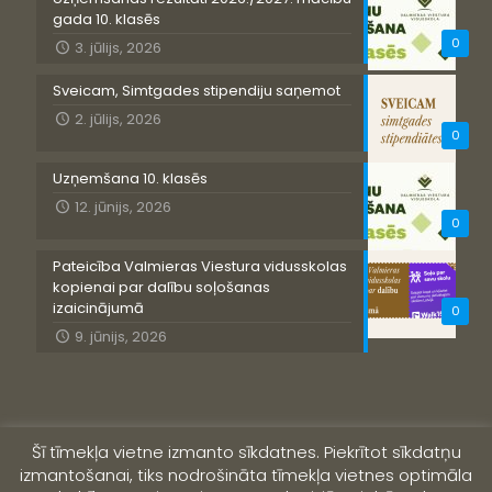
gada 10. klasēs
0
3. jūlijs, 2026
Sveicam, Simtgades stipendiju saņemot
2. jūlijs, 2026
0
Uzņemšana 10. klasēs
12. jūnijs, 2026
0
Pateicība Valmieras Viestura vidusskolas
kopienai par dalību soļošanas
izaicinājumā
0
9. jūnijs, 2026
Šī tīmekļa vietne izmanto sīkdatnes. Piekrītot sīkdatņu
izmantošanai, tiks nodrošināta tīmekļa vietnes optimāla