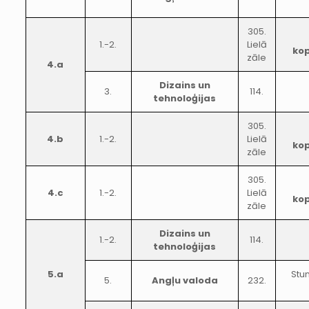
305.
1.-2.
Lielā
ko
zāle
4.a
Dizains un
3.
114.
tehnoloģijas
305.
4.b
1.-2.
Lielā
ko
zāle
305.
4.c
1.-2.
Lielā
ko
zāle
Dizains un
1.-2.
114.
tehnoloģijas
5.a
Stun
5.
Angļu valoda
232.