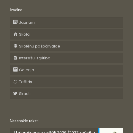
Izvēlne
Jaunumi
Skola
Skolēnu pašpārvalde
Interešu izglītība
Galerija
Teātris
Skauti
Nesenākie raksti
Uzņemšanas rezultāti 2026./2027. mācību