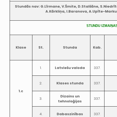
Stundās nav: G.Līrmane, V.Šmite, D.Stalšāne, S.Niedrīte
A.Kārkliņa, I.Baranova, A.Upīte-Marku
STUNDU IZMAIŅA
Klase
St.
Stunda
Kab.
1.
Latviešu valoda
337.
2.
Klases stunda
337.
1.c
Dizains un
3.
337.
tehnoloģijas
4.
Dabaszinības
337.