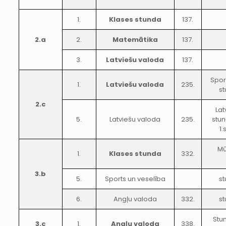
1.
Klases stunda
137.
2.a
2.
Matemātika
137.
3.
Latviešu valoda
137.
Spor
1.
Latviešu valoda
235.
st
2.c
Lat
5.
Latviešu valoda
235.
stun
1.
Mū
1.
Klases stunda
332.
3.b
5.
Sports un veselība
st
6.
Angļu valoda
332.
st
Stun
3.c
1.
Angļu valoda
338.