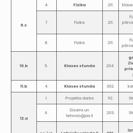
4.
Fizika
211.
Klase
F
7.
Fizika
211.
pārce
9.c
F
8.
Fizika
211.
pārcel
g
Zi
10.b
5.
Klases stunda
204.
pri
11.b
4.
Klases stunda
302.
ka
1.
Projekta darbs
112.
St
Dizains un
6.
203.
St
tehnoloģijas II
12.a
Iz