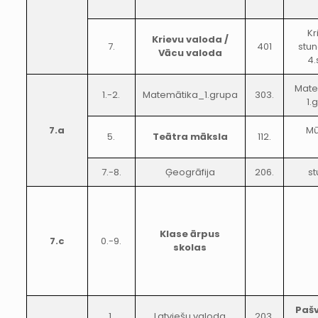
Kr
Krievu valoda /
7.
401
stun
Vācu valoda
4.
Mate
1.-2.
Matemātika_1.grupa
303.
1.
7.a
Mū
5.
Teātra māksla
112.
7.-8.
Ģeogrāfija
206.
st
Klase ārpus
7.c
0.-9.
skolas
Paš
1.
Latviešu valoda
203.