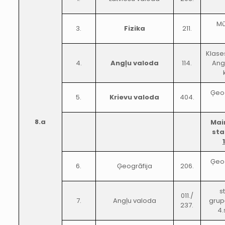
Mū
3.
Fizika
211.
Klase
4.
Angļu valoda
114.
Ang
Ģeog
5.
Krievu valoda
404.
8.a
Mai
sta
Ģeog
6.
Ģeogrāfija
206.
s
011./
7.
Angļu valoda
grup
237.
4.