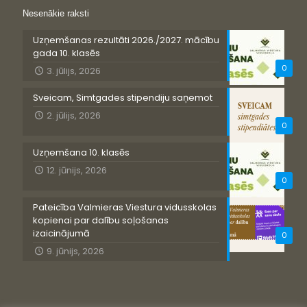
Nesenākie raksti
Uzņemšanas rezultāti 2026./2027. mācību
gada 10. klasēs
0
3. jūlijs, 2026
Sveicam, Simtgades stipendiju saņemot
2. jūlijs, 2026
0
Uzņemšana 10. klasēs
12. jūnijs, 2026
0
Pateicība Valmieras Viestura vidusskolas
kopienai par dalību soļošanas
izaicinājumā
0
9. jūnijs, 2026