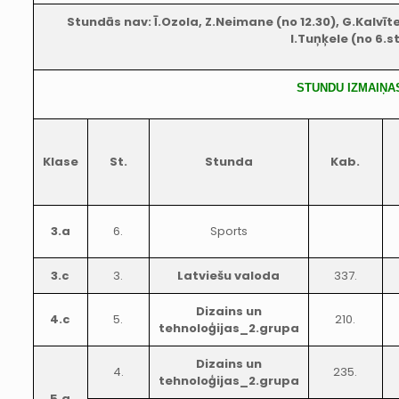
Stundās nav: Ī.Ozola, Z.Neimane (no 12.30), G.Kalvīte,
I.Tuņķele (no 6.st
STUNDU IZMAIŅA
Klase
St.
Stunda
Kab.
3.a
6.
Sports
3.c
3.
Latviešu valoda
337.
Dizains un
4.c
5.
210.
tehnoloģijas_2.grupa
Dizains un
4.
235.
tehnoloģijas_2.grupa
5.a