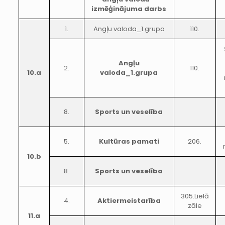
izmēģinājuma darbs
1.
Angļu valoda_1.grupa
110.
Angļu
2.
110.
10.a
valoda_1.grupa
8.
Sports un veselība
5.
Kultūras pamati
206.
10.b
8.
Sports un veselība
305.Lielā
4.
Aktiermeistarība
zāle
11.a