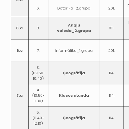
6.
Datorika_2.grupa
201.
Angļu
6.a
3.
011.
valoda_2.grupa
6.c
7.
Informātika_1.grupa
201.
3.
(09.50-
Ģeogrāfija
114.
10.40)
4.
7.a
(10.50-
Klases stunda
114.
11.30)
5.
(11.40-
Ģeogrāfija
114.
12.10)