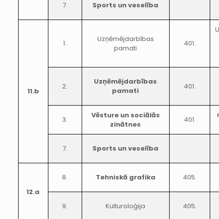
7.
Sports un veselība
U
Uzņēmējdarbības
1.
401.
pamati
Uzņēmējdarbības
2.
401.
pamati
11.b
Vēsture un sociālās
3.
401.
zinātnes
7.
Sports un veselība
8.
Tehniskā grafika
405.
12.a
9.
Kulturoloģija
405.