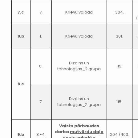
7.c
7.
Krievu valoda
304.
I
8.b
1.
Krievu valoda
301.
Dizains un
6.
115.
tehnoloģijas_2.grupa
8.c
Dizains un
7.
115.
tehnoloģijas_2.grupa
Valsts pārbaudes
darba
mutvārdu daļa
9.b
3.-4.
204./403.
angļu valodā –