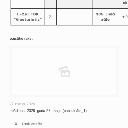
sk
1.-2.kl. TDK
305. Lielā
2.
mē
“Viesturietis”
zāle
Saistītie raksti
27. maijs, 2026
trešdiena, 2026. gada 27. maijs (papildināts_1)
Lasīt vairāk...