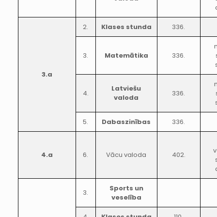
2.
Klases stunda
336.
3.
Matemātika
336.
3.a
Latviešu
4.
336.
valoda
5.
Dabaszinības
336.
v
4.a
6.
Vācu valoda
402.
Sports un
3.
veselība
4.
Klases stunda
110.