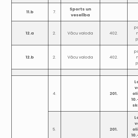
Sports un
11.b
7.
veselība
p
12.a
2.
Vācu valoda
402.
p
p
12.b
2.
Vācu valoda
402.
p
L
v
4.
201.
ol
10.
sk
L
v
5.
201.
ol
10.