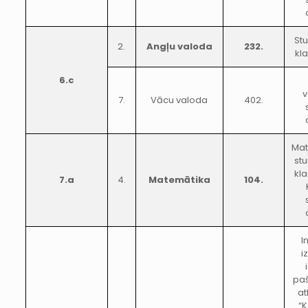
Stu
2.
Angļu valoda
232.
kl
6.c
v
7.
Vācu valoda
402.
Mat
stu
kla
7.a
4.
Matemātika
104.
I
i
pa
a
“K