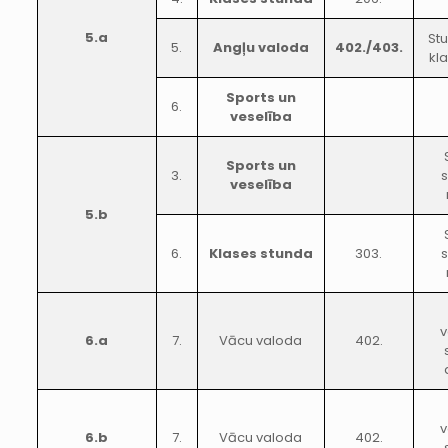
5.a
Stu
5.
Angļu valoda
402./403.
kl
Sports un
6.
veselība
Sports un
3.
veselība
5.b
6.
Klases stunda
303.
v
6.a
7.
Vācu valoda
402.
v
6.b
7.
Vācu valoda
402.