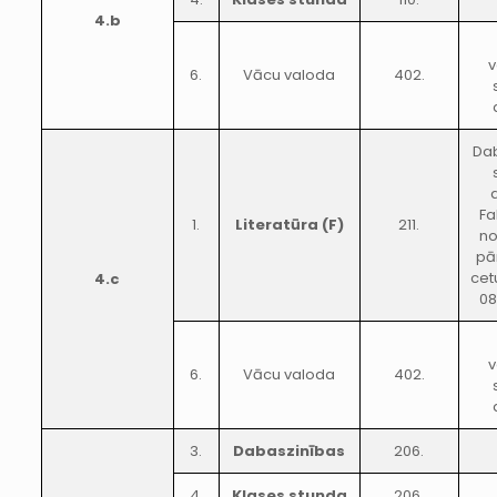
4.b
v
6.
Vācu valoda
402.
Da
Fa
1.
Literatūra (F)
211.
no
pā
cet
4.c
08
v
6.
Vācu valoda
402.
3.
Dabaszinības
206.
4.
Klases stunda
206.