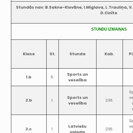
Stundās nav: B.Sakne-Klovāne, I.Miglava, L.Trauliņa, V
D.Cinīte
STUNDU IZMAIŅAS
Klase
St.
Stunda
Kab.
P
Sports un
1.b
5.
veselība
S
Sports un
v
2.b
1.
236.
veselība
S
Latviešu
v
2.c
1.
235.
valoda