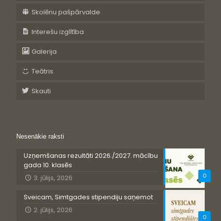
Skolēnu pašpārvalde
Interešu izglītība
Galerija
Teātris
Skauti
Nesenākie raksti
Uzņemšanas rezultāti 2026./2027. mācību
gada 10. klasēs
0
3. jūlijs, 2026
Sveicam, Simtgades stipendiju saņemot
2. jūlijs, 2026
0