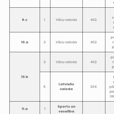
v
9.c
1.
Vācu valoda
402.
p
10.a
3.
Vācu valoda
402.
p
p
3.
Vācu valoda
402.
p
10.b
Latviešu
5.
204.
pā
valoda
pi
09
Sports un
11.a
7.
veselība