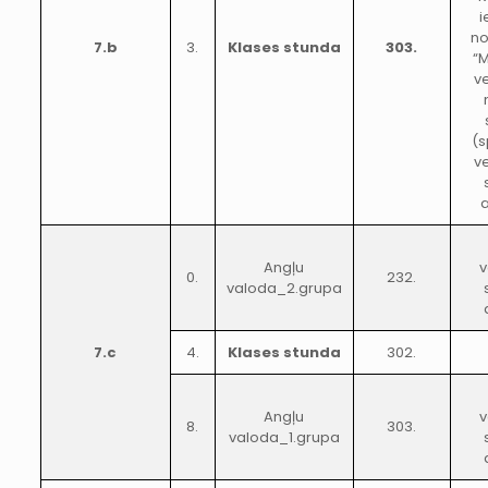
i
no
7.b
3.
Klases stunda
303.
“
v
(s
v
a
Angļu
v
0.
232.
valoda_2.grupa
7.c
4.
Klases stunda
302.
Angļu
v
8.
303.
valoda_1.grupa