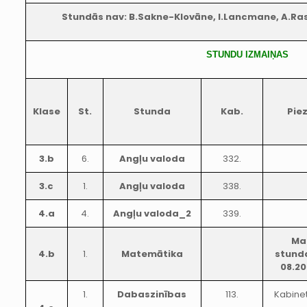
Stundās nav: B.Sakne-Klovāne, I.Lancmane, A.Rast
STUNDU IZMAIŅAS
Klase
St.
Stunda
Kab.
Pie
3.b
6.
Angļu valoda
332.
3.c
1.
Angļu valoda
338.
4.a
4.
Angļu valoda_2
339.
Mai
4.b
1.
Matemātika
stunda
08.20
1.
Dabaszinības
113.
Kabine