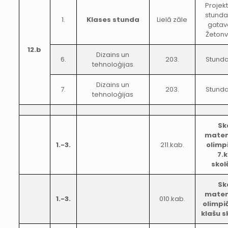
Projek
stunda
1.
Klases stunda
Lielā zāle
gatav
Žeton
12.b
Dizains un
6.
203.
Stunda
tehnoloģijas
Dizains un
7.
203.
Stunda
tehnoloģijas
Sk
matem
1.-3.
211.kab.
olimp
7.
skol
Sk
matem
1.-3.
010.kab.
olimpiā
klašu 