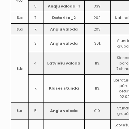
4.c
5.
Angļu valoda_1
339.
5.c
7.
Datorika_2
202.
Kabine
8.a
7.
Angļu valoda
203.
Stund
3.
Angļu valoda
301.
grupā
Klase
4.
Latviešu valoda
113.
pārc
8.b
7.stun
Literatū
pārc
7.
Klases stunda
113.
cetur
02.0
Stund
8.c
5.
Angļu valoda
010.
grupā
Latvieš