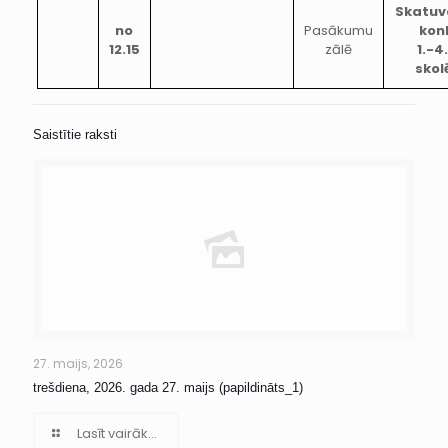
Skatuv
no
Pasākumu
kon
12.15
zālē
1.-4
skol
Saistītie raksti
27. maijs, 2026
trešdiena, 2026. gada 27. maijs (papildināts_1)
Lasīt vairāk...