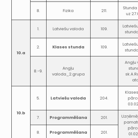
Stunda
8.
Fizika
211.
uz 27.
Latvieš
1.
Latviešu valoda
109.
stunda
Latvieš
2.
Klases stunda
109.
stunda
10.a
Angļu
Angļu
stun
8.-9.
valoda_2.grupa
sk.A.
at
Klase
5.
Latviešu valoda
204.
pārc
03.0
10.b
Uzņēmēj
7.
Programmēšana
201.
pamatu
pārc
8.
Programmēšana
201.
01.0