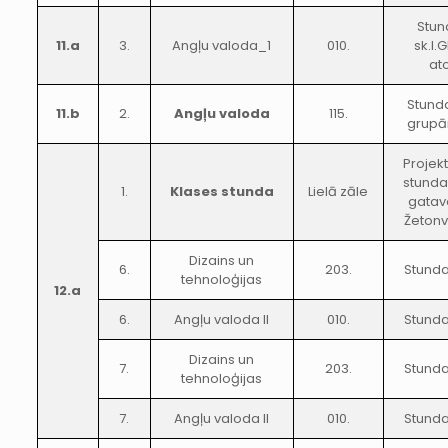
Stun
11.a
3.
Angļu valoda_1
010.
sk.I.
at
Stund
11.b
2.
Angļu valoda
115.
grupā
Projek
stunda
1.
Klases stunda
Lielā zāle
gatav
Žeton
Dizains un
6.
203.
Stunda
tehnoloģijas
12.a
6.
Angļu valoda II
010.
Stunda
Dizains un
7.
203.
Stunda
tehnoloģijas
7.
Angļu valoda II
010.
Stunda