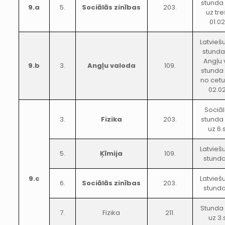
stunda
9.a
5.
Sociālās zinības
203.
uz tr
01.0
Latvieš
stunda
Angļu
9.b
3.
Angļu valoda
109.
stunda
no cetu
02.0
Sociāl
3.
Fizika
203.
stunda
uz 6.s
Latvieš
5.
Ķīmija
109.
stunda
9.c
Latvieš
6.
Sociālās zinības
203.
stunda
Stunda
7.
Fizika
211.
uz 3.