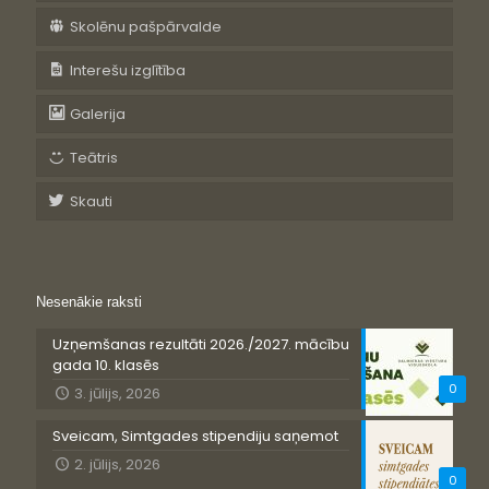
Skolēnu pašpārvalde
Interešu izglītība
Galerija
Teātris
Skauti
Nesenākie raksti
Uzņemšanas rezultāti 2026./2027. mācību
gada 10. klasēs
0
3. jūlijs, 2026
Sveicam, Simtgades stipendiju saņemot
2. jūlijs, 2026
0