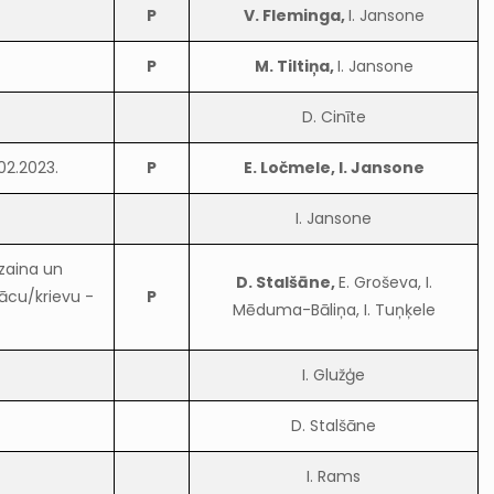
P
V. Fleminga,
I. Jansone
P
M. Tiltiņa,
I. Jansone
D. Cinīte
02.2023.
P
E. Ločmele, I. Jansone
I. Jansone
izaina un
D. Stalšāne,
E. Groševa, I.
 vācu/krievu -
P
Mēduma-Bāliņa, I. Tuņķele
I. Glužģe
D. Stalšāne
I. Rams