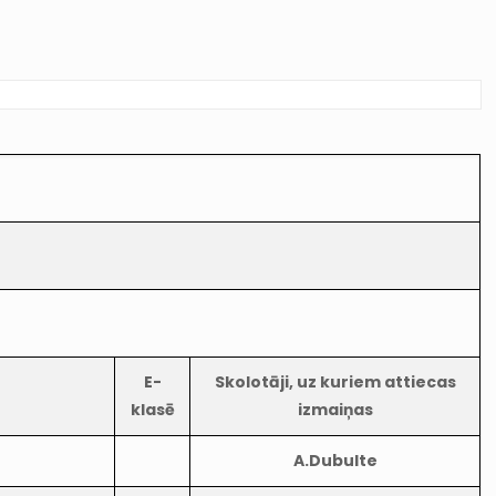
E-
Skolotāji, uz kuriem attiecas
klasē
izmaiņas
0
A.Dubulte