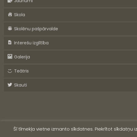
Jaunumi
Skola
Skolēnu pašpārvalde
Interešu izglītība
Galerija
Teātris
Skauti
Šī tīmekļa vietne izmanto sīkdatnes. Piekrītot sīkdatņu 
© 2019 Valmieras Viestura vidusskola