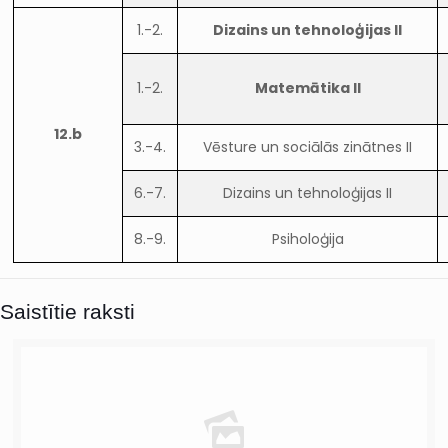
1.-2.
Dizains un tehnoloģijas II
1.-2.
Matemātika II
12.b
3.-4.
Vēsture un sociālās zinātnes II
6.-7.
Dizains un tehnoloģijas II
8.-9.
Psiholoģija
Saistītie raksti