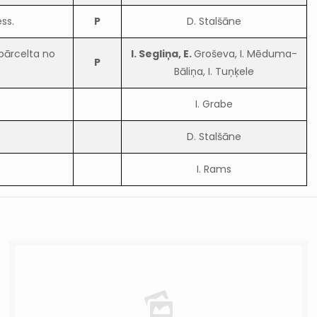
ss.
P
D. Stalšāne
 pārcelta no
I. Segliņa, E.
Groševa, I. Mēduma-
P
Bāliņa, I. Tuņķele
I. Grabe
D. Stalšāne
I. Rams