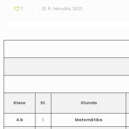
1
6. februāris, 2023
Klase
St.
Stunda
4.b
1.
Matemātika