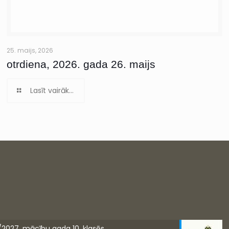
25. maijs, 2026
otrdiena, 2026. gada 26. maijs
Lasīt vairāk...
/2027. mācību gada 10. klasēs