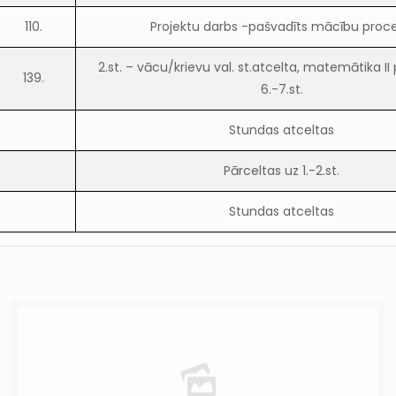
110.
Projektu darbs -pašvadīts mācību proce
2.st. – vācu/krievu val. st.atcelta, matemātika II
139.
6.-7.st.
Stundas atceltas
Pārceltas uz 1.-2.st.
Stundas atceltas