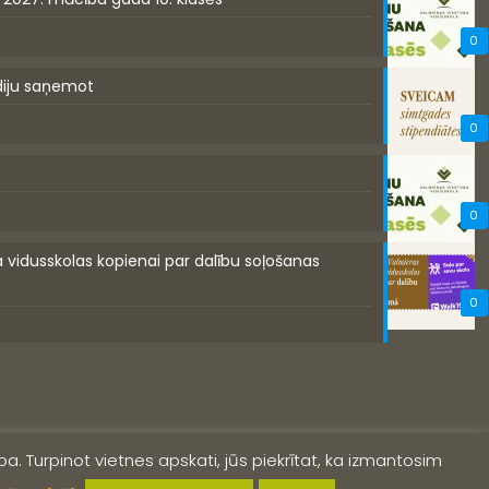
0
diju saņemot
0
0
a vidusskolas kopienai par dalību soļošanas
0
a. Turpinot vietnes apskati, jūs piekrītat, ka izmantosim