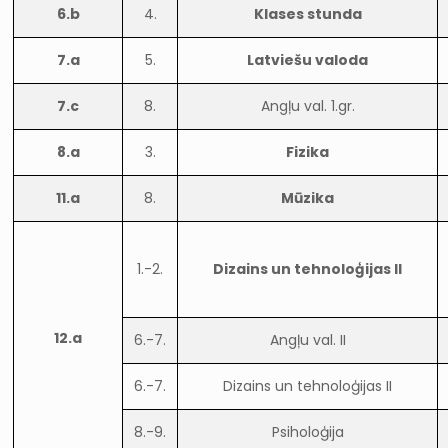
6.b
4.
Klases stunda
7.a
5.
Latviešu valoda
7.c
8.
Angļu val. 1.gr.
8.a
3.
Fizika
11.a
8.
Mūzika
1.-2.
Dizains un tehnoloģijas II
12.a
6.-7.
Angļu val. II
6.-7.
Dizains un tehnoloģijas II
8.-9.
Psiholoģija