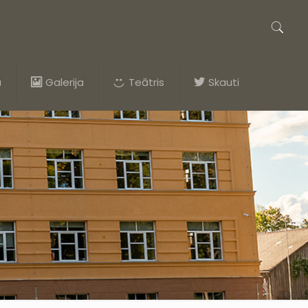
a
Galerija
Teātris
Skauti