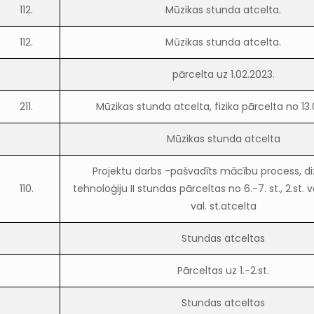
112.
Mūzikas stunda atcelta.
112.
Mūzikas stunda atcelta.
pārcelta uz 1.02.2023.
211.
Mūzikas stunda atcelta, fizika pārcelta no 13.
Mūzikas stunda atcelta
Projektu darbs -pašvadīts mācību process, d
110.
tehnoloģiju II stundas pārceltas no 6.-7. st., 2.st.
val. st.atcelta
Stundas atceltas
Pārceltas uz 1.-2.st.
Stundas atceltas