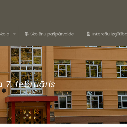
Skola
Skolēnu pašpārvalde
Interešu izglītīb
 7. februāris