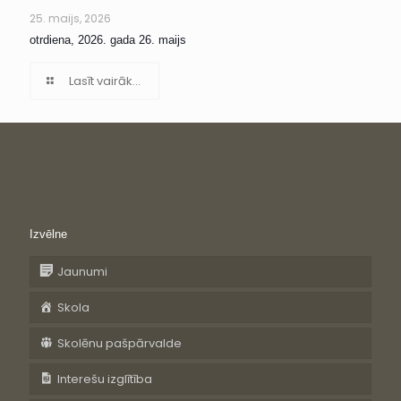
25. maijs, 2026
otrdiena, 2026. gada 26. maijs
Lasīt vairāk...
Izvēlne
Jaunumi
Skola
Skolēnu pašpārvalde
Interešu izglītība