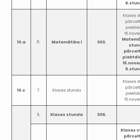
6.stu
Klases 
pārcel
piektd
15.nove
Matemāt
10.a
7.
Matemātika I
303.
stun
pārcel
piektdi
15.nov
5.stu
Klases 
pārcel
10.c
7.
Klases stunda
piektd
15.nove
1.
Klases stunda
306.
Klases 
pārcel