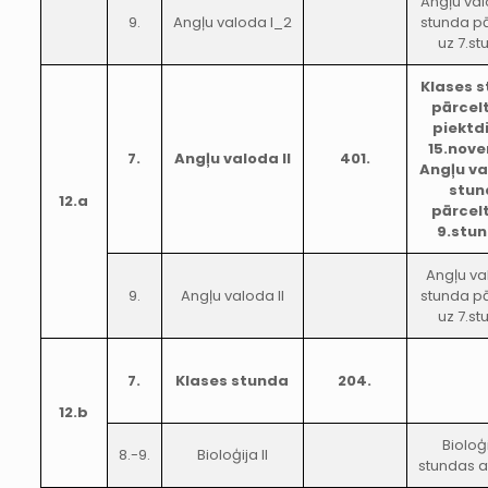
Angļu val
9.
Angļu valoda I_2
stunda p
uz 7.s
Klases 
pārcel
piektd
15.nove
7.
Angļu valoda II
401.
Angļu va
stun
12.a
pārcel
9.stu
Angļu val
9.
Angļu valoda II
stunda p
uz 7.s
7.
Klases stunda
204.
12.b
Bioloģi
8.-9.
Bioloģija II
stundas a