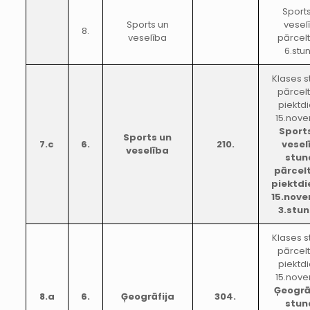
Sport
Sports un
vesel
8.
veselība
pārcel
6.stu
Klases 
pārcel
piektd
15.nove
Sport
Sports un
7.c
6.
210.
vesel
veselība
stun
pārcel
piektdi
15.nov
3.stu
Klases 
pārcel
piektd
15.nove
Ģeogrā
8.a
6.
Ģeogrāfija
304.
stun