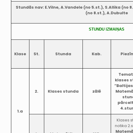
Stundās nav: E.Vilne, A.Vandele (no 5.st.), S.Allika (no 8.s
(no 8.st.), A.Dubulte
STUNDU IZMAIŅAS
Klase
St.
Stunda
Kab.
Piezī
Temat
klases 
“Baltijas
2.
Klases stunda
zālē
Matemā
stun
pārcel
4.stu
1.a
Klases 
notika 2.
Matemā