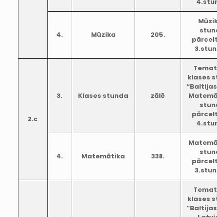
4.stu
Mūzi
stun
4.
Mūzika
205.
pārcel
3.stu
Temat
klases 
“Baltijas
3.
Klases stunda
zālē
Matemā
stun
pārcel
2.c
4.stu
Matemā
stun
4.
Matemātika
338.
pārcel
3.stu
Temat
klases 
“Baltijas