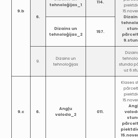
114.
tehnoloģijas_1
piektd
9.b
15.nove
6.
Dizain
tehnolo
Dizains un
stun
157.
tehnoloģijas_2
pārcel
9.stu
Dizain
Dizains un
tehnolo
9.
tehnoloģijas
stunda p
uz 6.s
Klases 
pārcel
piektd
15.nove
Ang
Angļu
9.c
6.
011.
valod
valoda_2
stun
pārcel
piektdi
15.nov