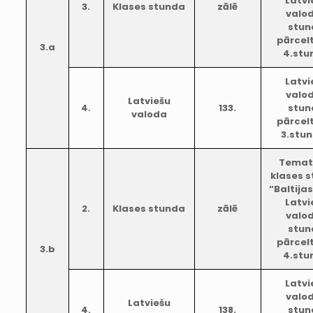
Latvi
3.
Klases stunda
zālē
valo
stun
pārcel
3.a
4.stu
Latvi
valo
Latviešu
4.
133.
stun
valoda
pārcel
3.stu
Temat
klases 
“Baltijas
Latvi
2.
Klases stunda
zālē
valo
stun
pārcel
3.b
4.stu
Latvi
valo
Latviešu
4.
138.
stun