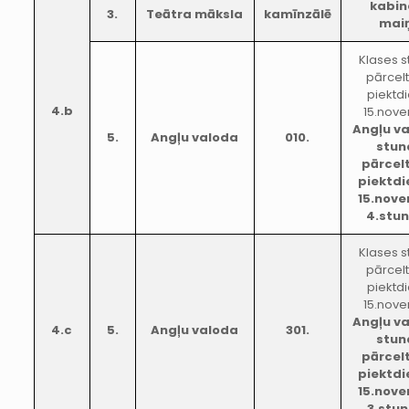
kabin
3.
Teātra māksla
kamīnzālē
mai
Klases 
pārcel
piektd
4.b
15.nove
Angļu v
5.
Angļu valoda
010.
stun
pārcel
piektdi
15.nov
4.stu
Klases 
pārcel
piektd
15.nove
Angļu v
4.c
5.
Angļu valoda
301.
stun
pārcel
piektdi
15.nov
3.stu