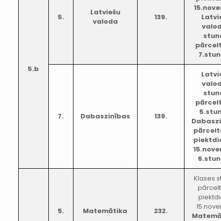
15.nove
Latviešu
5.
139.
Latvi
valoda
valo
stun
pārcel
7.stu
5.b
Latvi
valo
stun
pārcel
5.stu
7.
Dabaszinības
139.
Dabaszi
pārcelt
piektdi
15.nov
6.stu
Klases 
pārcel
piektd
15.nove
5.
Matemātika
232.
Matemā