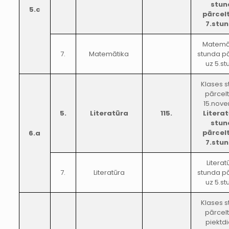
stun
5.c
pārcel
7.stu
Matemā
7.
Matemātika
stunda p
uz 5.s
Klases 
pārcel
15.nove
5.
Literatūra
115.
Litera
stun
pārcel
6.a
7.stu
Literat
7.
Literatūra
stunda p
uz 5.s
Klases 
pārcel
piektd