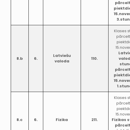
pārcel
piektdi
15.nov
3.stu
Klases 
pārcel
piektd
15.nove
Latvi
Latviešu
8.b
6.
110.
valo
valoda
stun
pārcel
piektdi
15.nov
1.stu
Klases 
pārcel
piektd
15.nove
8.c
6.
Fizika
211.
Fizikas 
pārcel