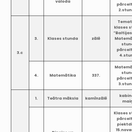
valoda
pārcel
2.stu
Temat
klases 
“Baltijas
3.
Klases stunda
zālē
Matemā
stun
pārcel
3.c
4.stu
Matemā
stun
4.
Matemātika
337.
pārcel
3.stu
kabin
1.
Teātra māksla
kamīnzālē
mai
Klases 
pārcel
piektd
15.nove