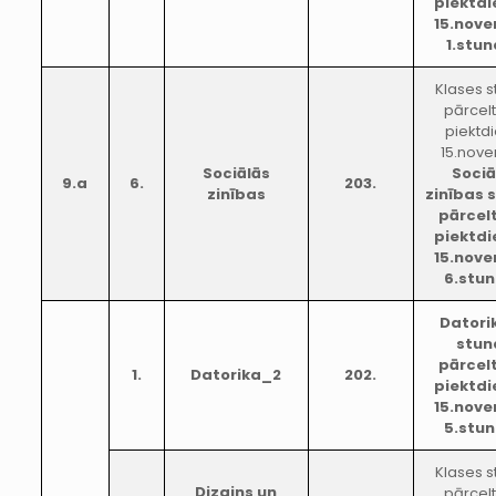
piektdi
15.nov
1.stu
Klases 
pārcel
piektd
15.nove
Sociālās
Sociā
9.a
6.
203.
zinības
zinības 
pārcel
piektdi
15.nov
6.stu
Datori
stun
pārcel
1.
Datorika_2
202.
piektdi
15.nov
5.stu
Klases 
Dizains un
pārcel