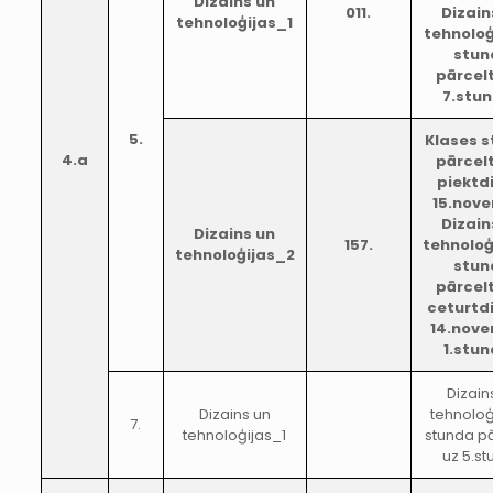
Dizains un
011.
Dizain
tehnoloģijas_1
tehnoloģ
stun
pārcel
7.stu
5.
Klases 
4.a
pārcel
piektd
15.nove
Dizain
Dizains un
157.
tehnoloģ
tehnoloģijas_2
stun
pārcel
ceturtd
14.nov
1.stu
Dizain
Dizains un
tehnoloģ
7.
tehnoloģijas_1
stunda p
uz 5.s