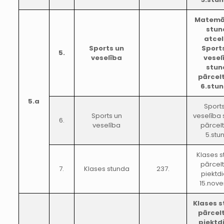
Matemā
stun
atcel
Sports un
Sport
5.
veselība
vesel
stun
pārcel
6.stu
5.a
Sport
Sports un
veselība
6.
veselība
pārcel
5.stu
Klases 
pārcel
7.
Klases stunda
237.
piektd
15.nov
Klases 
pārcel
piektd