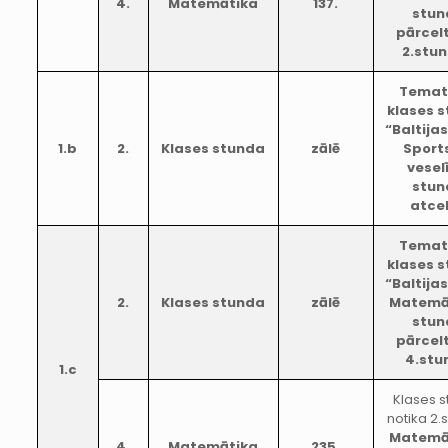
4.
Matemātika
137.
stun
pārcel
2.stu
Temat
klases 
“Baltijas
1.b
2.
Klases stunda
zālē
Sport
vesel
stun
atce
Temat
klases 
“Baltijas
2.
Klases stunda
zālē
Matemā
stun
pārcel
4.stu
1.c
Klases 
notika 2.
Matemā
4.
Matemātika
235.