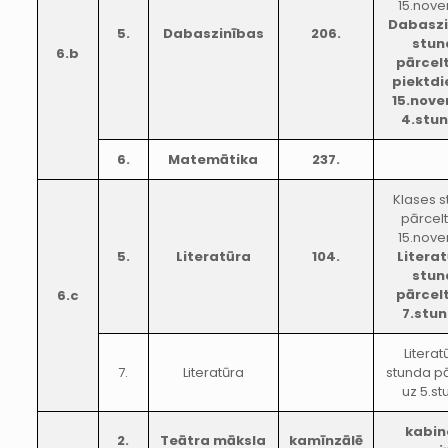
15.nove
Dabaszi
5.
Dabaszinības
206.
stun
6.b
pārcel
piektdi
15.nov
4.stu
6.
Matemātika
237.
Klases 
pārcel
15.nove
5.
Literatūra
104.
Litera
stun
pārcel
6.c
7.stu
Literat
7.
Literatūra
stunda p
uz 5.s
kabin
2.
Teātra māksla
kamīnzālē