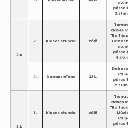
stun
pārcel
2.stu
Temat
klases 
“Baltijas
2.
Klases stunda
zālē
Dabasz
stun
pārcel
2.a
4.stu
Dabasz
stun
4.
Dabaszinības
336.
pārcel
2.stu
Temat
klases 
“Baltijas
3.
Klases stunda
zālē
Mūzi
stun
pārcel
2.b