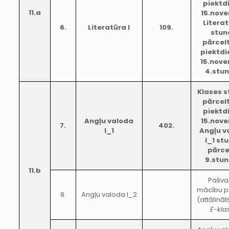
piektd
11.a
15.nove
Literat
6.
Literatūra I
109.
stun
pārcel
piektdi
15.nov
4.stu
Klases 
pārcel
piektd
Angļu valoda
15.nove
7.
402.
I_1
Angļu v
I_1 st
pārce
9.stu
11.b
Pašva
mācību p
8.
Angļu valoda I_2
(attālināts
E-kla