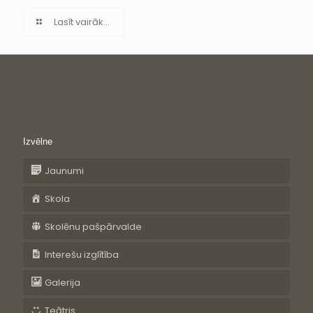
Lasīt vairāk...
Izvēlne
Jaunumi
Skola
Skolēnu pašpārvalde
Interešu izglītība
Galerija
Teātris