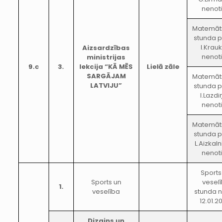
nenot
Matemāt
stunda p
I.Krau
Aizsardzības
nenot
ministrijas
9.c
3.
lekcija “KĀ MĒS
Lielā zāle
SARGĀJAM
Matemāt
LATVIJU”
stunda p
I.Lazd
nenot
Matemāt
stunda p
L.Aizkal
nenot
Sports
Sports un
vesel
1.
veselība
stunda n
12.01.2
Dizains un