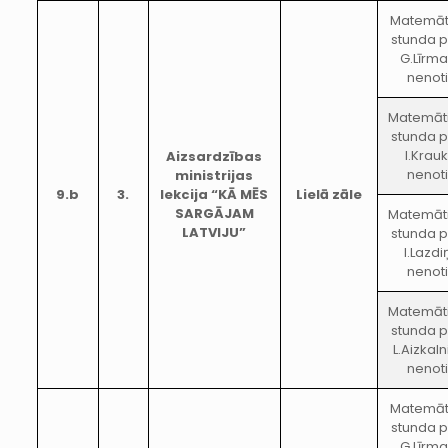
Matemāt
stunda p
G.Līrm
nenot
Matemāt
stunda p
I.Krau
Aizsardzības
nenot
ministrijas
9.b
3.
lekcija “KĀ MĒS
Lielā zāle
SARGĀJAM
Matemāt
LATVIJU”
stunda p
I.Lazd
nenot
Matemāt
stunda p
L.Aizkal
nenot
Matemāt
stunda p
G.Līrm