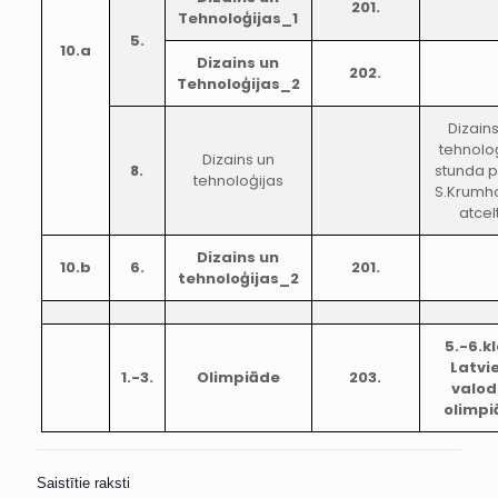
201.
Tehnoloģijas_1
5.
10.a
Dizains un
202.
Tehnoloģijas_2
Dizain
tehnolo
Dizains un
8.
stunda p
tehnoloģijas
S.Krumh
atcel
Dizains un
10.b
6.
201.
tehnoloģijas_2
5.-6.k
Latvi
1.-3.
Olimpiāde
203.
valo
olimpi
Saistītie raksti