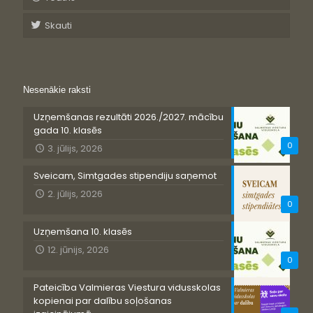
Skauti
Nesenākie raksti
Uzņemšanas rezultāti 2026./2027. mācību
gada 10. klasēs
0
3. jūlijs, 2026
Sveicam, Simtgades stipendiju saņemot
2. jūlijs, 2026
0
Uzņemšana 10. klasēs
12. jūnijs, 2026
0
Pateicība Valmieras Viestura vidusskolas
kopienai par dalību soļošanas