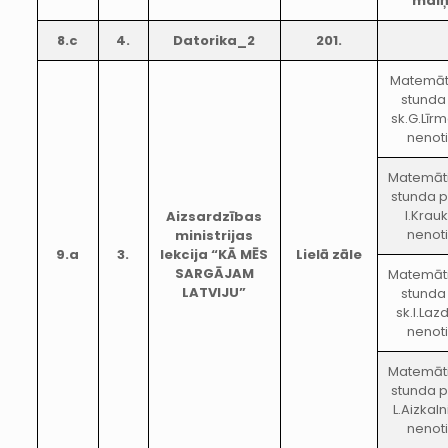
mai
8.c
4.
Datorika_2
201.
Matemāt
stunda
sk.G.Līr
nenot
Matemāt
stunda p
I.Krau
Aizsardzības
nenot
ministrijas
9.a
3.
lekcija “KĀ MĒS
Lielā zāle
SARGĀJAM
Matemāt
LATVIJU”
stunda
sk.I.Laz
nenot
Matemāt
stunda p
L.Aizkal
nenot