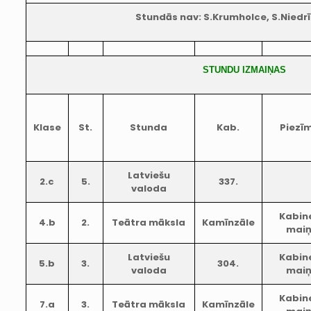
Stundās nav: S.Krumholce, S.Niedrīt
STUNDU IZMAIŅAS
Klase
St.
Stunda
Kab.
Piezī
Latviešu
2.c
5.
337.
valoda
Kabin
4.b
2.
Teātra māksla
Kamīnzāle
mai
Latviešu
Kabin
5.b
3.
304.
valoda
mai
Kabin
7.a
3.
Teātra māksla
Kamīnzāle