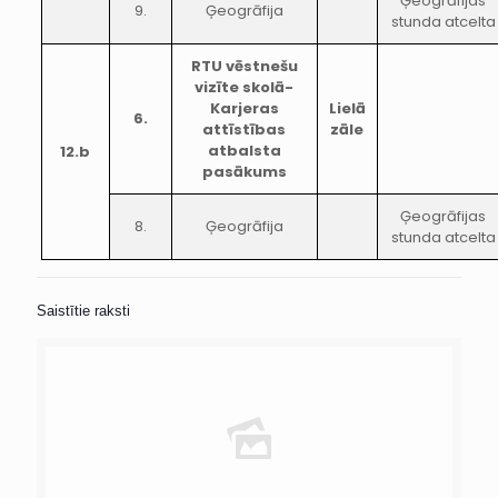
Ģeogrāfijas
9.
Ģeogrāfija
stunda atcelta
RTU vēstnešu
vizīte skolā-
Karjeras
Lielā
6.
attīstības
zāle
atbalsta
12.b
pasākums
Ģeogrāfijas
8.
Ģeogrāfija
stunda atcelta
Saistītie raksti