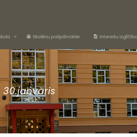
Skola
Skolēnu pašpārvalde
Interešu izglītīb
 30.janvāris