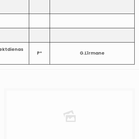
iektdienas
P*
G.Līrmane