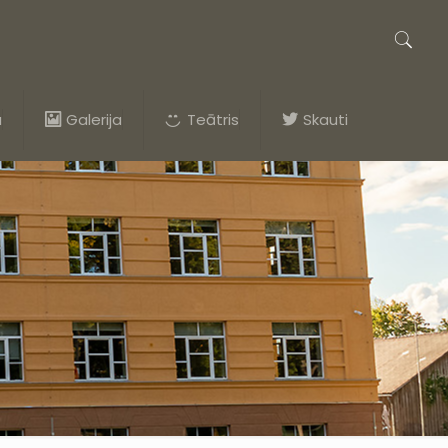
a
Galerija
Teātris
Skauti