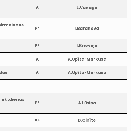
A
L.Vanaga
 pirmdienas
P*
I.Baranova
P*
I.Krieviņa
A
A.Upīte-Markuse
ndas
A
A.Upīte-Markuse
piektdienas
P*
A.Lūsiņa
A+
D.Cinīte