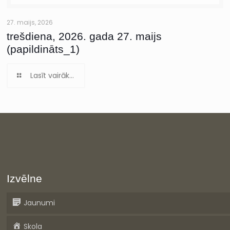
27. maijs, 2026
trešdiena, 2026. gada 27. maijs
(papildināts_1)
Lasīt vairāk...
Izvēlne
Jaunumi
Skola