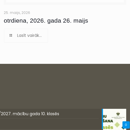
25. maijs, 2026
otrdiena, 2026. gada 26. maijs
Lasīt vairāk...
/2027. mācību gada 10. klasēs
0