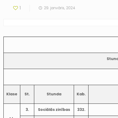
1
29. janvāris, 2024
Stund
Klase
St.
Stunda
Kab.
3.
Sociālās zinības
332.