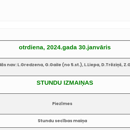
otrdiena, 2024.gada 30.janvāris
ās nav: L.Gredzena, G.Gaile (no 5.st.), L.Liepa, D.Trēziņš, Z.G
STUNDU IZMAIŅAS
Piezīmes
Stundu secības maiņa