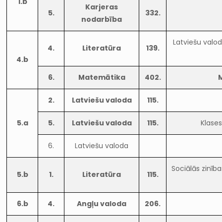
1.b
Karjeras
5.
332.
nodarbība
Latviešu valod
4.
Literatūra
139.
4.b
6.
Matemātika
402.
2.
Latviešu valoda
115.
5.a
5.
Latviešu valoda
115.
Klases
6.
Latviešu valoda
Sociālās zinīb
5.b
1.
Literatūra
115.
6.b
4.
Angļu valoda
206.