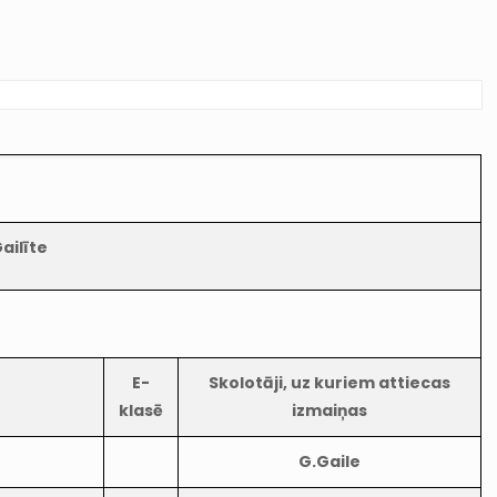
ailīte
E-
Skolotāji, uz kuriem attiecas
klasē
izmaiņas
G.Gaile