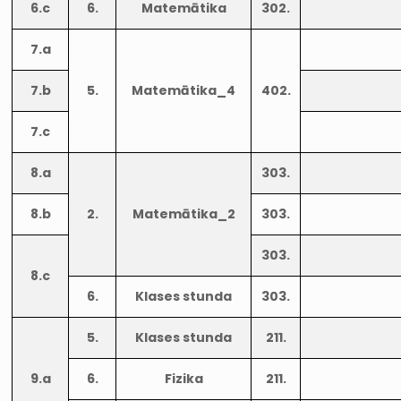
6.c
6.
Matemātika
302.
7.a
7.b
5.
Matemātika_4
402.
7.c
8.a
303.
8.b
2.
Matemātika_2
303.
303.
8.c
6.
Klases stunda
303.
5.
Klases stunda
211.
9.a
6.
Fizika
211.