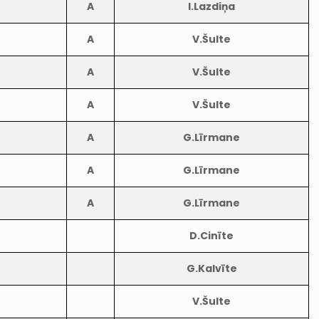
A
I.Lazdiņa
A
V.Šulte
A
V.Šulte
A
V.Šulte
A
G.Līrmane
A
G.Līrmane
A
G.Līrmane
D.Cinīte
G.Kalvīte
V.Šulte