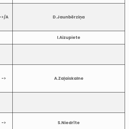
->/A
D.Jaunbērziņa
I.Aizupiete
->
A.Zaļaiskalne
->
S.Niedrīte