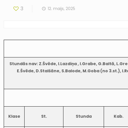
3
12. maijs, 2025
Stundās nav: Z.Švēde, I.Lazdiņa , I.Grabe, G.Baltā, L.Gre
E.Švēde, D.Stalšāne, S.Balode, M.Goba (no 3.st.), I.
Klase
St.
Stunda
Kab.