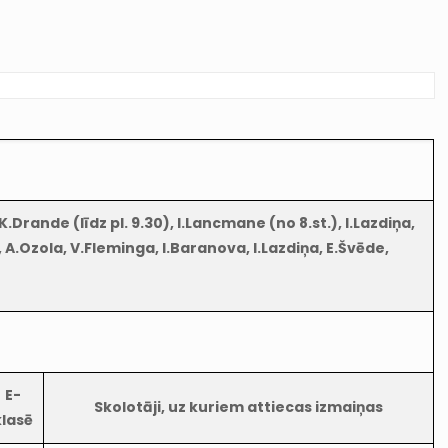
.Drande (līdz pl. 9.30), I.Lancmane (no 8.st.), I.Lazdiņa,
 A.Ozola, V.Fleminga, I.Baranova, I.Lazdiņa, E.Švēde,
E-
Skolotāji, uz kuriem attiecas izmaiņas
klasē