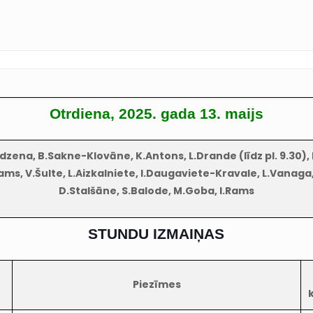
Otrdiena, 2025. gada 13. maijs
dzena, B.Sakne-Klovāne, K.Antons, L.Drande (līdz pl. 9.30), K
Rams, V.Šulte, L.Aizkalniete, I.Daugaviete-Kravale, L.Vanaga,
D.Stalšāne, S.Balode, M.Goba, I.Rams
STUNDU IZMAIŅAS
Piezīmes