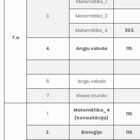
Matemātika_1
3.
Matemātika_3
Matemātika_4
303.
7.a
4.
Angļu valoda
115.
6.
Angļu valoda
7.
Klases stunda
Matemātika_4
1.
115.
(konsultācija)
2.
Bioloģija
110.