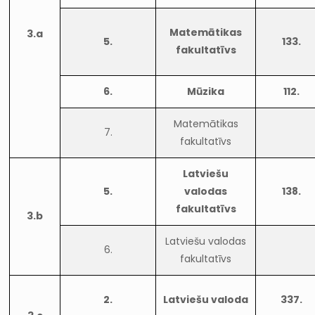
Matemātikas
3.a
5.
133.
fakultatīvs
6.
Mūzika
112.
Matemātikas
7.
fakultatīvs
Latviešu
5.
valodas
138.
fakultatīvs
3.b
Latviešu valodas
6.
fakultatīvs
2.
Latviešu valoda
337.