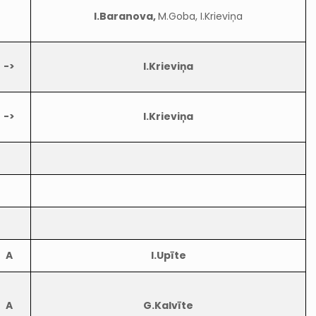
I.Baranova,
M.Goba, I.Krieviņa
->
I.Krieviņa
->
I.Krieviņa
A
I.Upīte
A
G.Kalvīte