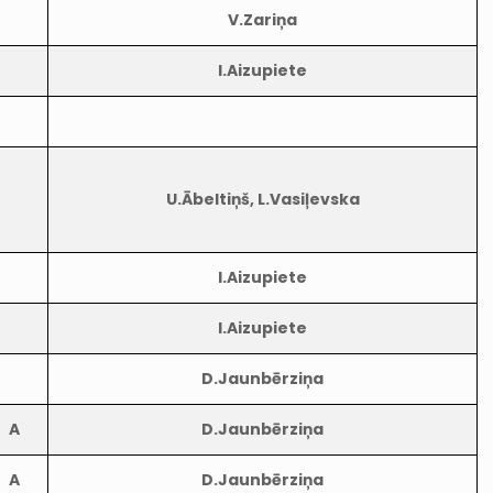
V.Zariņa
I.Aizupiete
U.Ābeltiņš, L.Vasiļevska
I.Aizupiete
I.Aizupiete
D.Jaunbērziņa
A
D.Jaunbērziņa
A
D.Jaunbērziņa