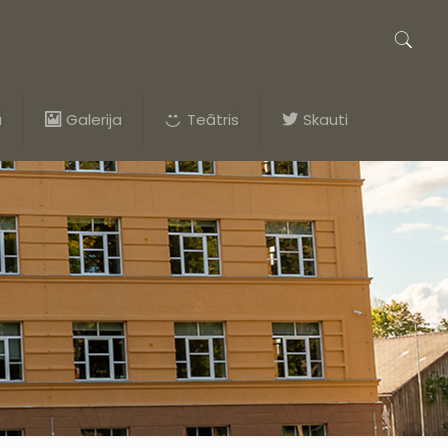
a
Galerija
Teātris
Skauti