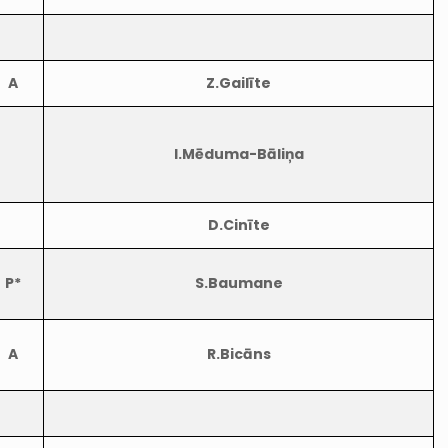
A
Z.Gailīte
I.Mēduma-Bāliņa
D.Cinīte
P*
S.Baumane
A
R.Bicāns