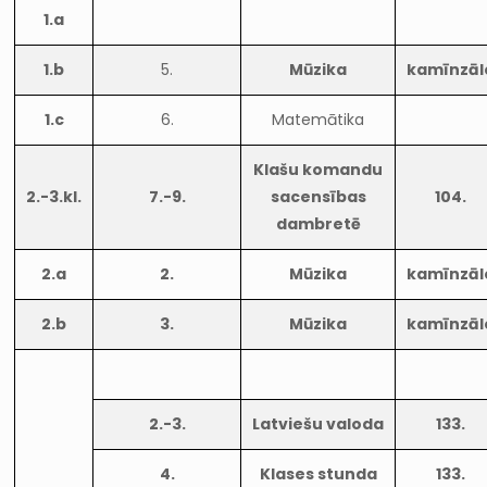
1.a
1.b
5.
Mūzika
kamīnzāl
1.c
6.
Matemātika
Klašu komandu
2.-3.kl.
7.-9.
sacensības
104.
dambretē
2.a
2.
Mūzika
kamīnzāl
2.b
3.
Mūzika
kamīnzāl
2.-3.
Latviešu valoda
133.
4.
Klases stunda
133.