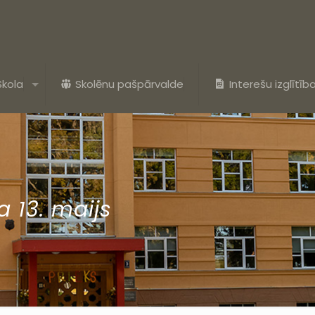
Skola
Skolēnu pašpārvalde
Interešu izglītīb
a 13. maijs