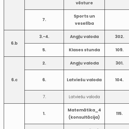
vēsture
Sports un
7.
veselība
3.-4.
Angļu valoda
302.
6.b
5.
Klases stunda
109.
2.
Angļu valoda
301.
6.c
6.
Latviešu valoda
104.
7.
Latviešu valoda
Matemātika_4
1.
115.
(konsultācija)