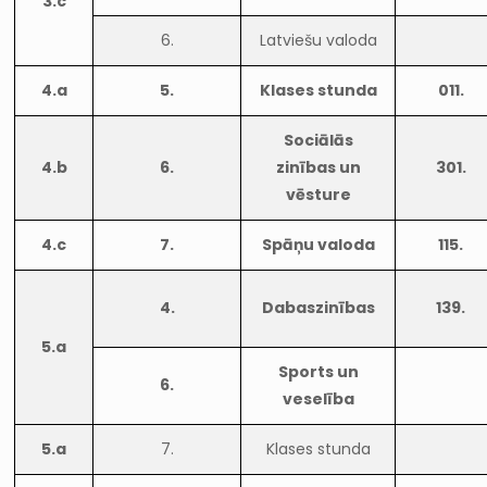
3.c
6.
Latviešu valoda
4.a
5.
Klases stunda
011.
Sociālās
4.b
6.
zinības un
301.
vēsture
4.c
7.
Spāņu valoda
115.
4.
Dabaszinības
139.
5.a
Sports un
6.
veselība
5.a
7.
Klases stunda