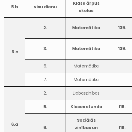
Klase ārpus
5.b
visu dienu
skolas
2.
Matemātika
139.
3.
Matemātika
139.
5.c
6.
Matemātika
7.
Matemātika
2.
Dabaszinības
5.
Klases stunda
115.
Sociālās
6.a
6.
zinības un
115.