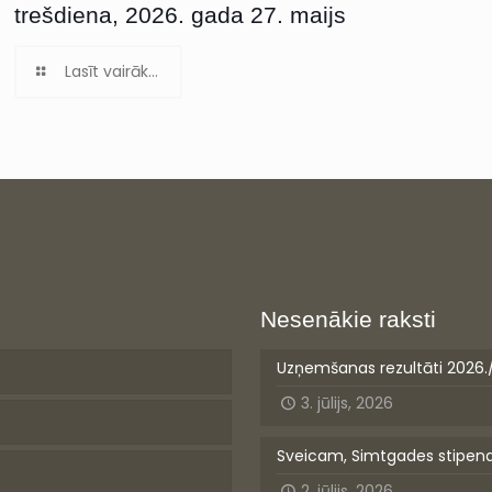
trešdiena, 2026. gada 27. maijs
Lasīt vairāk...
Nesenākie raksti
Uzņemšanas rezultāti 2026.
3. jūlijs, 2026
Sveicam, Simtgades stipen
2. jūlijs, 2026