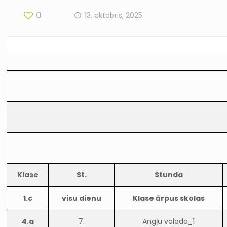
0
13. oktobris, 2025
Klase
St.
Stunda
1.c
visu dienu
Klase ārpus skolas
4.a
7.
Angļu valoda_1