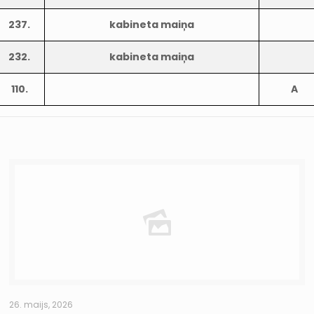
237.
kabineta maiņa
232.
kabineta maiņa
110.
A
26. maijs, 2026