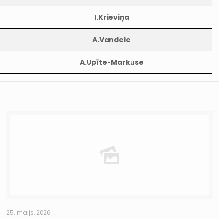
I.Krieviņa
A.Vandele
A.Upīte-Markuse
25. maijs, 2026