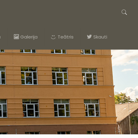
a
Galerija
Teātris
Skauti