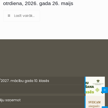
otrdiena, 2026. gada 26. maijs
Lasīt vairāk...
/2027. mācību gada 10. klasēs
0
diju saņemot