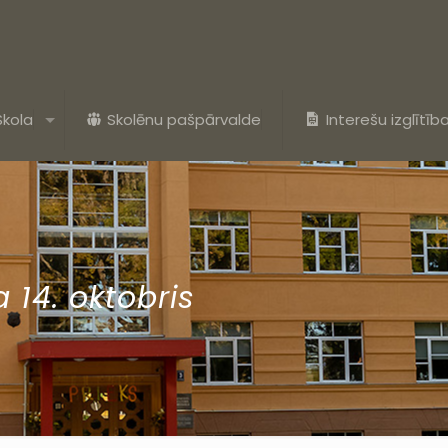
Skola
Skolēnu pašpārvalde
Interešu izglītīb
 14. oktobris