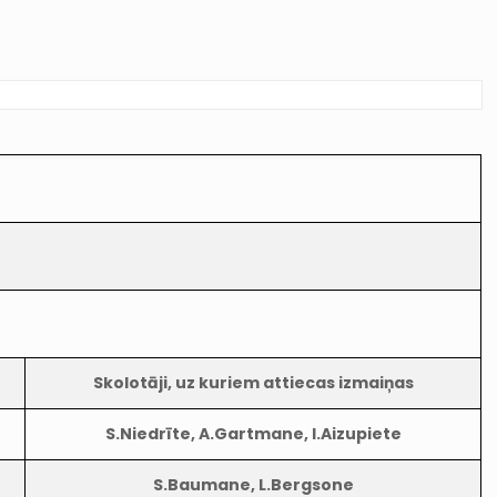
ē
Skolotāji, uz kuriem attiecas izmaiņas
S.Niedrīte, A.Gartmane, I.Aizupiete
S.Baumane, L.Bergsone