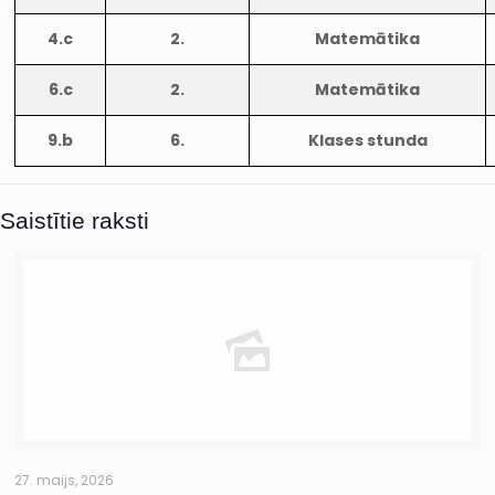
4.c
2.
Matemātika
6.c
2.
Matemātika
9.b
6.
Klases stunda
Saistītie raksti
27. maijs, 2026