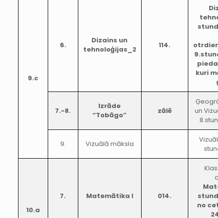
Di
tehno
stund
Dizains un
6.
114.
otrdien
tehnoloģijas_2
9.stun
pieda
kuri 
9.c
Ģeogrā
Izrāde
7.-8.
zālē
un Viz
“Tobāgo”
8.stu
Vizuā
9.
Vizuālā māksla
stun
Kla
a
Mat
7.
Matemātika I
014.
stund
no ce
10.a
24