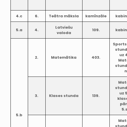
4.c
6.
Teātra māksla
kamīnzāle
kabi
Latviešu
5.a
4.
109.
kabi
valoda
Sports
stund
uz 
2.
Matemātika
403.
Mat
stund
n
Mat
stund
uz 
3.
Klases stunda
139.
klas
pār
5.
5.b
Mat
stund