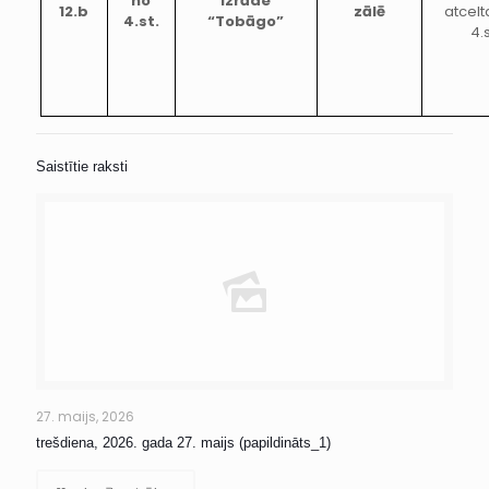
no
Izrāde
12.b
zālē
atcelt
4.st.
“Tobāgo”
4.
Saistītie raksti
27. maijs, 2026
trešdiena, 2026. gada 27. maijs (papildināts_1)