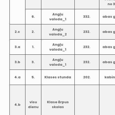
no 
Angļu
6.
332.
abas 
valoda_1
Angļu
2.c
2.
232.
abas 
valoda_2
Angļu
3.a
1.
232.
abas 
valoda_1
Angļu
3.b
3.
232.
abas 
valoda_1
4.a
5.
Klases stunda
202.
kabi
visu
Klase ārpus
4.b
dienu
skolas