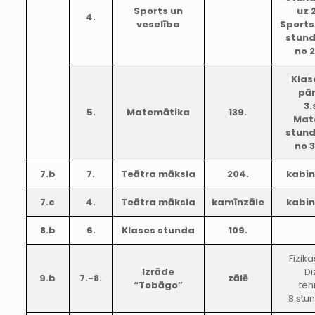
Sports un
uz 
4.
veselība
Sports
stund
no 
Klas
pār
3.
5.
Matemātika
139.
Mat
stund
no 
7.b
7.
Teātra māksla
204.
kabi
7.c
4.
Teātra māksla
kamīnzāle
kabi
8.b
6.
Klases stunda
109.
Fizik
Izrāde
Di
9.b
7.-8.
zālē
“Tobāgo”
teh
8.stu