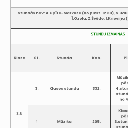
Stundās nav: A.Upīte-Markuse (no plkst. 12.30), S.Bau
Ī.Ozola, Z.Švēde, I.Krieviņa (
STUNDU IZMAIŅAS
Klase
St.
Stunda
Kab.
P
Mūzi
pār
3.
Klases stunda
332.
4.stu
stund
no 
Klas
2.b
pār
4.
Mūzika
205.
3.stun
stund