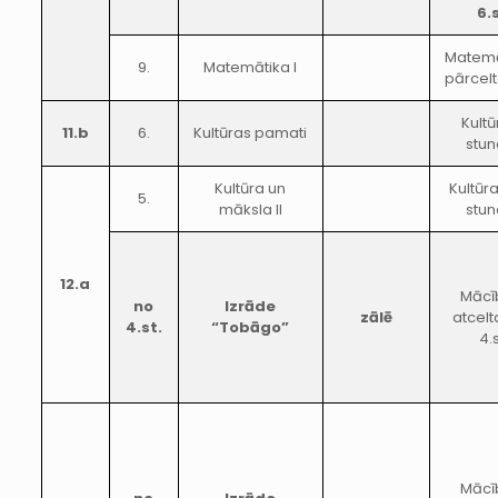
6.
Matemā
9.
Matemātika I
pārcelt
Kult
11.b
6.
Kultūras pamati
stun
Kultūra un
Kultūra
5.
māksla II
stun
12.a
Mācī
no
Izrāde
zālē
atcelt
4.st.
“Tobāgo”
4.
Mācī