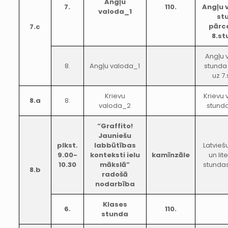
Angļu
7.
110.
Angļu 
valoda_1
st
pārc
7.c
8.s
Angļu 
8.
Angļu valoda_1
stunda
uz 7
Krievu
Krievu
8.a
8.
valoda_2
stunda
“Graffito!
Jauniešu
plkst.
labbūtības
Latvieš
9.00-
konteksti ielu
kamīnzāle
un lit
10.30
mākslā”
stundas
8.b
radošā
nodarbība
Klases
6.
110.
stunda