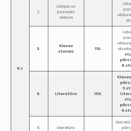
Latv
Latvijas un
pas
2.
pasaules
vēstur
vēsture
at
Latv
pas
vēstur
Klases
3.
110.
atcelta
stunda
st
pārc
6.s
8.c
Klase
pārc
3.s
6.
Literatūra
109.
Lite
st
pārc
8.s
Literatū
8.
Literatūra
pārc