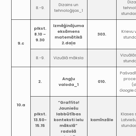
Diza
Dizains un
8.-9.
tehnol
tehnoloģijas_1
stundas
Izmēģinājuma
plkst.
eksāmens
Krievu
8.10 –
303.
matemātikā
stunda
9.30
2.daļa
9.c
Vizuālā
8.-9.
Vizuālā māksla
stunda
Pašvadī
Angļu
proce
2.
010.
valoda_1
(s
Google.
“Graffito!
10.a
Jauniešu
plkst.
labbūtības
Klases 
13.50-
konteksti ielu
kamīnzāle
Latvieš
15.15
mākslā”
stundas
radošā