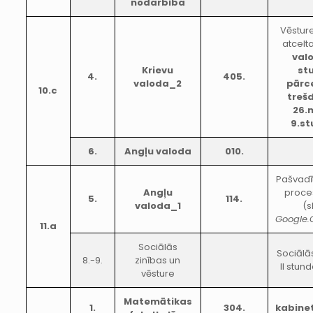
nodarbība
Vēsture
atcelt
val
Krievu
st
4.
405.
valoda_2
pārc
10.c
treš
26.
9.s
6.
Angļu valoda
010.
Pašvadī
Angļu
proce
5.
114.
valoda_1
(s
Google.
11.a
Sociālās
Sociālā
8.-9.
zinības un
II stun
vēsture
Matemātikas
1.
304.
kabine