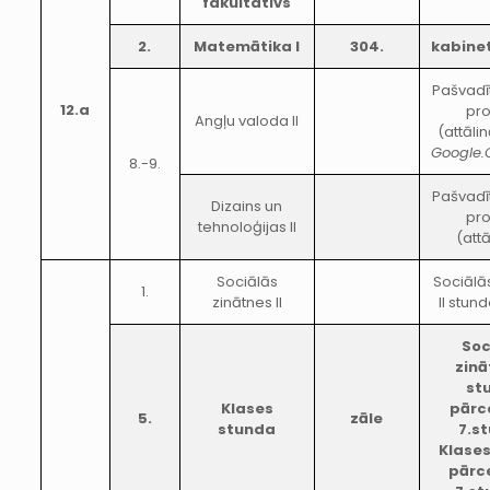
fakultatīvs
2.
Matemātika I
304.
kabine
Pašvadī
12.a
pr
Angļu valoda II
(attālin
Google.
8.-9.
Pašvadī
Dizains un
pr
tehnoloģijas II
(attā
Sociālās
Sociālā
1.
zinātnes II
II stun
Soc
zinā
st
Klases
pārc
5.
zāle
stunda
7.s
Klase
pārc