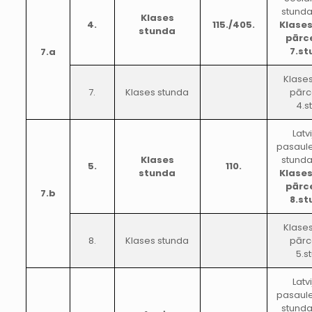
stunda
Klases
4.
115./405.
Klase
stunda
pārc
7.s
7.a
Klase
7.
Klases stunda
pārc
4.s
Latv
pasaule
Klases
stunda
5.
110.
stunda
Klase
pārc
7.b
8.s
Klase
8.
Klases stunda
pārc
5.s
Latv
pasaule
stunda