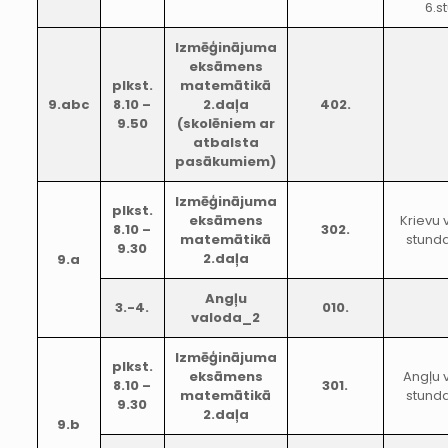
6.s
Izmēģinājuma
eksāmens
plkst.
matemātikā
9.abc
8.10 –
2.daļa
402.
9.50
(skolēniem ar
atbalsta
pasākumiem)
Izmēģinājuma
plkst.
eksāmens
Krievu
8.10 –
302.
matemātikā
stunda
9.30
2.daļa
9.a
Angļu
3.-4.
010.
valoda_2
Izmēģinājuma
plkst.
eksāmens
Angļu 
8.10 –
301.
matemātikā
stunda
9.30
2.daļa
9.b