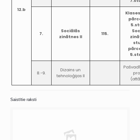
7.s
12.b
Klase
pārc
5.s
Sociālās
Soc
7.
115.
zinātnes II
zinā
st
pārc
5.s
Pašvadī
Dizains un
8.-9.
pr
tehnoloģijas II
(attā
Saistītie raksti