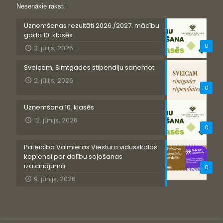
Nesenākie raksti
Uzņemšanas rezultāti 2026./2027. mācību
gada 10. klasēs
0
3. jūlijs, 2026
Sveicam, Simtgades stipendiju saņemot
2. jūlijs, 2026
0
Uzņemšana 10. klasēs
12. jūnijs, 2026
0
Pateicība Valmieras Viestura vidusskolas
kopienai par dalību soļošanas
izaicinājumā
0
9. jūnijs, 2026