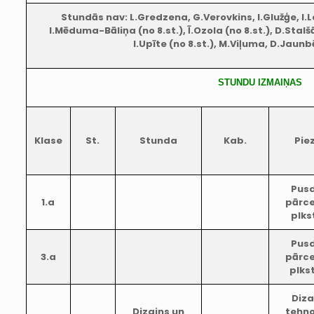
Stundās nav: L.Gredzena, G.Verovkins, I.Glužģe, I.L
I.Mēduma-Bāliņa (no 8.st.), Ī.Ozola (no 8.st.), D.Stal
I.Upīte (no 8.st.), M.Viļuma, D.Jaunb
STUNDU IZMAIŅAS
Klase
St.
Stunda
Kab.
Pie
Pus
1.a
pārce
plkst
Pus
3.a
pārce
plkst
Diza
Dizains un
tehno