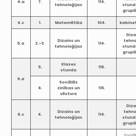
4.a
7.
114.
tehnoloģijas
stun
grup
4.c
1.
Matemātika
104.
kabine
Diza
Dizains un
tehno
5.a
2.-3.
114.
tehnoloģijas
stun
grup
Klases
5.
115.
stunda
6.a
Sociālās
6.
zinības un
115.
vēsture
Diza
Dizains un
tehno
6.c
4.
114.
tehnoloģijas
stun
grup
Sociāl