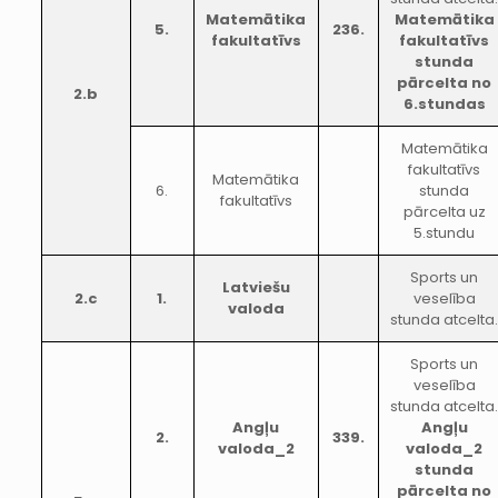
Matemātika
Matemātika
5.
236.
fakultatīvs
fakultatīvs
stunda
pārcelta no
2.b
6.stundas
Matemātika
fakultatīvs
Matemātika
6.
stunda
fakultatīvs
pārcelta uz
5.stundu
Sports un
Latviešu
2.c
1.
veselība
valoda
stunda atcelta
Sports un
veselība
stunda atcelta
Angļu
Angļu
2.
339.
valoda_2
valoda_2
stunda
pārcelta no