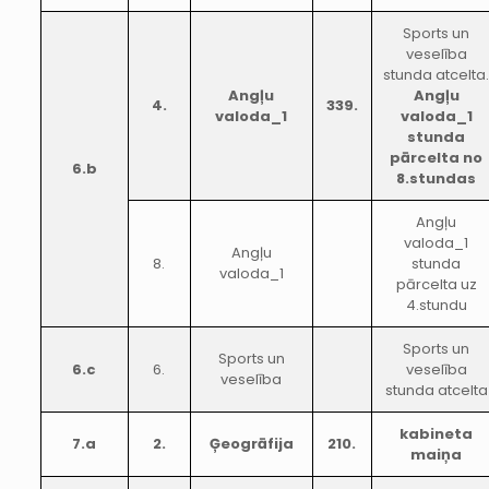
Sports un
veselība
stunda atcelta
Angļu
Angļu
4.
339.
valoda_1
valoda_1
stunda
pārcelta no
6.b
8.stundas
Angļu
valoda_1
Angļu
8.
stunda
valoda_1
pārcelta uz
4.stundu
Sports un
Sports un
6.c
6.
veselība
veselība
stunda atcelta
kabineta
7.a
2.
Ģeogrāfija
210.
maiņa