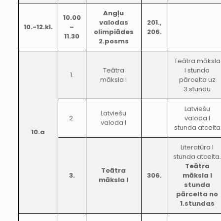
Angļu
10.00
valodas
201.,
10.-12.kl.
–
olimpiādes
206.
11.30
2.posms
Teātra māksla
Teātra
I stunda
1.
māksla I
pārcelta uz
3.stundu
Latviešu
Latviešu
2.
valoda I
valoda I
stunda atcelta
10.a
Literatūra I
stunda atcelta
Teātra
Teātra
3.
306.
māksla I
māksla I
stunda
pārcelta no
1.stundas