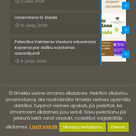
2. jūlijs, 2026
0
Uzņemšana 10. klasēs
12. jūnijs, 2026
0
Pateicība Valmieras Viestura vidusskolas
kopienai par dalību soļošanas
izaicinājumā
0
9. jūnijs, 2026
Šī tīmekļa vietne izmanto sīkdatnes. Piekrītot sīkdatņu
izmantošanai, tiks nodrošināta tīmekļa vietnes optimāla
darbība. Turpinot vietnes apskati, jūs piekrītat, ka
izmantosim sīkdatnes jūsu ierīcē. Savu piekrišanu jūs
jebkurā laikā varat atsaukt, nodzēšot saglabātās
© 2019 Valmieras Viestura vidusskola
sīkdatnes.
Lasīt vairāk
Sīkdatņu iestatījumu
Piekrist