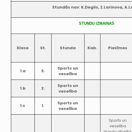
Stundās nav: K.Deglis, Z.Larinova, A.
STUNDU IZMAIŅAS
Klase
St.
Stunda
Kab.
Piezīmes
Sports un
1.a
3.
veselība
Sports un
1.b
2.
veselība
Sports un
1.c
1.
veselība
Sports un
veselība
stunda atcelta