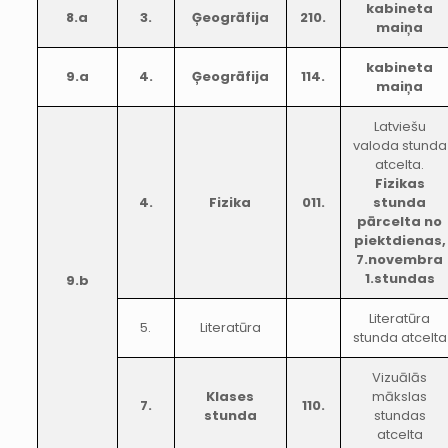
kabineta
8.a
3.
Ģeogrāfija
210.
maiņa
kabineta
9.a
4.
Ģeogrāfija
114.
maiņa
Latviešu
valoda stunda
atcelta.
Fizikas
4.
Fizika
011.
stunda
pārcelta no
piektdienas,
7.novembra
1.stundas
9.b
Literatūra
5.
Literatūra
stunda atcelta
Vizuālās
Klases
mākslas
7.
110.
stunda
stundas
atcelta