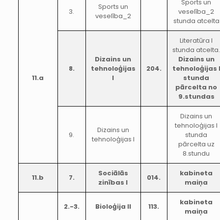
Sports un
Sports un
3.
veselība_2
veselība_2
stunda atcelta
Literatūra I
stunda atcelta
Dizains un
Dizains un
8.
tehnoloģijas
204.
tehnoloģijas 
11.a
I
stunda
pārcelta no
9.stundas
Dizains un
tehnoloģijas I
Dizains un
9.
stunda
tehnoloģijas I
pārcelta uz
8.stundu
Sociālās
kabineta
11.b
7.
014.
zinības I
maiņa
kabineta
2.-3.
Bioloģija II
113.
maiņa