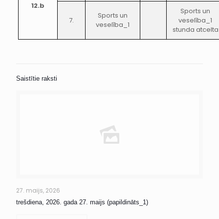
12.b
Sports un
Sports un
7.
veselība_1
veselība_1
stunda atcelta
Saistītie raksti
27. maijs, 2026
trešdiena, 2026. gada 27. maijs (papildināts_1)