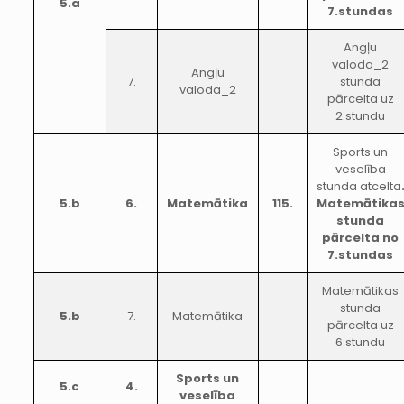
5.a
7.stundas
Angļu
valoda_2
Angļu
7.
stunda
valoda_2
pārcelta uz
2.stundu
Sports un
veselība
stunda atcelta
5.b
6.
Matemātika
115.
Matemātika
stunda
pārcelta no
7.stundas
Matemātikas
stunda
5.b
7.
Matemātika
pārcelta uz
6.stundu
Sports un
5.c
4.
veselība