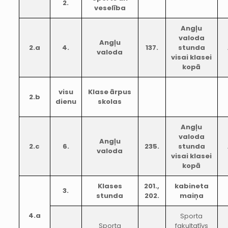
2.
veselība
Angļu
valoda
Angļu
2.a
4.
137.
stunda
valoda
visai klasei
kopā
visu
Klase ārpus
2.b
dienu
skolas
Angļu
valoda
Angļu
2.c
6.
235.
stunda
valoda
visai klasei
kopā
Klases
201.,
kabineta
3.
stunda
202.
maiņa
4.a
Sporta
Sporta
fakultatīvs