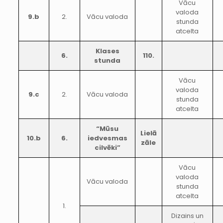
Vācu
valoda
9.b
2.
Vācu valoda
stunda
atcelta
Klases
6.
110.
stunda
Vācu
valoda
9.c
2.
Vācu valoda
stunda
atcelta
“Mūsu
Lielā
10.b
6.
iedvesmas
zāle
cilvēki”
Vācu
valoda
Vācu valoda
stunda
atcelta
1.
Dizains un