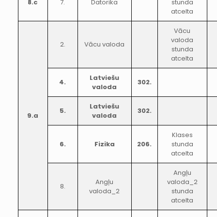
8.c
7.
Datorika
stunda
atcelta
Vācu
valoda
2.
Vācu valoda
stunda
atcelta
Latviešu
4.
302.
valoda
Latviešu
5.
302.
9.a
valoda
Klases
6.
Fizika
206.
stunda
atcelta
Angļu
Angļu
valoda_2
8.
valoda_2
stunda
atcelta