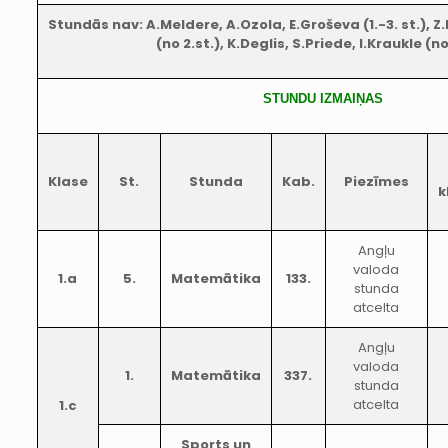
Stundās nav: A.Meldere, A.Ozola, E.Groševa (1.-3. st.), Z.
(no 2.st.), K.Deglis, S.Priede, I.Kraukle (no
STUNDU IZMAIŅAS
Klase
St.
Stunda
Kab.
Piezīmes
k
Angļu
valoda
1.a
5.
Matemātika
133.
stunda
atcelta
Angļu
valoda
1.
Matemātika
337.
stunda
atcelta
1.c
Sports un