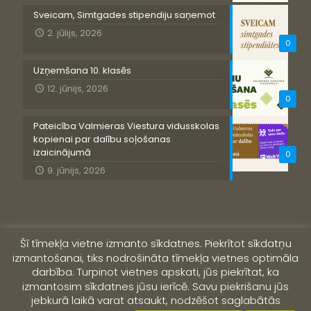
Sveicam, Simtgades stipendiju saņemot
2. jūlijs, 2026
0
Uzņemšana 10. klasēs
12. jūnijs, 2026
0
Pateicība Valmieras Viestura vidusskolas
kopienai par dalību soļošanas
izaicinājumā
0
9. jūnijs, 2026
Šī tīmekļa vietne izmanto sīkdatnes. Piekrītot sīkdatņu
izmantošanai, tiks nodrošināta tīmekļa vietnes optimāla
darbība. Turpinot vietnes apskati, jūs piekrītat, ka
izmantosim sīkdatnes jūsu ierīcē. Savu piekrišanu jūs
jebkurā laikā varat atsaukt, nodzēšot saglabātās
© 2019 Valmieras Viestura vidusskola