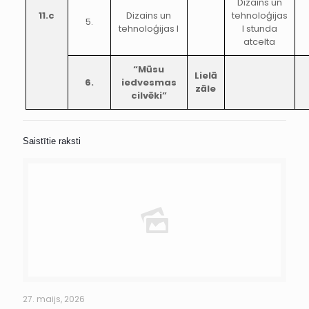
Dizains un
11.c
Dizains un
tehnoloģijas
5.
tehnoloģijas I
I stunda
atcelta
“Mūsu
Lielā
6.
iedvesmas
zāle
cilvēki”
Saistītie raksti
27. maijs, 2026