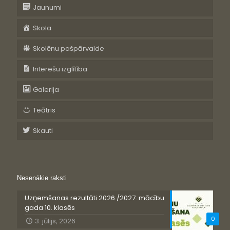
Jaunumi
Skola
Skolēnu pašpārvalde
Interešu izglītība
Galerija
Teātris
Skauti
Nesenākie raksti
Uzņemšanas rezultāti 2026./2027. mācību
gada 10. klasēs
0
3. jūlijs, 2026