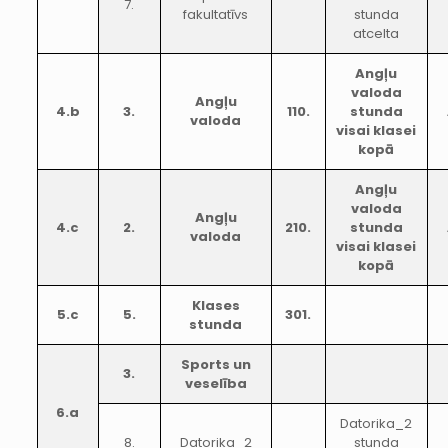
7.
fakultatīvs
stunda
atcelta
Angļu
valoda
Angļu
4.b
3.
110.
stunda
valoda
visai klasei
kopā
Angļu
valoda
Angļu
4.c
2.
210.
stunda
valoda
visai klasei
kopā
Klases
5.c
5.
301.
stunda
Sports un
3.
veselība
6.a
Datorika_2
8.
Datorika_2
stunda