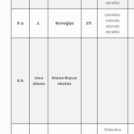
atcelta
Latviešu
valoda
8.a
2.
Bioloģija
211.
stunda
atcelta
visu
Klase ārpus
8.b
dienu
skolas
Datorika