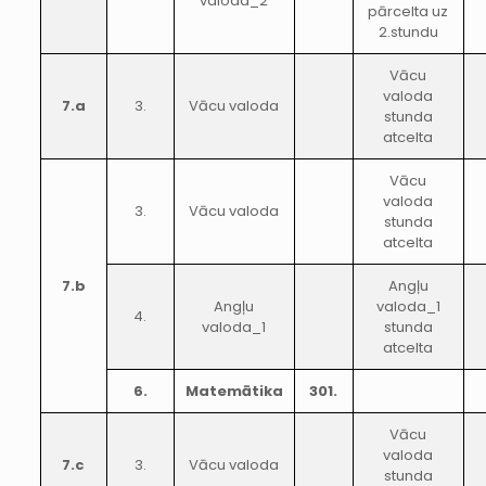
valoda_2
pārcelta uz
2.stundu
Vācu
valoda
7.a
3.
Vācu valoda
stunda
atcelta
Vācu
valoda
3.
Vācu valoda
stunda
atcelta
7.b
Angļu
Angļu
valoda_1
4.
valoda_1
stunda
atcelta
6.
Matemātika
301.
Vācu
valoda
7.c
3.
Vācu valoda
stunda