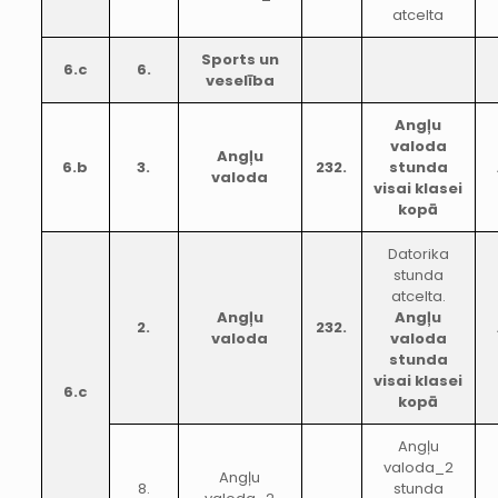
atcelta
Sports un
6.c
6.
veselība
Angļu
valoda
Angļu
6.b
3.
232.
stunda
valoda
visai klasei
kopā
Datorika
stunda
atcelta.
Angļu
Angļu
2.
232.
valoda
valoda
stunda
visai klasei
6.c
kopā
Angļu
valoda_2
Angļu
8.
stunda