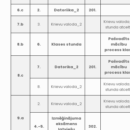
6.c
2.
Datoriika_2
201.
Krievu valod
7.b
3.
Krievu valoda_2
stunda atcel
Pašvadīts
8.b
6.
Klases stunda
mācību
process kla
Pašvadīts
7.
Datorika_2
201.
mācību
process kla
8.c
Krievu valod
8.
Krievu valoda_2
stunda atcel
Krievu valod
2.
Krievu valoda_2
stunda atcel
9.a
Izmēģinājuma
eksāmens
4.-5.
302.
latviešu