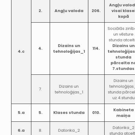
Angļu valo
2.
Angļu valoda
206.
visai klase
kopā
Sociālās zinī
un vēsture
stunda atcelt
Dizains un
Dizains un
4.
114.
4.c
tehnoloģijas_1
tehnoloģijas
stunda
pārcelta n
7.stundas
Dizains un
Dizains un
tehnoloģijas
7.
tehnoloģijas_1
stunda pārcel
uz 4.stundu
Kabineta
5.a
5.
Klases stunda
010.
maiņa
Datorika_2
6.a
8.
Datorika_2
stunda atcel