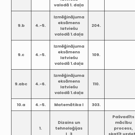
valodā 1. daļa
Izmēģinājuma
eksāmens
9.b
4.-5.
204.
latviešu
valodā 1.daļa
Izmēģinājuma
eksāmens
9.c
4.-5.
109.
latviešu
valodā 1.daļa
Izmēģinājuma
eksāmens
9.abc
4.-6.
110.
latviešu
valodā 1.daļa
10.a
4.-5.
Matemātika I
303.
Pašvadīts
Dizains un
mācību
1.
tehnoloģijas
process,
I_3
skatīt uzdo