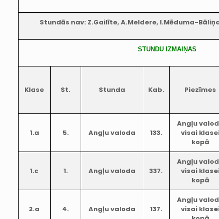
Stundās nav: Z.Gailīte, A.Meldere, I.Mēduma-Bāliņa
STUNDU IZMAIŅAS
Klase
St.
Stunda
Kab.
Piezīmes
Angļu valo
1.a
5.
Angļu valoda
133.
visai klase
kopā
Angļu valo
1.c
1.
Angļu valoda
337.
visai klase
kopā
Angļu valo
2.a
4.
Angļu valoda
137.
visai klase
kopā