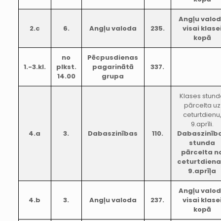
Angļu valo
2.c
6.
Angļu valoda
235.
visai klase
kopā
no
Pēcpusdienas
1.-3.kl.
plkst.
pagarinātā
337.
14.00
grupa
Klases stun
pārcelta uz
ceturtdienu
9.aprīli.
4.a
3.
Dabaszinības
110.
Dabaszinīb
stunda
pārcelta n
ceturtdiena
9.aprīļa
Angļu valo
4.b
3.
Angļu valoda
237.
visai klase
kopā