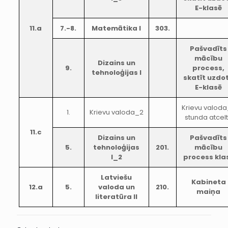
E-klasē
11.a
7.-8.
Matemātika I
303.
Pašvadīts
mācību
Dizains un
9.
process,
tehnoloģijas I
skatīt uzdo
E-klasē
Krievu valod
1.
Krievu valoda_2
stunda atcel
11.c
Dizains un
Pašvadīts
5.
tehnoloģijas
201.
mācību
I_2
process kla
Latviešu
Kabineta
12.a
5.
valoda un
210.
maiņa
literatūra II