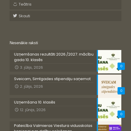
Teātris
Skauti
Nesenākie raksti
Uzņemšanas rezultāti 2026./2027. mācību
gada 10. klasēs
0
3. jūlijs, 2026
Sveicam, Simtgades stipendiju saņemot
2. jūlijs, 2026
0
Uzņemšana 10. klasēs
12. jūnijs, 2026
0
Pateicība Valmieras Viestura vidusskolas