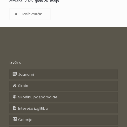
otrdiena, 2026. gada 26. maijs
Lasīt vairāk...
Izvēlne
Jaunumi
Skola
Skolēnu pašpārvalde
Interešu izglītība
Galerija