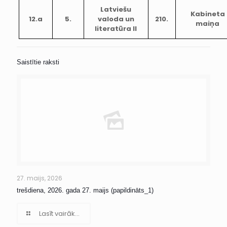
Latviešu
Kabineta
12.a
5.
valoda un
210.
maiņa
literatūra II
Saistītie raksti
27. maijs, 2026
trešdiena, 2026. gada 27. maijs (papildināts_1)
Lasīt vairāk...