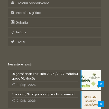
Skolēnu pašpārvalde
Interešu izglītība
Galerija
Teātris
Skauti
Nesenākie raksti
Uzņemšanas rezultāti 2026./2027. mācību
gada 10. klasēs
0
3. jūlijs, 2026
Sveicam, Simtgades stipendiju saņemot
2. jūlijs, 2026
0