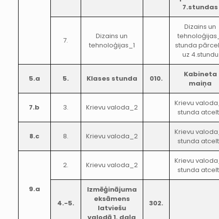
7.stundas
Dizains un
Dizains un
tehnoloģijas
7.
tehnoloģijas_1
stunda pārcel
uz 4.stundu
Kabineta
5.a
5.
Klases stunda
010.
maiņa
Krievu valod
7.b
3.
Krievu valoda_2
stunda atcel
Krievu valod
8.c
8.
Krievu valoda_2
stunda atcel
Krievu valod
2.
Krievu valoda_2
stunda atcel
9.a
Izmēģinājuma
eksāmens
4.-5.
302.
latviešu
valodā 1. daļa