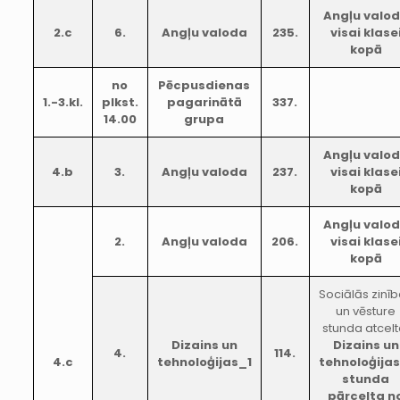
Angļu valo
2.c
6.
Angļu valoda
235.
visai klase
kopā
no
Pēcpusdienas
1.-3.kl.
plkst.
pagarinātā
337.
14.00
grupa
Angļu valo
4.b
3.
Angļu valoda
237.
visai klase
kopā
Angļu valo
2.
Angļu valoda
206.
visai klase
kopā
Sociālās zinī
un vēsture
stunda atcelt
Dizains un
Dizains un
4.
114.
4.c
tehnoloģijas_1
tehnoloģijas
stunda
pārcelta n