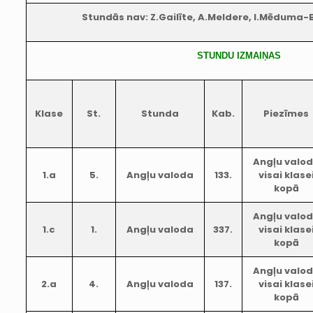
Stundās nav: Z.Gailīte, A.Meldere, I.Mēduma-
STUNDU IZMAIŅAS
Klase
St.
Stunda
Kab.
Piezīmes
Angļu valo
1.a
5.
Angļu valoda
133.
visai klase
kopā
Angļu valo
1.c
1.
Angļu valoda
337.
visai klase
kopā
Angļu valo
2.a
4.
Angļu valoda
137.
visai klase
kopā