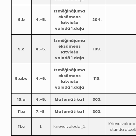
Izmēģinājuma
eksāmens
9.b
4.-5.
204.
latviešu
valodā 1.daļa
Izmēģinājuma
eksāmens
9.c
4.-5.
109.
latviešu
valodā 1.daļa
Izmēģinājuma
eksāmens
9.abc
4.-6.
110.
latviešu
valodā 1.daļa
10.a
4.-5.
Matemātika I
303.
11.a
7.-8.
Matemātika I
303.
Krievu valod
11.c
1.
Krievu valoda_2
stunda atcel