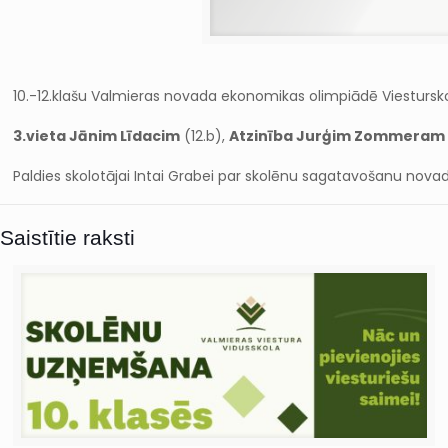
10.-12.klašu Valmieras novada ekonomikas olimpiādē Viesturskol
3.vieta Jānim Līdacim
(12.b),
Atzinība Jurģim Zommeram
Paldies skolotājai Intai Grabei par skolēnu sagatavošanu novad
Saistītie raksti