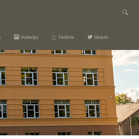
a
Galerija
Teātris
Skauti