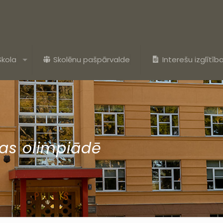
Skola
Skolēnu pašpārvalde
Interešu izglītīb
as olimpiādē