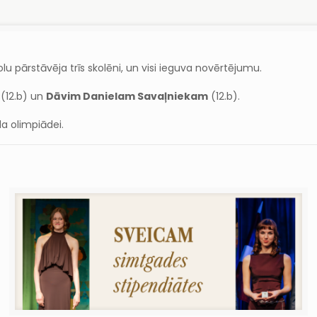
u pārstāvēja trīs skolēni, un visi ieguva novērtējumu.
(12.b) un
Dāvim Danielam Savaļniekam
(12.b).
a olimpiādei.