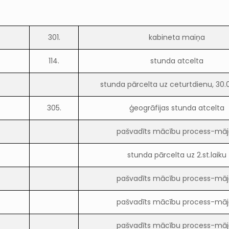
301.
kabineta maiņa
114.
stunda atcelta
stunda pārcelta uz ceturtdienu, 30.0
305.
ģeogrāfijas stunda atcelta
pašvadīts mācību process-māj
stunda pārcelta uz 2.st.laiku
pašvadīts mācību process-māj
pašvadīts mācību process-māj
pašvadīts mācību process-māj