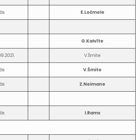
ās
E.Ločmele
G.Kalvīte
9.2021.
V.Šmite
ās
V.Šmite
ās
Z.Neimane
ās
I.Rams