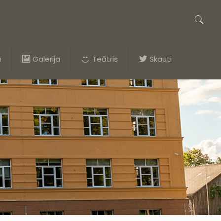
a
Galerija
Teātris
Skauti