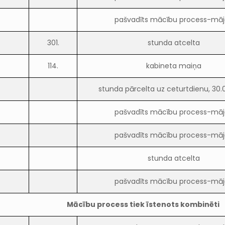
pašvadīts mācību process-māj
301.
stunda atcelta
114.
kabineta maiņa
stunda pārcelta uz ceturtdienu, 30.0
pašvadīts mācību process-māj
pašvadīts mācību process-māj
stunda atcelta
pašvadīts mācību process-māj
Mācību process tiek īstenots kombinēti