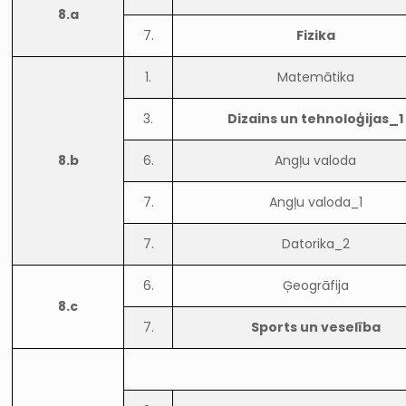
8.a
7.
Fizika
1.
Matemātika
3.
Dizains un tehnoloģijas_1
8.b
6.
Angļu valoda
7.
Angļu valoda_1
7.
Datorika_2
6.
Ģeogrāfija
8.c
7.
Sports un veselība