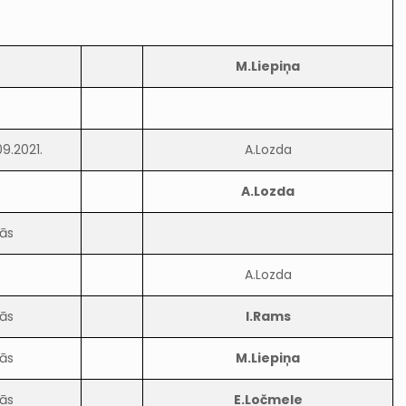
M.Liepiņa
9.2021.
A.Lozda
A.Lozda
ās
A.Lozda
ās
I.Rams
ās
M.Liepiņa
ās
E.Ločmele