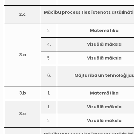
Mācību process tiek īstenots attālināti
2.c
2.
Matemātika
4.
Vizuālā māksla
3.a
5.
Vizuālā māksla
6.
Mājturība un tehnoloģijas
3.b
1.
Matemātika
1.
Vizuālā māksla
3.c
2.
Vizuālā māksla