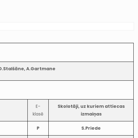
), D.Stalšāne, A.Gartmane
E-
Skolotāji, uz kuriem attiecas
klasē
izmaiņas
P
S.Priede