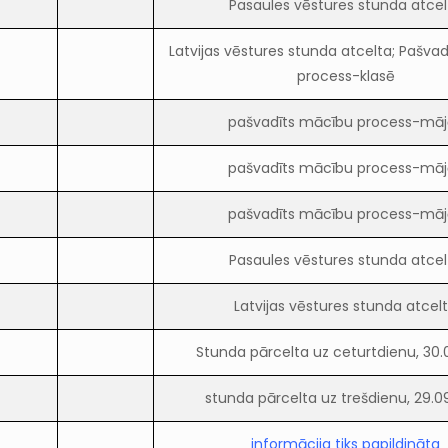
Pasaules vēstures stunda atcel
Latvijas vēstures stunda atcelta; Pašva
process-klasē
pašvadīts mācību process-māj
pašvadīts mācību process-māj
pašvadīts mācību process-māj
Pasaules vēstures stunda atcel
Latvijas vēstures stunda atcel
Stunda pārcelta uz ceturtdienu, 30.0
stunda pārcelta uz trešdienu, 29.09
informācija tiks papildināta