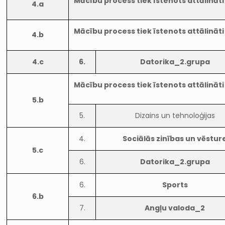
Mācību process tiek īstenots attālināti
4.a
Mācību process tiek īstenots attālināti
4.b
4.c
6.
Datorika_2.grupa
Mācību process tiek īstenots attālināti
5.b
5.
Dizains un tehnoloģijas
4.
Sociālās zinības un vēstur
5.c
6.
Datorika_2.grupa
6.
Sports
6.b
7.
Angļu valoda_2