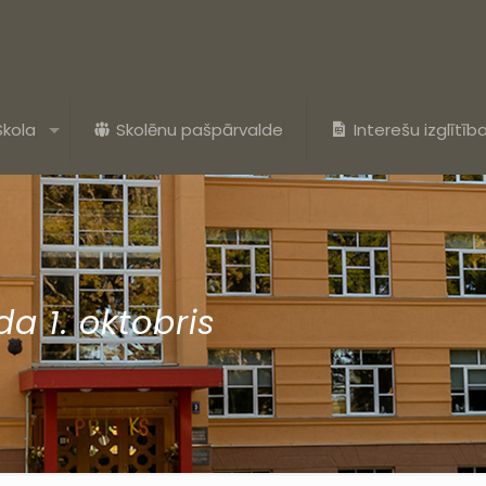
Skola
Skolēnu pašpārvalde
Interešu izglītīb
da 1. oktobris