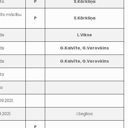
ta
P
S.Kārkliņa
dīts mācību
P
S.Kārkliņa
ās
L.Vikse
ās
G.Kalvīte, G.Verovkins
ās
G.Kalvīte, G.Verovkins
ta
ta
9.2021.
.2021.
I.Segliņa
P