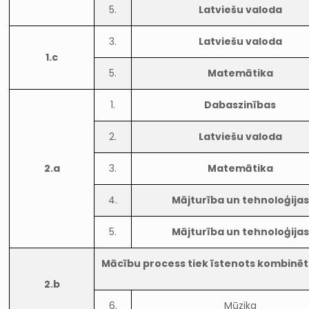
5.
Latviešu valoda
3.
Latviešu valoda
1.c
5.
Matemātika
1.
Dabaszinības
2.
Latviešu valoda
2.a
3.
Matemātika
4.
Mājturība un tehnoloģijas
5.
Mājturība un tehnoloģijas
Mācību process tiek īstenots kombinēt
2.b
6.
Mūzika