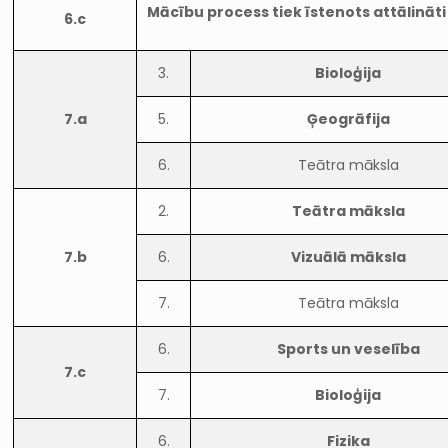
Mācību process tiek īstenots attālināti
6.c
3.
Bioloģija
7.a
5.
Ģeogrāfija
6.
Teātra māksla
2.
Teātra māksla
7.b
6.
Vizuālā māksla
7.
Teātra māksla
6.
Sports un veselība
7.c
7.
Bioloģija
6.
Fizika