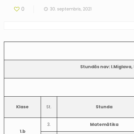
0
30. septembris, 2021
Stundās nav: I.Miglava, 
Klase
St.
Stunda
3.
Matemātika
1.b