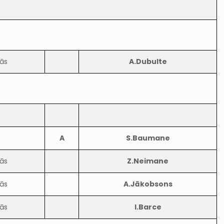
ās
A.Dubulte
A
S.Baumane
ās
Z.Neimane
ās
A.Jākobsons
ās
I.Barce