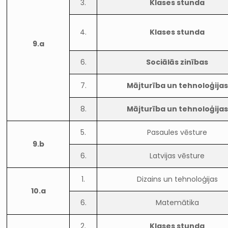
3.
Klases stunda
4.
Klases stunda
9.a
6.
Sociālās zinības
7.
Mājturība un tehnoloģijas
8.
Mājturība un tehnoloģijas
5.
Pasaules vēsture
9.b
6.
Latvijas vēsture
1.
Dizains un tehnoloģijas
10.a
6.
Matemātika
2.
Klases stunda